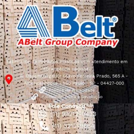
Fabricante de Produtos Plásticos com atendimento em
abrangência nacional!
R. Desembargador Olavo Ferreira Prado, 565 A -
Americanópolis - São Paulo - SP - 04427-000
Política de Privacidade
Política de Troca e Devolução
Fale Conosco
(11) 99212-0433
(11) 3213-9664