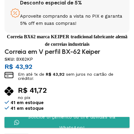
Desconto especial de 5%
Aproveite comprando a vista no PIX e garanta
5% off em suas compras!
Correia BX62 marca KEIPER tradicional fabricante alemã
de correias industriais
Correia em V perfil BX-62 Keiper
SKU:
BX62KP
R$
43,92
Em até
1
x de
R$
43,92
sem juros no cartão de
crédito!
R$
41,72
no pix
41 em estoque
41 em estoque
Solicite orçamento ou tire dúvidas via
WhatsApp!