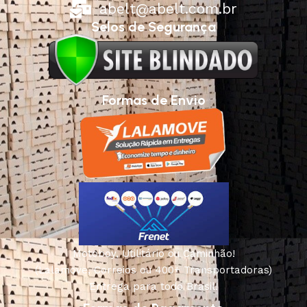
abelt@abelt.com.br
Selos de Segurança
Formas de Envio
Motoboy, Utilitário ou Caminhão!
(Lalamove, Correios ou 400+ Transportadoras)
Entrega para todo Brasil!