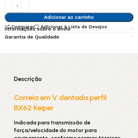
Adicionar ao carrinho
Comparar
Adicionar à Lista de Desejos
Informações sobre o envio
Garantia de Qualidade
Descrição
Correia em V dentada perfil
BX62 Keiper
Indicada para transmissão de
força/velocidade do motor para