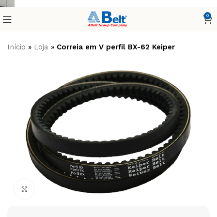
0
Início
»
Loja
»
Correia em V perfil BX-62 Keiper
Clique para ampliar