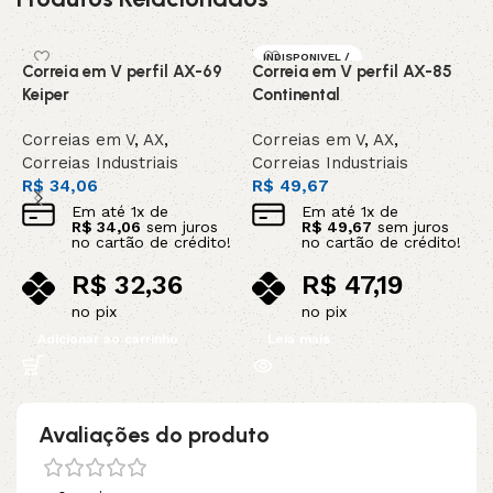
INDISPONIVEL /
Correia em V perfil AX-69
Correia em V perfil AX-85
C
SOB ENCOMEN
DA
Keiper
Continental
C
Correias em V
,
AX
,
Correias em V
,
AX
,
C
Correias Industriais
Correias Industriais
C
R$
34,06
R$
49,67
R
Em até
1
x de
Em até
1
x de
R$
34,06
sem juros
R$
49,67
sem juros
no cartão de crédito!
no cartão de crédito!
R$
32,36
R$
47,19
no pix
no pix
Adicionar ao carrinho
Leia mais
Avaliações do produto