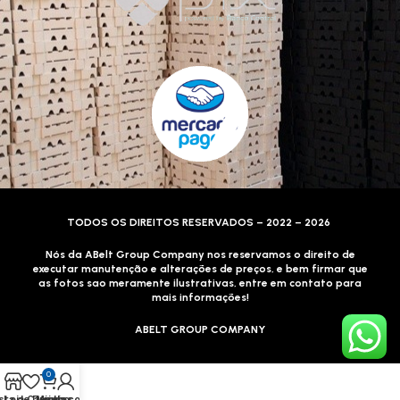
TODOS OS DIREITOS RESERVADOS – 2022 – 2026
Nós da ABelt Group Company nos reservamos o direito de
executar manutenção e alterações de preços, e bem firmar que
as fotos sao meramente ilustrativas, entre em contato para
mais informações!
ABELT GROUP COMPANY
0
sta de Desejos
Loja
Carrinho
Minha conta