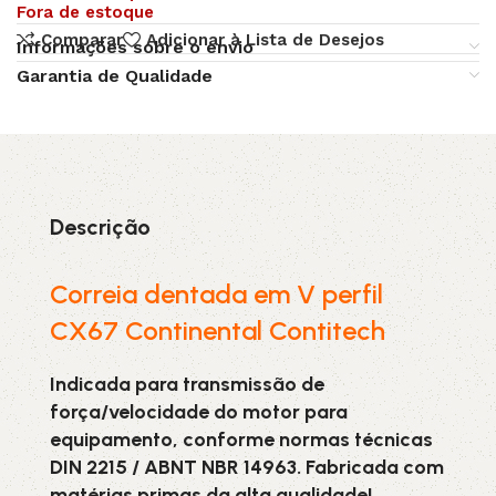
Fora de estoque
Comparar
Adicionar à Lista de Desejos
Informações sobre o envio
Garantia de Qualidade
Descrição
Correia dentada em V perfil
CX67 Continental Contitech
Indicada para transmissão de
força/velocidade do motor para
equipamento, conforme normas técnicas
DIN 2215 / ABNT NBR 14963. Fabricada com
matérias primas da alta qualidade!