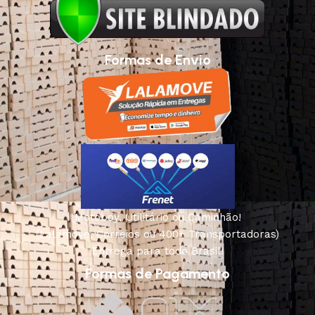
Formas de Envio
Motoboy, Utilitário ou Caminhão!
(Lalamove, Correios ou 400+ Transportadoras)
Entrega para todo Brasil!
Formas de Pagamento