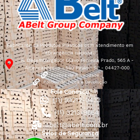
Fabricante de Produtos Plásticos com atendimento em
abrangência nacional!
R. Desembargador Olavo Ferreira Prado, 565 A -
Americanópolis - São Paulo - SP - 04427-000
Política de Privacidade
Política de Troca e Devolução
Fale Conosco
(11) 99212-0433
(11) 3213-9664
abelt@abelt.com.br
Selos de Segurança