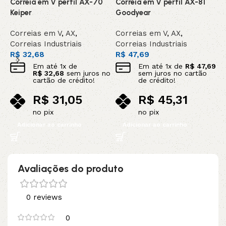
Correia em V perfil AX-70
Correia em V perfil AX-81
C
Keiper
Goodyear
C
Correias em V
,
AX
,
Correias em V
,
AX
,
C
Correias Industriais
Correias Industriais
C
R$
32,68
R$
47,69
R
Em até
1
x de
Em até
1
x de
R$
47,69
R$
32,68
sem juros no
sem juros no cartão
cartão de crédito!
de crédito!
R$
31,05
R$
45,31
no pix
no pix
Adicionar ao carrinho
Adicionar ao carrinho
Avaliações do produto
0 reviews
0