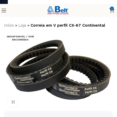
0
Início
»
Loja
»
Correia em V perfil CX-67 Continental
INDISPONIVEL / SOB
ENCOMENDA
Clique para ampliar