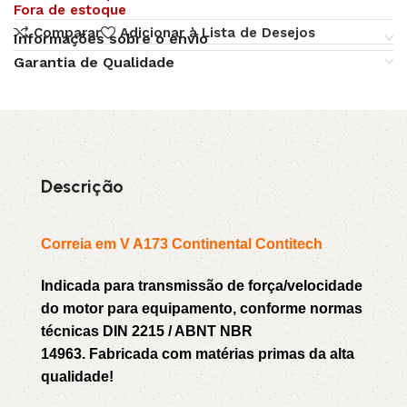
Fora de estoque
Comparar
Adicionar à Lista de Desejos
Informações sobre o envio
Garantia de Qualidade
Descrição
Correia em V A173 Continental Contitech
Indicada para transmissão de força/velocidade
do motor para equipamento, conforme normas
técnicas DIN 2215 / ABNT NBR
14963. Fabricada com matérias primas da alta
qualidade!