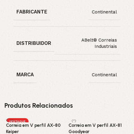
FABRICANTE
Continental
ABelt® Correias
DISTRIBUIDOR
Industriais
MARCA
Continental
Produtos Relacionados
DESTAQUE
Correia em V perfil AX-80
Correia em V perfil AX-81
C
Keiper
Goodyear
C