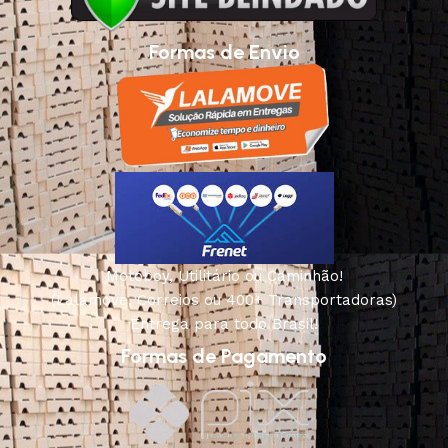
Formas de Envio
Motoboy, Utilitário ou Caminhão!
(Lalamove, Correios ou 400+ Transportadoras)
Entrega para todo Brasil!
Formas de Pagamento