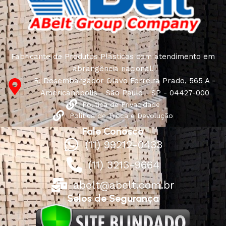
Fabricante de Produtos Plásticos com atendimento em
abrangência nacional!
R. Desembargador Olavo Ferreira Prado, 565 A -
Americanópolis - São Paulo - SP - 04427-000
Política de Privacidade
Política de Troca e Devolução
Fale Conosco
(11) 99212-0433
(11) 3213-9664
abelt@abelt.com.br
Selos de Segurança