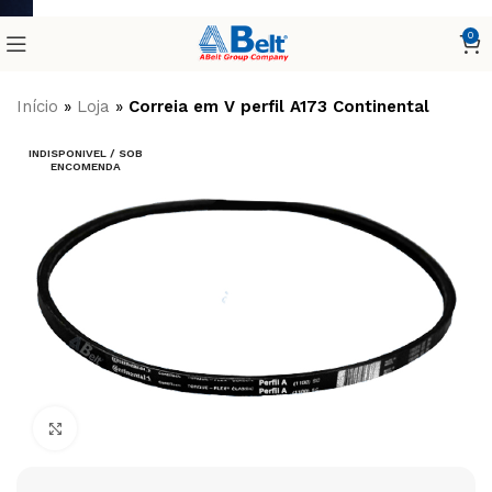
0
Início
»
Loja
»
Correia em V perfil A173 Continental
INDISPONIVEL / SOB
ENCOMENDA
Clique para ampliar