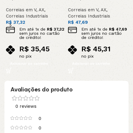
Correias em V
,
AX
,
Correias em V
,
AX
,
C
Correias Industriais
Correias Industriais
C
R$
37,32
R$
47,69
R
Em até
1
x de
R$
37,32
Em até
1
x de
R$
47,69
sem juros no cartão
sem juros no cartão
de crédito!
de crédito!
R$
35,45
R$
45,31
no pix
no pix
Adicionar ao carrinho
Adicionar ao carrinho
Avaliações do produto
0 reviews
0
0