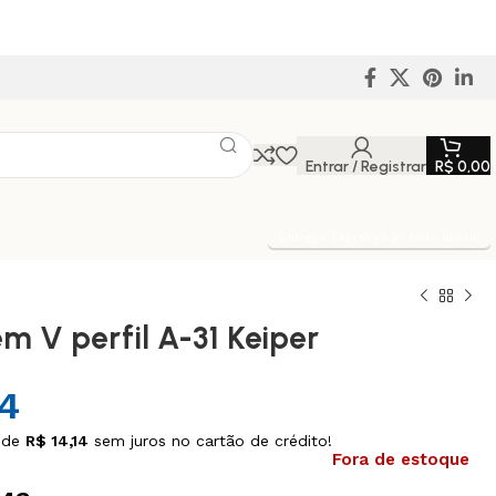
Entrar / Registrar
R$
0,00
Entrega Expressa p/ todo Brasil!
em V perfil A-31 Keiper
14
 de
R$
14,14
sem juros no cartão de crédito!
Fora de estoque