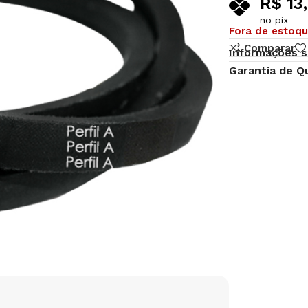
R$
13
no pix
Fora de estoq
Comparar
Informações s
Garantia de Q