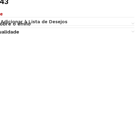
,43
ue
Adicionar à Lista de Desejos
obre o envio
ualidade