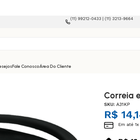
(11) 99212-0433 | (11) 3213-9664
a e-commerce!
esejos
Fale Conosco
Área Do Cliente
Correia 
SKU:
A31KP
R$
14,
Em até
1
x