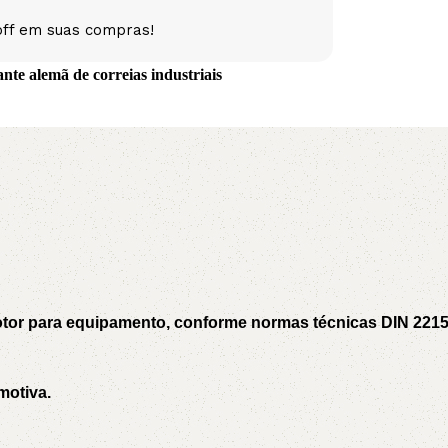
off em suas compras!
5V
5VX
AA
te alemã de correias industriais
B
BX
C
PJ
PJ
PK
SPB
SPC
SP
XPZ
ZX
motor para equipamento, conforme normas técnicas DIN 221
motiva.