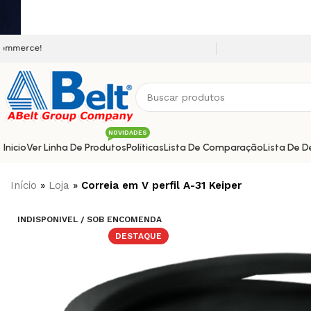
Seja bem vindo a nossa plataform
NOVIDADES
Inicio
Ver Linha De Produtos
Políticas
Lista De Comparação
Lista De D
Início
»
Loja
»
Correia em V perfil A-31 Keiper
INDISPONIVEL / SOB ENCOMENDA
DESTAQUE