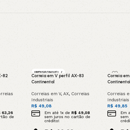
INDISPONIVEL /
X-82
Correia em V perfil AX-83
Correia em
SOB ENCOMEN
DA
Continental
Continenta
rreias
Correias em V
,
AX
,
Correias
Correias 
Industriais
Industriais
R$
49,08
R$
49,85
$
63,26
Em até
1
x de
R$
49,08
Em 
rtão de
sem juros no cartão de
sem 
crédito!
crédi