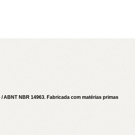
AVX
CC
PK
Z
TB
5 / ABNT NBR 14963. Fabricada com matérias primas