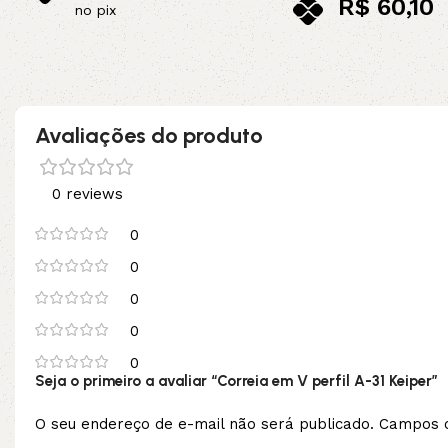
R$
60,10
no pix
no pix
Adicionar ao carrinho
Adicionar ao carrinho
Avaliações do produto
0 reviews
0
0
0
0
0
Seja o primeiro a avaliar “Correia em V perfil A-31 Keiper”
O seu endereço de e-mail não será publicado.
Campos o