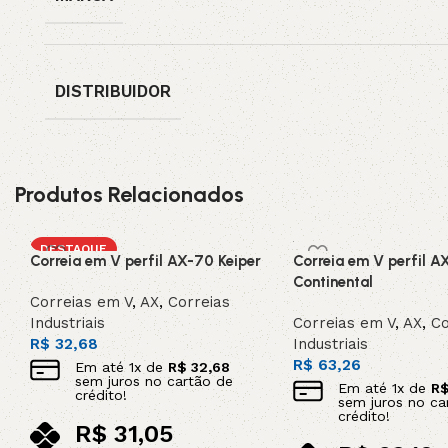
DISTRIBUIDOR
Produtos Relacionados
DESTAQUE
Correia em V perfil AX-70 Keiper
Correia em V perfil A
Continental
Correias em V
,
AX
,
Correias
Industriais
Correias em V
,
AX
,
Co
R$
32,68
Industriais
R$
63,26
Em até
1
x de
R$
32,68
sem juros no cartão de
Em até
1
x de
R
crédito!
sem juros no ca
crédito!
R$
31,05