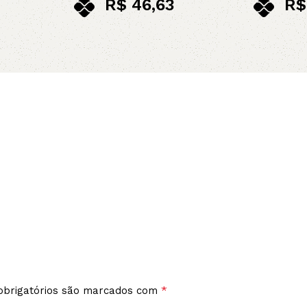
R$
46,63
R$
no pix
no p
Leia mais
Adicionar 
*
brigatórios são marcados com