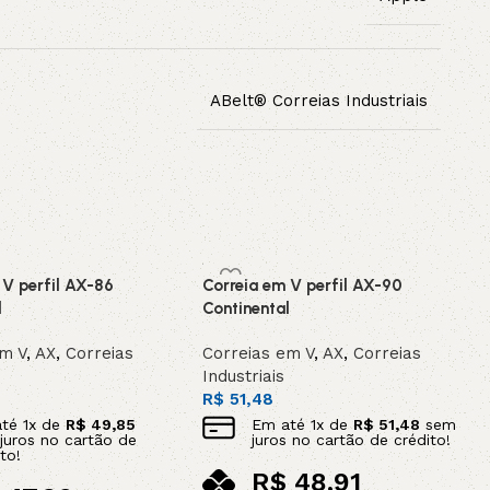
ABelt® Correias Industriais
 V perfil AX-86
Correia em V perfil AX-90
l
Continental
em V
,
AX
,
Correias
Correias em V
,
AX
,
Correias
Industriais
R$
51,48
até
1
x de
R$
49,85
Em até
1
x de
R$
51,48
sem
juros no cartão de
juros no cartão de crédito!
to!
R$
48,91