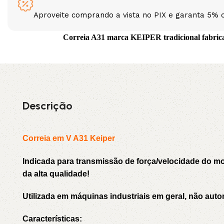
Aproveite comprando a vista no PIX e garanta 5% 
3L
3VX
Correia A31 marca KEIPER tradicional fabrican
A
AX
CX
D
Descrição
PL
SPA
XPA
XPB
Correia em V A31 Keiper
Indicada para transmissão de força/velocidade do 
da alta qualidade!
Utilizada em máquinas industriais em geral, não auto
Características: