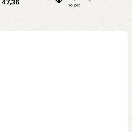
47,36
no pix
ix
Adicionar ao carrinho
ao carrinho