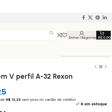
Entrar / Registrar
R$
0,00
Entrega Expressa p/ todo Brasil!
em V perfil A-32 Rexon
25
 de
R$
12,25
sem juros no cartão de crédito!
6 em estoque