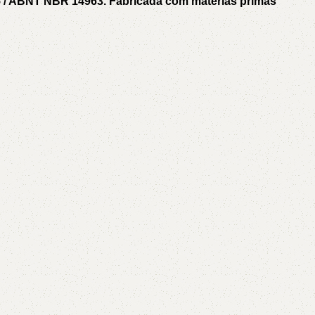
5 / ABNT NBR 14963. Fabricada com matérias primas