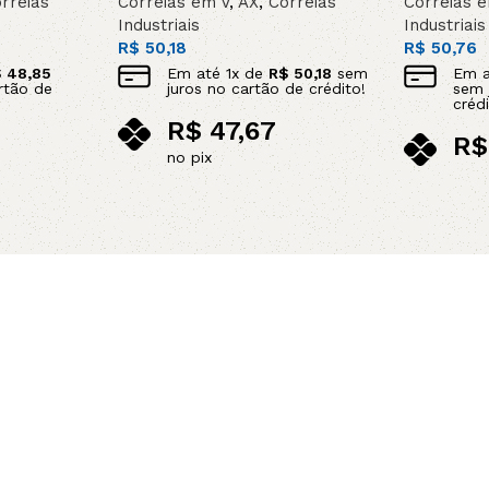
rreias
Correias em V
,
AX
,
Correias
Correias 
Industriais
Industriais
R$
50,18
R$
50,76
$
48,85
Em até
1
x de
R$
50,18
sem
Em 
rtão de
juros no cartão de crédito!
sem 
crédi
R$
47,67
R$
no pix
no p
Adicionar ao carrinho
Adicionar 