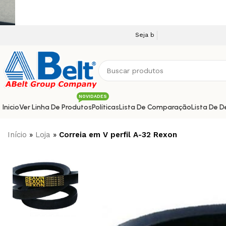
Seja bem vindo a nossa plataforma e-comme
NOVIDADES
Inicio
Ver Linha De Produtos
Políticas
Lista De Comparação
Lista De D
Início
»
Loja
»
Correia em V perfil A-32 Rexon