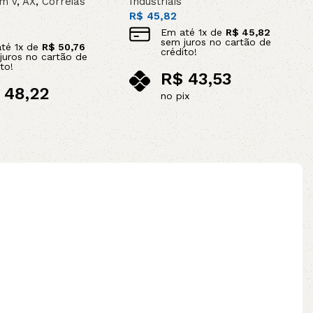
em V
,
AX
,
Correias
Industriais
R$
45,82
Em até
1
x de
R$
45,82
sem juros no cartão de
até
1
x de
R$
50,76
crédito!
juros no cartão de
to!
R$
43,53
48,22
no pix
ix
Adicionar ao carrinho
ao carrinho