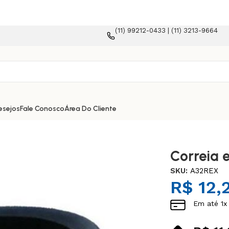
(11) 99212-0433 | (11) 3213-9664
rce!
esejos
Fale Conosco
Área Do Cliente
Correia 
SKU:
A32REX
R$
12,
Em até
1
x