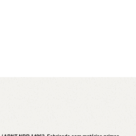
AVX
CC
PK
Z
TB