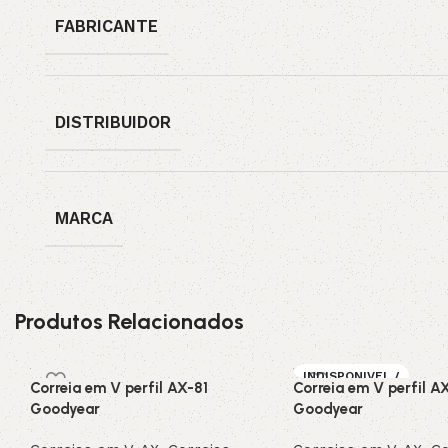
FABRICANTE
DISTRIBUIDOR
MARCA
Produtos Relacionados
INDISPONIVEL /
Correia em V perfil AX-81
Correia em V perfil A
SOB ENCOMEN
DA
Goodyear
Goodyear