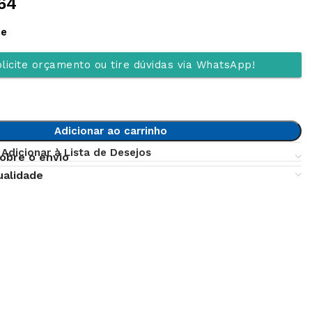
64
ue
licite orçamento ou tire dúvidas via WhatsApp!
Adicionar ao carrinho
Adicionar à Lista de Desejos
obre o envio
ualidade