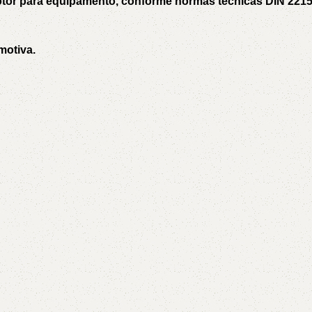
motor para equipamento, conforme normas técnicas DIN 221
motiva.