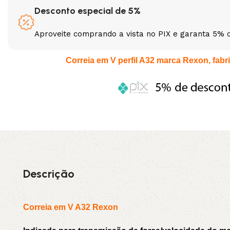
Desconto especial de 5%
3L
3VX
Aproveite comprando a vista no PIX e garanta 5% 
A
AX
Correia em V perfil A32 marca Rexon, fabri
CX
D
PL
SPA
XPA
XPB
Descrição
Correia em V A32 Rexon