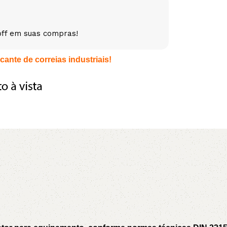
5V
5VX
AA
off em suas compras!
B
BX
C
cante de correias industriais!
PJ
PJ
PK
SPB
SPC
SP
XPZ
ZX