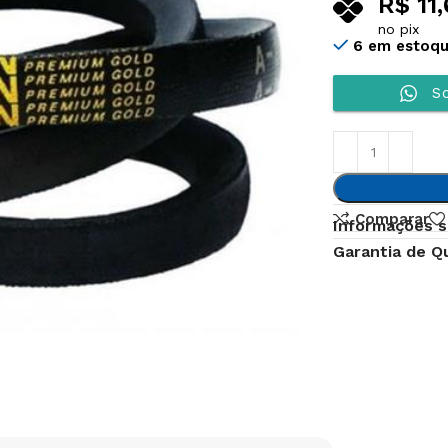
R$
11,
no pix
6 em estoq
So
Comparar
Informações s
Garantia de Q