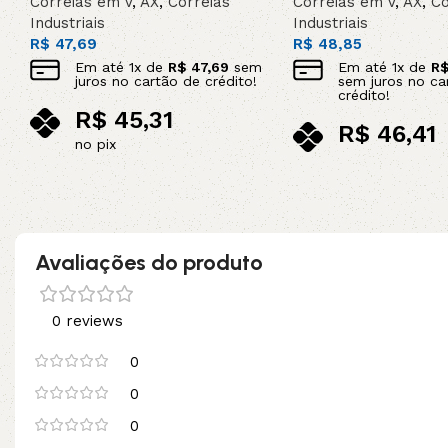
Correias em V
,
AX
,
Correias
Correias em V
,
AX
,
Co
Industriais
Industriais
R$
47,69
R$
48,85
Em até
1
x de
R$
47,69
sem
Em até
1
x de
R
juros no cartão de crédito!
sem juros no ca
crédito!
R$
45,31
R$
46,41
no pix
no pix
Adicionar ao carrinho
Leia mais
Avaliações do produto
0 reviews
0
0
0