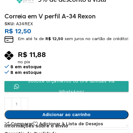
Correia em V perfil A-34 Rexon
SKU:
A34REX
R$
12,50
Em até
1
x de
R$
12,50
sem juros no cartão de crédito!
R$
11,88
no pix
8 em estoque
8 em estoque
Solicite orçamento ou tire dúvidas via
WhatsApp!
Adicionar ao carrinho
Comparar
Adicionar à Lista de Desejos
Informações sobre o envio