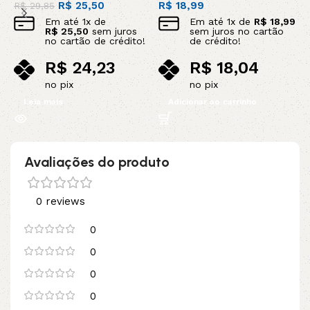
R$
25,50
R$
18,99
R
R$
29,85
Em até
1
x de
Em até
1
x de
R$
18,99
R$
25,50
sem juros
sem juros no cartão
no cartão de crédito!
de crédito!
R$
24,23
R$
18,04
no pix
no pix
Leia mais
Adicionar ao carrinho
Avaliações do produto
0 reviews
0
0
0
0