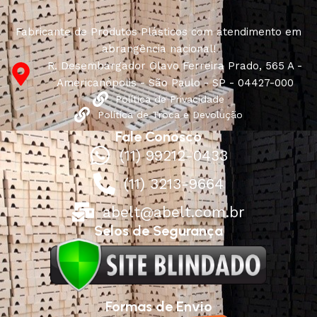
Fabricante de Produtos Plásticos com atendimento em
abrangência nacional!
R. Desembargador Olavo Ferreira Prado, 565 A -
Americanópolis - São Paulo - SP - 04427-000
Política de Privacidade
Política de Troca e Devolução
Fale Conosco
(11) 99212-0433
(11) 3213-9664
abelt@abelt.com.br
Selos de Segurança
Formas de Envio