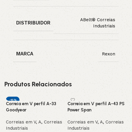
ABelt® Correias
DISTRIBUIDOR
Industriais
MARCA
Rexon
Produtos Relacionados
-15%
Correia em V perfil A-33
Correia em V perfil A-43 PS
C
INDISPONIVEL /
Goodyear
Power Span
C
SOB ENCOMEN
DA
Correias em V
,
A
,
Correias
Correias em V
,
A
,
Correias
C
Industriais
Industriais
I