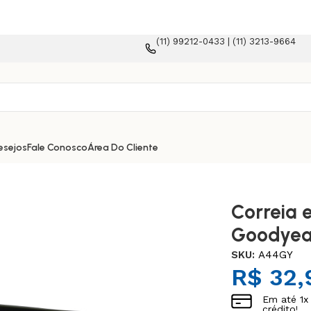
(11) 99212-0433 | (11) 3213-9664
a e-commerce!
esejos
Fale Conosco
Área Do Cliente
Correia 
Goodyea
SKU:
A44GY
R$
32,
Em até
1
x
crédito!