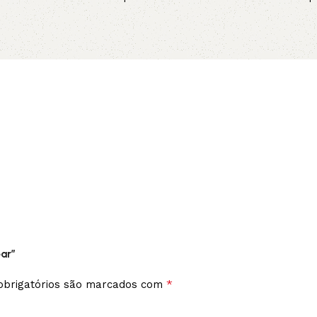
Adicionar ao carrinho
Leia mais
ear”
*
brigatórios são marcados com