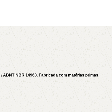
AVX
CC
PK
Z
TB
5 / ABNT NBR 14963. Fabricada com matérias primas