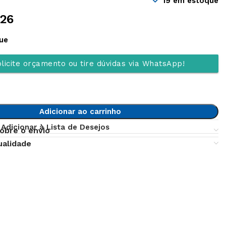
19 em estoque
,26
ue
licite orçamento ou tire dúvidas via WhatsApp!
Adicionar ao carrinho
Adicionar à Lista de Desejos
obre o envio
ualidade