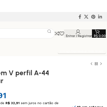
Entrar / Registrar
R$
0,00
Entrega Expressa p/ todo Brasil!
em V perfil A-44
r
91
 de
R$
32,91
sem juros no cartão de