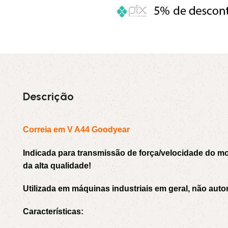
3L
3VX
A
AX
CX
D
Descrição
PL
SPA
Correia em V A44 Goodyear
XPA
XPB
Indicada para transmissão de força/velocidade do 
da alta qualidade!
Utilizada em máquinas industriais em geral, não auto
Características: