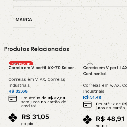
MARCA
Produtos Relacionados
DESTAQUE
Correia em V perfil AX-70 Keiper
Correia em V perfil A
Continental
Correias em V
,
AX
,
Correias
Industriais
Correias em V
,
AX
,
Co
R$
32,68
Industriais
R$
51,48
Em até
1
x de
R$
32,68
sem juros no cartão de
Em até
1
x de
R
crédito!
juros no cartão 
R$
31,05
R$
48,91
no pix
no pix