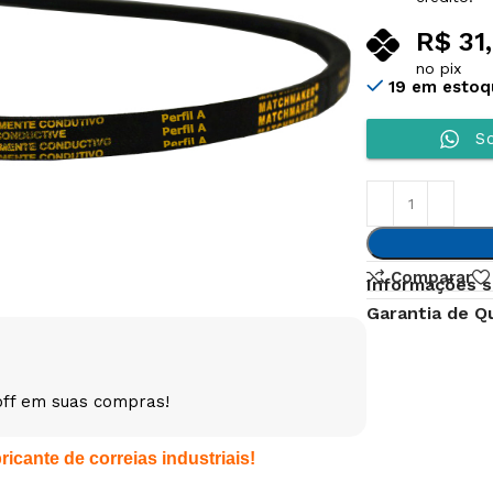
R$
31
no pix
19 em estoq
So
Comparar
Informações s
Garantia de Q
off em suas compras!
icante de correias industriais!