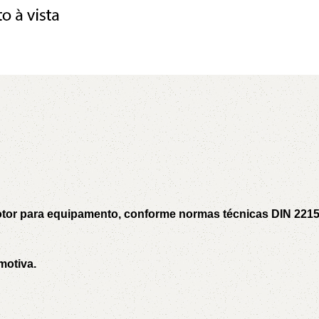
5V
5VX
AA
B
BX
C
PJ
PJ
PK
SPB
SPC
SP
XPZ
ZX
motor para equipamento, conforme normas técnicas DIN 221
motiva.