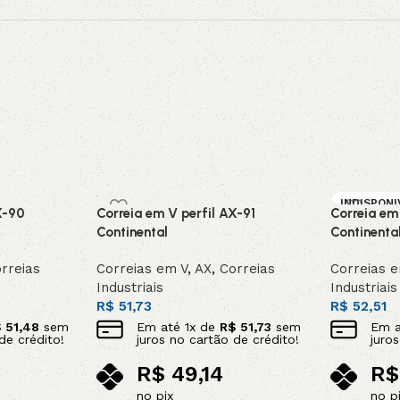
INDISPONI
X-90
Correia em V perfil AX-91
Correia em
SOB ENC
DA
Continental
Continenta
rreias
Correias em V
,
AX
,
Correias
Correias 
Industriais
Industriais
R$
51,73
R$
52,51
$
51,48
sem
Em até
1
x de
R$
51,73
sem
Em 
de crédito!
juros no cartão de crédito!
juro
R$
49,14
R$
no pix
no p