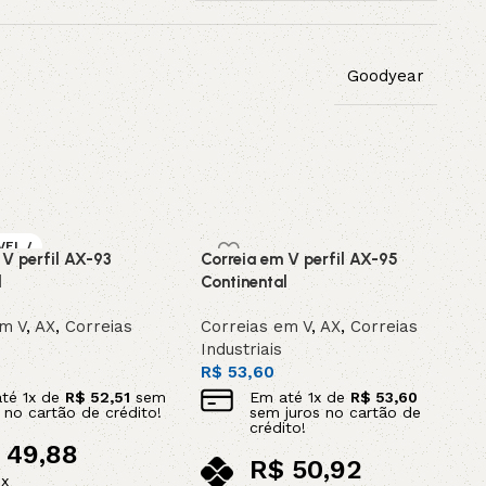
Goodyear
VEL /
 V perfil AX-93
Correia em V perfil AX-95
OMEN
l
Continental
em V
,
AX
,
Correias
Correias em V
,
AX
,
Correias
Industriais
R$
53,60
até
1
x de
R$
52,51
sem
Em até
1
x de
R$
53,60
s no cartão de crédito!
sem juros no cartão de
crédito!
49,88
R$
50,92
ix