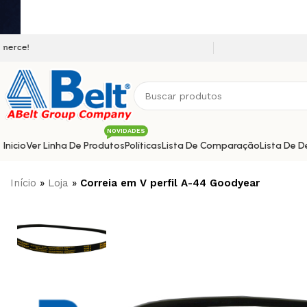
Seja bem vindo a nossa plataform
NOVIDADES
Inicio
Ver Linha De Produtos
Políticas
Lista De Comparação
Lista De D
Início
»
Loja
»
Correia em V perfil A-44 Goodyear