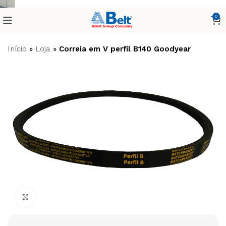
0
Início
»
Loja
»
Correia em V perfil B140 Goodyear
Clique para ampliar