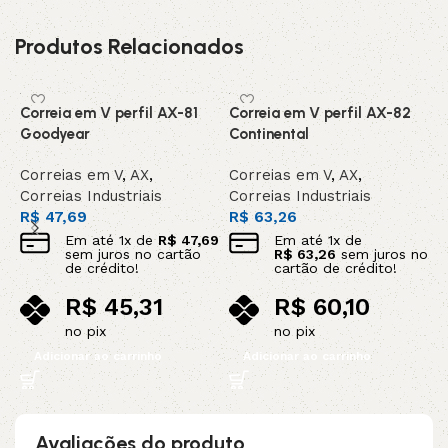
Produtos Relacionados
Correia em V perfil AX-81
Correia em V perfil AX-82
C
Goodyear
Continental
C
Correias em V
,
AX
,
Correias em V
,
AX
,
C
Correias Industriais
Correias Industriais
C
R$
47,69
R$
63,26
R
Em até
1
x de
R$
47,69
Em até
1
x de
sem juros no cartão
R$
63,26
sem juros no
de crédito!
cartão de crédito!
R$
45,31
R$
60,10
no pix
no pix
Adicionar ao carrinho
Adicionar ao carrinho
Avaliações do produto