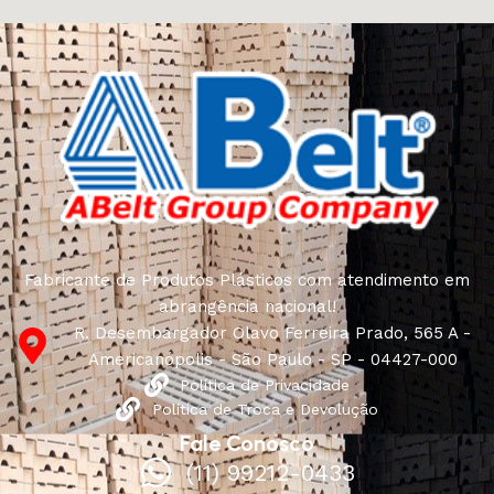
Fabricante de Produtos Plásticos com atendimento em
abrangência nacional!
R. Desembargador Olavo Ferreira Prado, 565 A -
Americanópolis - São Paulo - SP - 04427-000
Política de Privacidade
Política de Troca e Devolução
Fale Conosco
(11) 99212-0433