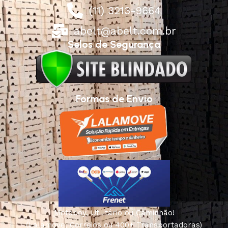
(11) 3213-9664
abelt@abelt.com.br
Selos de Segurança
Formas de Envio
Motoboy, Utilitário ou Caminhão!
(Lalamove, Correios ou 400+ Transportadoras)