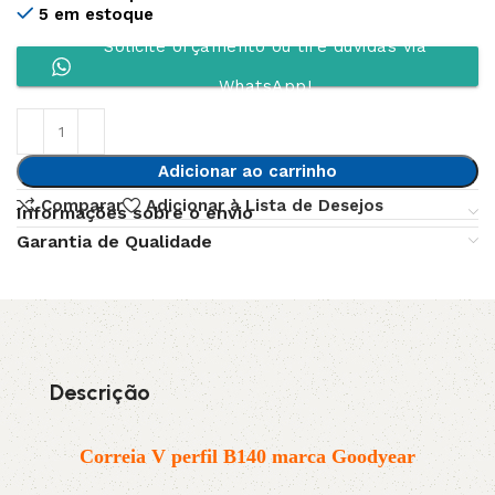
5 em estoque
Solicite orçamento ou tire dúvidas via
WhatsApp!
Adicionar ao carrinho
Comparar
Adicionar à Lista de Desejos
Informações sobre o envio
Garantia de Qualidade
Descrição
Correia V perfil B140 marca Goodyear