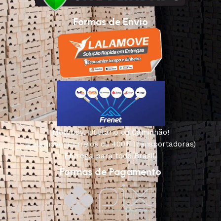
Formas de Envio
Motoboy, Utilitário ou Caminhão!
(Lalamove, Correios ou 400+ Transportadoras)
Entrega para todo Brasil!
Formas de Pagamento