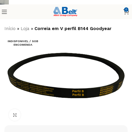
0
Início
»
Loja
»
Correia em V perfil B144 Goodyear
INDISPONIVEL / SOB
ENCOMENDA
Clique para ampliar