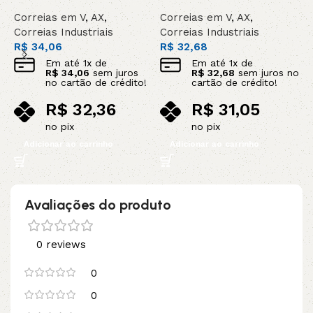
Correias em V
,
AX
,
Correias em V
,
AX
,
C
Correias Industriais
Correias Industriais
C
R$
34,06
R$
32,68
R
Em até
1
x de
Em até
1
x de
R$
34,06
sem juros
R$
32,68
sem juros no
no cartão de crédito!
cartão de crédito!
R$
32,36
R$
31,05
no pix
no pix
Adicionar ao carrinho
Adicionar ao carrinho
Avaliações do produto
0 reviews
0
0