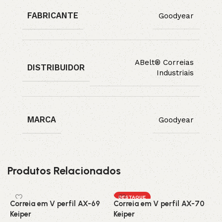
FABRICANTE
Goodyear
ABelt® Correias
DISTRIBUIDOR
Industriais
MARCA
Goodyear
Produtos Relacionados
DESTAQUE
Correia em V perfil AX-69
Correia em V perfil AX-70
C
Keiper
Keiper
C