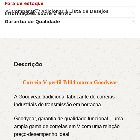
Fora de estoque
Comparar
Adicionar à Lista de Desejos
Informações sobre o envio
Garantia de Qualidade
Descrição
Correia V perfil B144 marca Goodyear
A Goodyear, tradicional fabricante de correias
industriais de transmissão em borracha.
Goodyear, garantia de qualidade funcional – uma
ampla gama de correias em V com uma relação
preço-desempenho ideal.