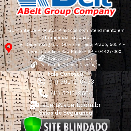
Fabricante de Produtos Plásticos com atendimento em
abrangência nacional!
R. Desembargador Olavo Ferreira Prado, 565 A -
Americanópolis - São Paulo - SP - 04427-000
Política de Privacidade
Política de Troca e Devolução
Fale Conosco
(11) 99212-0433
(11) 3213-9664
abelt@abelt.com.br
Selos de Segurança