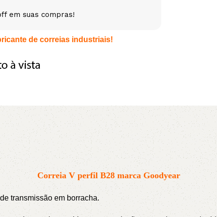
off em suas compras!
5V
5VX
AA
icante de correias industriais!
B
BX
C
PJ
PJ
PK
SPB
SPC
SP
XPZ
ZX
Correia V perfil B28 marca Goodyear
s de transmissão em borracha.