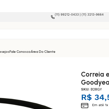
(11) 99212-0433 | (11) 3213-9664
forma e-commerce!
esejos
Fale Conosco
Área Do Cliente
Correia 
Goodyea
SKU:
B28GY
R$
34,
Em até
1
x