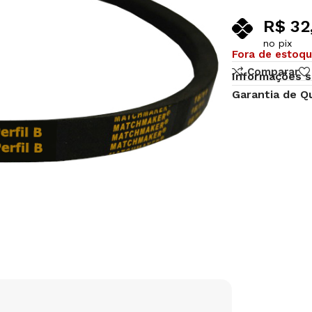
R$
32
no pix
Fora de estoq
Comparar
Informações s
Garantia de Q