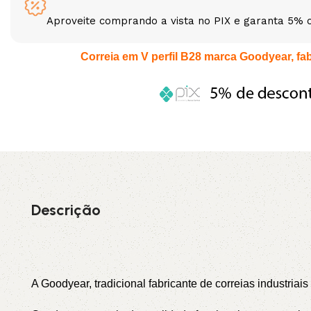
Aproveite comprando a vista no PIX e garanta 5% 
3L
3VX
Correia em V perfil B28 marca Goodyear, fabr
A
AX
CX
D
PL
SPA
XPA
XPB
Descrição
A Goodyear, tradicional fabricante de correias industriai