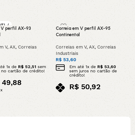
VEL /
 V perfil AX-93
Correia em V perfil AX-95
OMEN
l
Continental
em V
,
AX
,
Correias
Correias em V
,
AX
,
Correias
Industriais
R$
53,60
até
1
x de
R$
52,51
sem
Em até
1
x de
R$
53,60
s no cartão de crédito!
sem juros no cartão de
crédito!
49,88
R$
50,92
ix
no pix
Adicionar ao carrinho