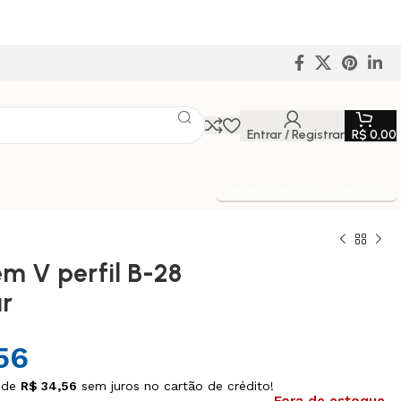
Entrar / Registrar
R$
0,00
Entrega Expressa p/ todo Brasil!
em V perfil B-28
r
56
 de
R$
34,56
sem juros no cartão de crédito!