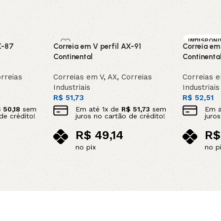
INDISPONI
X-87
Correia em V perfil AX-91
Correia em
SOB ENC
DA
Continental
Continenta
rreias
Correias em V
,
AX
,
Correias
Correias 
Industriais
Industriais
R$
51,73
R$
52,51
$
50,18
sem
Em até
1
x de
R$
51,73
sem
Em 
de crédito!
juros no cartão de crédito!
juro
R$
49,14
R$
no pix
no p
Adicionar ao carrinho
Leia mais