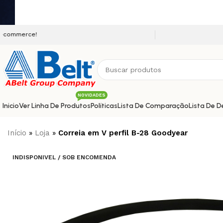
Seja bem vindo a nossa plata
NOVIDADES
Inicio
Ver Linha De Produtos
Políticas
Lista De Comparação
Lista De D
Início
»
Loja
»
Correia em V perfil B-28 Goodyear
INDISPONIVEL / SOB ENCOMENDA