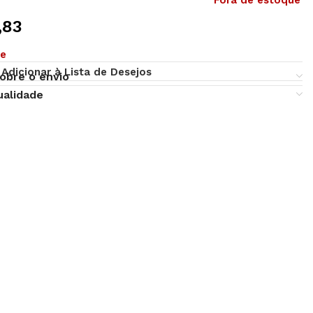
Fora de estoque
,83
ue
Adicionar à Lista de Desejos
obre o envio
ualidade