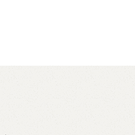
AVX
CC
PK
Z
TB