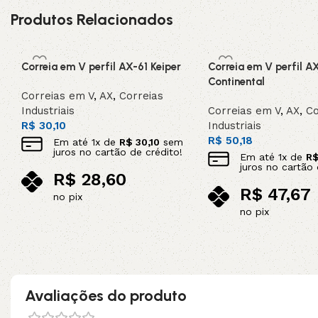
Produtos Relacionados
Correia em V perfil AX-61 Keiper
Correia em V perfil A
Continental
Correias em V
,
AX
,
Correias
Industriais
Correias em V
,
AX
,
Co
R$
30,10
Industriais
R$
50,18
Em até
1
x de
R$
30,10
sem
juros no cartão de crédito!
Em até
1
x de
R
juros no cartão 
R$
28,60
R$
47,67
no pix
no pix
Adicionar ao carrinho
Adicionar ao carrinho
Avaliações do produto