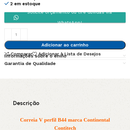
2 em estoque
Solicite orçamento ou tire dúvidas via
WhatsApp!
Adicionar ao carrinho
Comparar
Adicionar à Lista de Desejos
Informações sobre o envio
Garantia de Qualidade
Descrição
Correia V perfil B44 marca Continental
Contitech