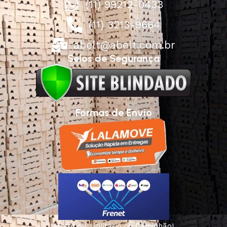
(11) 99212-0433
(11) 3213-9664
abelt@abelt.com.br
Selos de Segurança
Formas de Envio
Motoboy, Utilitário ou Caminhão!