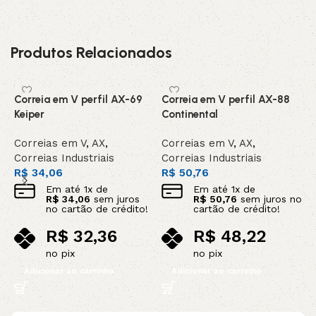
Produtos Relacionados
Correia em V perfil AX-69
Correia em V perfil AX-88
C
Keiper
Continental
C
Correias em V
,
AX
,
Correias em V
,
AX
,
C
Correias Industriais
Correias Industriais
C
R$
34,06
R$
50,76
R
Em até
1
x de
Em até
1
x de
R$
34,06
sem juros
R$
50,76
sem juros no
no cartão de crédito!
cartão de crédito!
R$
32,36
R$
48,22
no pix
no pix
Adicionar ao carrinho
Adicionar ao carrinho