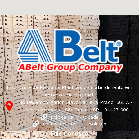
Fabricante de Produtos Plásticos com atendimento em
abrangência nacional!
R. Desembargador Olavo Ferreira Prado, 565 A -
Americanópolis - São Paulo - SP - 04427-000
Política de Privacidade
Política de Troca e Devolução
Fale Conosco