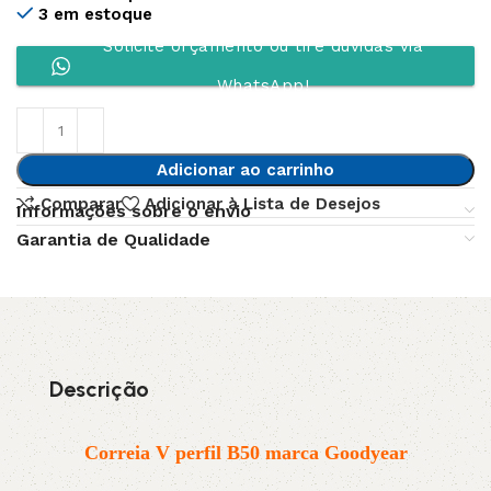
3 em estoque
Solicite orçamento ou tire dúvidas via
WhatsApp!
Adicionar ao carrinho
Comparar
Adicionar à Lista de Desejos
Informações sobre o envio
Garantia de Qualidade
Descrição
Correia V perfil B50 marca Goodyear