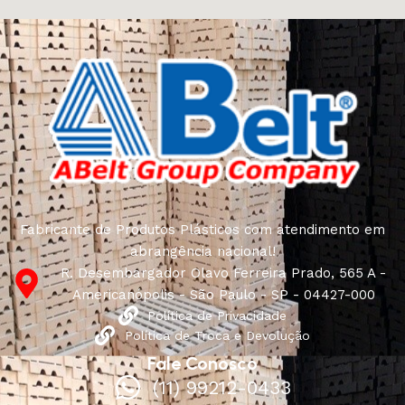
Fabricante de Produtos Plásticos com atendimento em
abrangência nacional!
R. Desembargador Olavo Ferreira Prado, 565 A -
Americanópolis - São Paulo - SP - 04427-000
Política de Privacidade
Política de Troca e Devolução
Fale Conosco
(11) 99212-0433