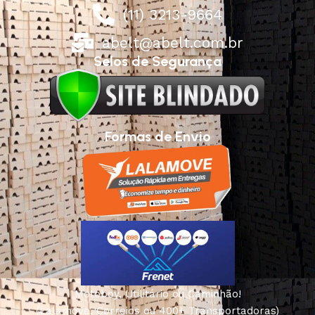
(11) 3213-9664
abelt@abelt.com.br
Selos de Segurança
Formas de Envio
Motoboy, Utilitário ou Caminhão!
(Lalamove, Correios ou 400+ Transportadoras)