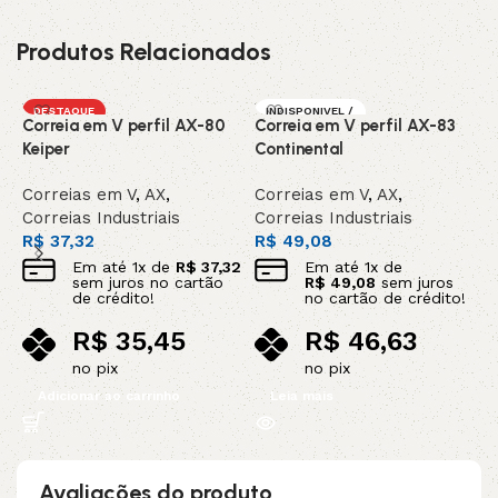
Produtos Relacionados
DESTAQUE
INDISPONIVEL /
Correia em V perfil AX-80
Correia em V perfil AX-83
C
SOB ENCOMEN
DA
Keiper
Continental
C
Correias em V
,
AX
,
Correias em V
,
AX
,
C
Correias Industriais
Correias Industriais
C
R$
37,32
R$
49,08
R
Em até
1
x de
R$
37,32
Em até
1
x de
sem juros no cartão
R$
49,08
sem juros
de crédito!
no cartão de crédito!
R$
35,45
R$
46,63
no pix
no pix
Adicionar ao carrinho
Leia mais
Avaliações do produto