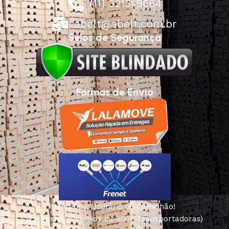
(11) 3213-9664
abelt@abelt.com.br
Selos de Segurança
Formas de Envio
Motoboy, Utilitário ou Caminhão!
(Lalamove, Correios ou 400+ Transportadoras)