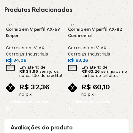
Produtos Relacionados
Correia em V perfil AX-69
Correia em V perfil AX-82
C
Keiper
Continental
C
Correias em V
,
AX
,
Correias em V
,
AX
,
C
Correias Industriais
Correias Industriais
C
R$
34,06
R$
63,26
R
Em até
1
x de
Em até
1
x de
R$
34,06
sem juros
R$
63,26
sem juros no
no cartão de crédito!
cartão de crédito!
R$
32,36
R$
60,10
no pix
no pix
Adicionar ao carrinho
Adicionar ao carrinho
Avaliações do produto