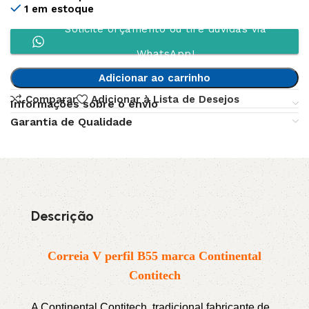
1 em estoque
Solicite orçamento ou tire dúvidas via
WhatsApp!
Adicionar ao carrinho
Comparar
Adicionar à Lista de Desejos
Informações sobre o envio
Garantia de Qualidade
Descrição
Correia V perfil B55 marca Continental
Contitech
A Continental Contitech, tradicional fabricante de