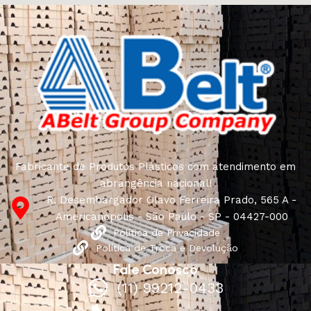
Fabricante de Produtos Plásticos com atendimento em
abrangência nacional!
R. Desembargador Olavo Ferreira Prado, 565 A -
Americanópolis - São Paulo - SP - 04427-000
Política de Privacidade
Política de Troca e Devolução
Fale Conosco
(11) 99212-0433