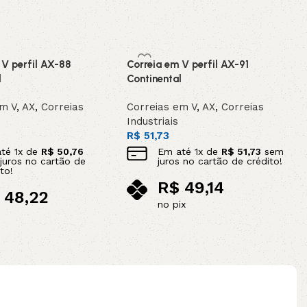
 V perfil AX-88
Correia em V perfil AX-91
l
Continental
em V
,
AX
,
Correias
Correias em V
,
AX
,
Correias
Industriais
R$
51,73
até
1
x de
R$
50,76
Em até
1
x de
R$
51,73
sem
juros no cartão de
juros no cartão de crédito!
to!
R$
49,14
48,22
no pix
ix
Adicionar ao carrinho
ao carrinho