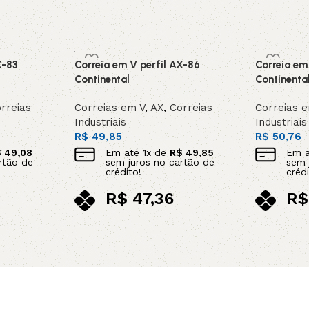
X-83
Correia em V perfil AX-86
Correia em
Continental
Continenta
rreias
Correias em V
,
AX
,
Correias
Correias 
Industriais
Industriais
R$
49,85
R$
50,76
$
49,08
Em até
1
x de
R$
49,85
Em 
rtão de
sem juros no cartão de
sem 
crédito!
crédi
R$
47,36
R$
no pix
no p
Adicionar ao carrinho
Adicionar 