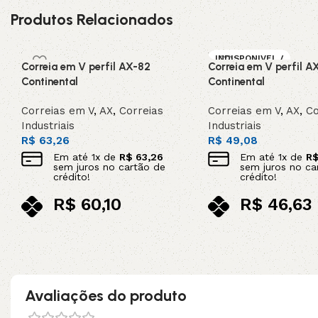
Produtos Relacionados
INDISPONIVEL /
Correia em V perfil AX-82
Correia em V perfil A
SOB ENCOMEN
DA
Continental
Continental
Correias em V
,
AX
,
Correias
Correias em V
,
AX
,
Co
Industriais
Industriais
R$
63,26
R$
49,08
Em até
1
x de
R$
63,26
Em até
1
x de
R
sem juros no cartão de
sem juros no ca
crédito!
crédito!
R$
60,10
R$
46,63
no pix
no pix
Adicionar ao carrinho
Leia mais
Avaliações do produto