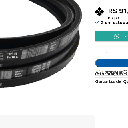
R$
91
no pix
2 em estoq
So
Comparar
Informações s
Garantia de Q