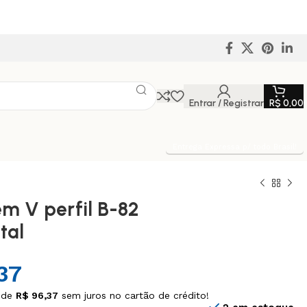
Entrar / Registrar
R$
0,00
Entrega Expressa p/ todo Brasil!
em V perfil B-82
tal
37
 de
R$
96,37
sem juros no cartão de crédito!