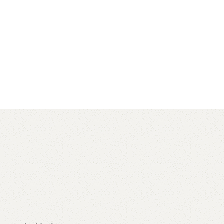
AVX
CC
PK
Z
TB