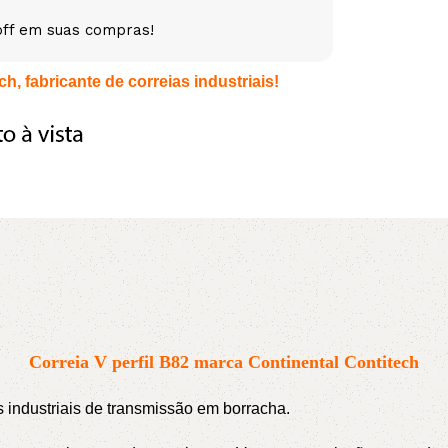
off em suas compras!
5V
5VX
AA
h, fabricante de correias industriais!
B
BX
C
PJ
PJ
PK
SPB
SPC
SP
XPZ
ZX
Correia V perfil B82 marca Continental Contitech
as industriais de transmissão em borracha.