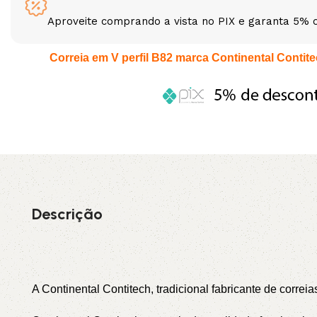
Aproveite comprando a vista no PIX e garanta 5% 
3L
3VX
Correia em V perfil B82 marca Continental Contitec
A
AX
CX
D
PL
SPA
XPA
XPB
Descrição
A Continental Contitech, tradicional fabricante de correi