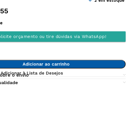
2 em estoque
,55
ue
licite orçamento ou tire dúvidas via WhatsApp!
Adicionar ao carrinho
Adicionar à Lista de Desejos
obre o envio
ualidade