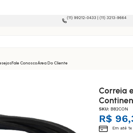
(11) 99212-0433 | (11) 3213-9664
ma e-commerce!
esejos
Fale Conosco
Área Do Cliente
Correia 
Continen
SKU:
B82CON
R$
96,
Em até
1
x