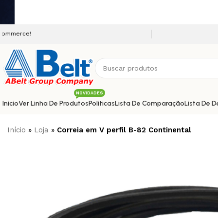
Seja bem vindo a nossa platafor
NOVIDADES
Inicio
Ver Linha De Produtos
Políticas
Lista De Comparação
Lista De D
Início
»
Loja
»
Correia em V perfil B-82 Continental