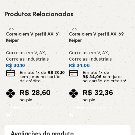
Produtos Relacionados
Correia em V perfil AX-61
Correia em V perfil AX-69
C
Keiper
Keiper
C
Correias em V
,
AX
,
Correias em V
,
AX
,
C
Correias Industriais
Correias Industriais
C
R$
30,10
R$
34,06
R
Em até
1
x de
R$
30,10
Em até
1
x de
sem juros no cartão
R$
34,06
sem juros
de crédito!
no cartão de crédito!
R$
28,60
R$
32,36
no pix
no pix
Adicionar ao carrinho
Adicionar ao carrinho
Avaliações do produto