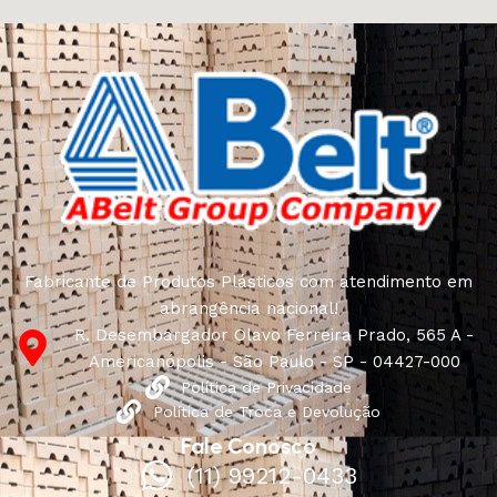
Fabricante de Produtos Plásticos com atendimento em
abrangência nacional!
R. Desembargador Olavo Ferreira Prado, 565 A -
Americanópolis - São Paulo - SP - 04427-000
Política de Privacidade
Política de Troca e Devolução
Fale Conosco
(11) 99212-0433