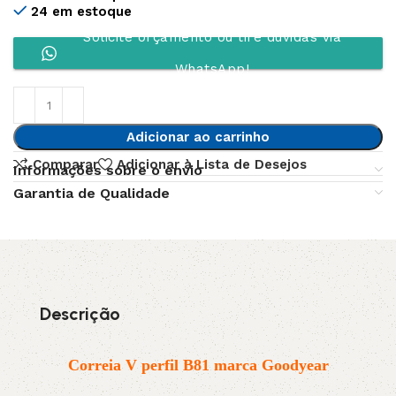
24 em estoque
Solicite orçamento ou tire dúvidas via
WhatsApp!
Adicionar ao carrinho
Comparar
Adicionar à Lista de Desejos
Informações sobre o envio
Garantia de Qualidade
Descrição
Correia V perfil B81 marca Goodyear