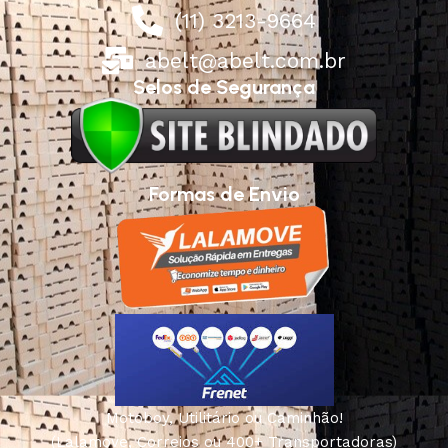
(11) 3213-9664
abelt@abelt.com.br
Selos de Segurança
Formas de Envio
Motoboy, Utilitário ou Caminhão!
(Lalamove, Correios ou 400+ Transportadoras)