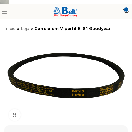
0
Início
»
Loja
»
Correia em V perfil B-81 Goodyear
Clique para ampliar