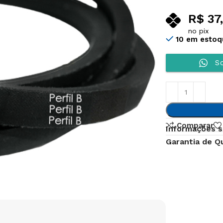
R$
37
no pix
10 em estoq
So
Comparar
Informações s
Garantia de Q