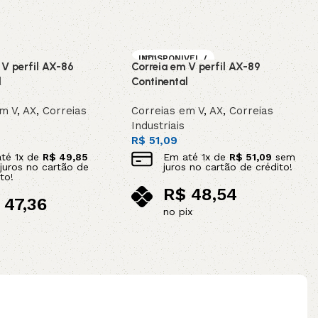
INDISPONIVEL /
 V perfil AX-86
Correia em V perfil AX-89
SOB ENCOMEN
DA
l
Continental
em V
,
AX
,
Correias
Correias em V
,
AX
,
Correias
Industriais
R$
51,09
até
1
x de
R$
49,85
Em até
1
x de
R$
51,09
sem
juros no cartão de
juros no cartão de crédito!
to!
R$
48,54
47,36
no pix
ix
Leia mais
ao carrinho