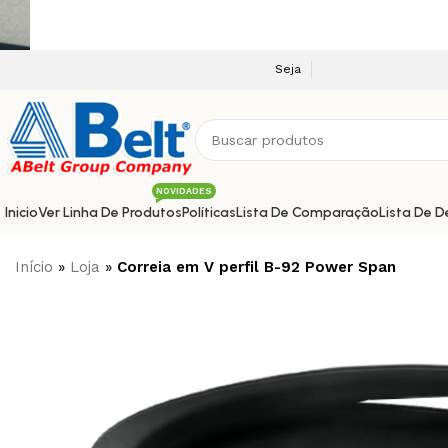
Seja bem vindo a nossa plataforma e-com
NOVIDADES
Inicio
Ver Linha De Produtos
Políticas
Lista De Comparação
Lista De D
Início
»
Loja
»
Correia em V perfil B-92 Power Span