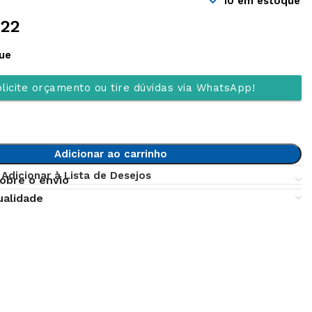
10 em estoque
,22
ue
licite orçamento ou tire dúvidas via WhatsApp!
Adicionar ao carrinho
Adicionar à Lista de Desejos
obre o envio
ualidade