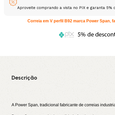
Aproveite comprando a vista no PIX e garanta 5% 
3L
3VX
Correia em V perfil B92 marca Power Span, fab
A
AX
CX
D
PL
SPA
XPA
XPB
Descrição
A Power Span, tradicional fabricante de correias industr