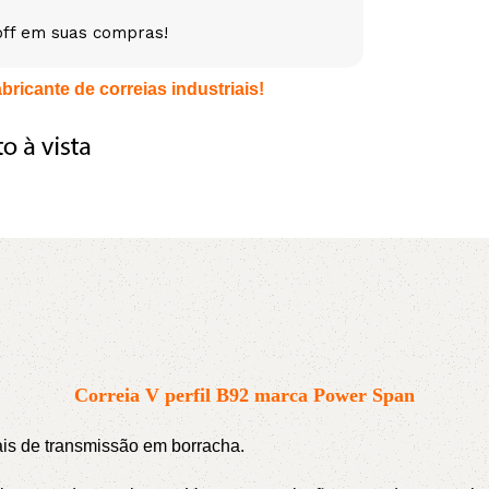
off em suas compras!
5V
5VX
AA
ricante de correias industriais!
B
BX
C
PJ
PJ
PK
SPB
SPC
SP
XPZ
ZX
Correia V perfil B92 marca Power Span
iais de transmissão em borracha.