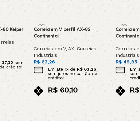
X-80 Keiper
Correia em V perfil AX-82
Correia em
Continental
Continenta
rreias
Correias em V
,
AX
,
Correias
Correias 
Industriais
Industriais
R$
63,26
R$
49,85
$
37,32
sem
de crédito!
Em até
1
x de
R$
63,26
Em 
sem juros no cartão de
sem 
crédito!
crédi
R$
60,10
R$
no pix
no p
Adicionar ao carrinho
Adicionar 