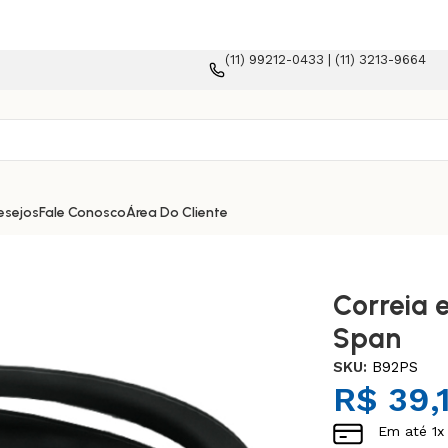
(11) 99212-0433 | (11) 3213-9664
merce!
esejos
Fale Conosco
Área Do Cliente
Correia 
Span
SKU:
B92PS
R$
39,
Em até
1
x