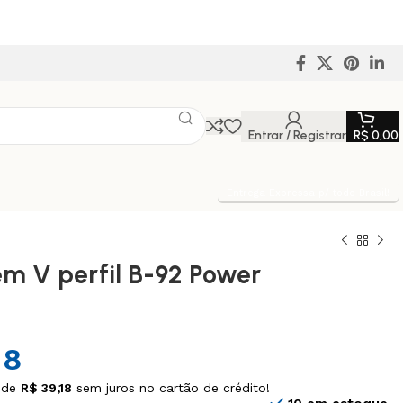
Entrar / Registrar
R$
0,00
Entrega Expressa p/ todo Brasil!
em V perfil B-92 Power
18
 de
R$
39,18
sem juros no cartão de crédito!