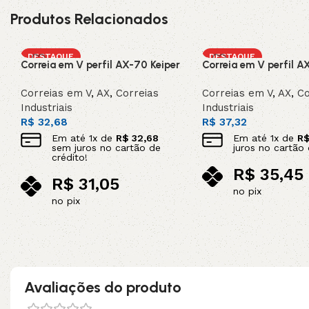
Produtos Relacionados
DESTAQUE
DESTAQUE
Correia em V perfil AX-70 Keiper
Correia em V perfil A
Correias em V
,
AX
,
Correias
Correias em V
,
AX
,
Co
Industriais
Industriais
R$
32,68
R$
37,32
Em até
1
x de
R$
32,68
Em até
1
x de
R
sem juros no cartão de
juros no cartão 
crédito!
R$
35,45
R$
31,05
no pix
no pix
Adicionar ao carrinho
Adicionar ao carrinho
Avaliações do produto