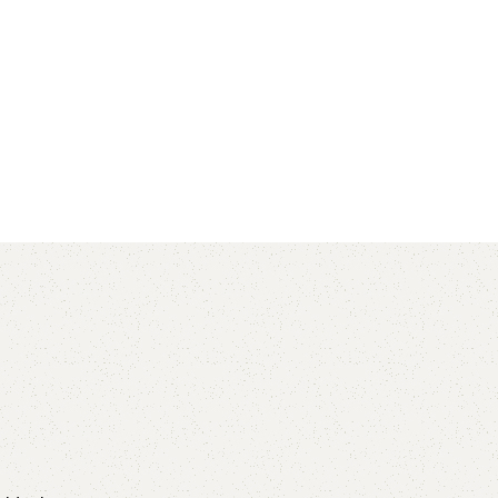
AVX
CC
PK
Z
TB