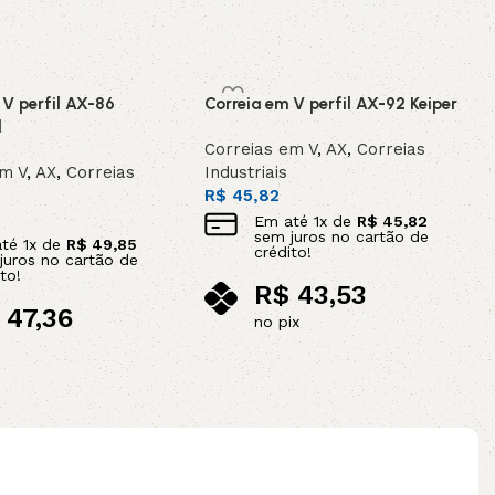
 V perfil AX-86
Correia em V perfil AX-92 Keiper
l
Correias em V
,
AX
,
Correias
em V
,
AX
,
Correias
Industriais
R$
45,82
Em até
1
x de
R$
45,82
sem juros no cartão de
até
1
x de
R$
49,85
crédito!
juros no cartão de
to!
R$
43,53
47,36
no pix
ix
Adicionar ao carrinho
ao carrinho