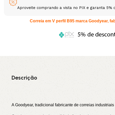
Aproveite comprando a vista no PIX e garanta 5% 
3L
3VX
Correia em V perfil B95 marca Goodyear, fabr
A
AX
CX
D
PL
SPA
XPA
XPB
Descrição
A Goodyear, tradicional fabricante de correias industriai