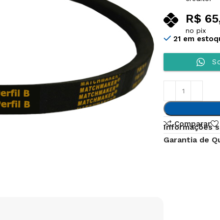
R$
65
no pix
21 em estoq
So
Comparar
Informações s
Garantia de Q