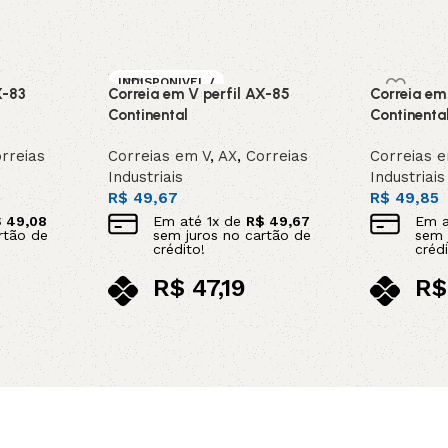
INDISPONIVEL /
X-83
Correia em V perfil AX-85
Correia em
SOB ENCOMEN
DA
Continental
Continenta
rreias
Correias em V
,
AX
,
Correias
Correias 
Industriais
Industriais
R$
49,67
R$
49,85
$
49,08
Em até
1
x de
R$
49,67
Em 
rtão de
sem juros no cartão de
sem 
crédito!
crédi
R$
47,19
R$
no pix
no p
Leia mais
Adicionar 