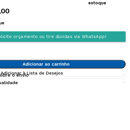
estoque
,00
ue
licite orçamento ou tire dúvidas via WhatsApp!
Adicionar ao carrinho
Adicionar à Lista de Desejos
obre o envio
ualidade