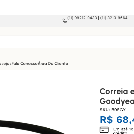
(11) 99212-0433 | (11) 3213-9664
rma e-commerce!
esejos
Fale Conosco
Área Do Cliente
Correia 
Goodyea
SKU:
B95GY
R$
68,
Em até
1
x
crédito!