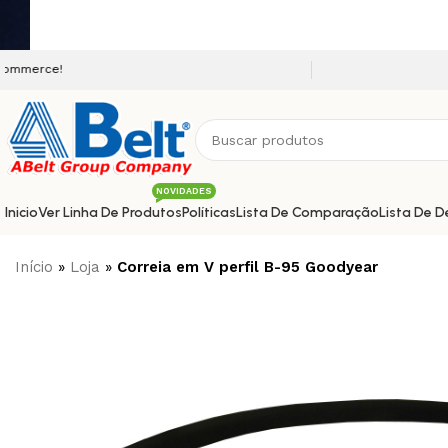
Seja bem vindo a nossa platafo
NOVIDADES
Inicio
Ver Linha De Produtos
Políticas
Lista De Comparação
Lista De D
Início
»
Loja
»
Correia em V perfil B-95 Goodyear