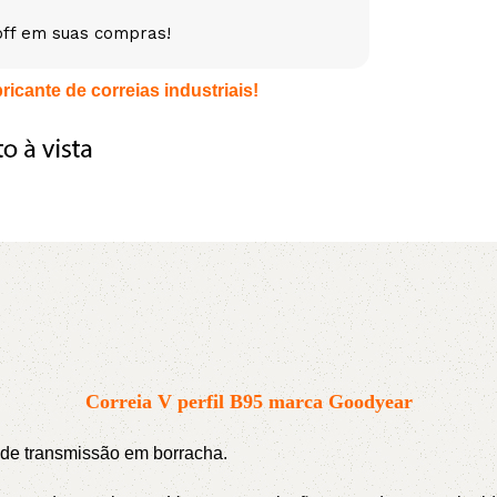
off em suas compras!
5V
5VX
AA
icante de correias industriais!
B
BX
C
PJ
PJ
PK
SPB
SPC
SP
XPZ
ZX
Correia V perfil B95 marca Goodyear
s de transmissão em borracha.