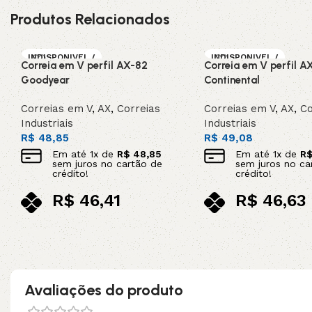
Produtos Relacionados
INDISPONIVEL /
INDISPONIVEL /
Correia em V perfil AX-82
Correia em V perfil A
SOB ENCOMEN
SOB ENCOMEN
DA
DA
Goodyear
Continental
Correias em V
,
AX
,
Correias
Correias em V
,
AX
,
Co
Industriais
Industriais
R$
48,85
R$
49,08
Em até
1
x de
R$
48,85
Em até
1
x de
R
sem juros no cartão de
sem juros no ca
crédito!
crédito!
R$
46,41
R$
46,63
no pix
no pix
Leia mais
Leia mais
Avaliações do produto