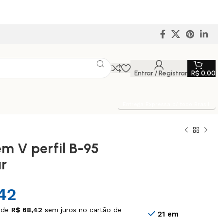
Entrar / Registrar
R$
0,00
Entrega Expressa p/ todo Brasil!
em V perfil B-95
r
42
 de
R$
68,42
sem juros no cartão de
21 em