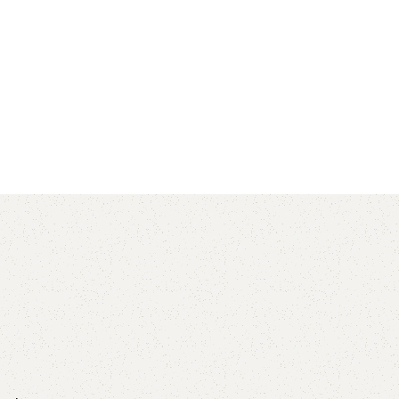
AVX
CC
PK
Z
TB