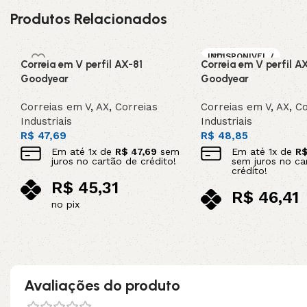
Produtos Relacionados
INDISPONIVEL /
Correia em V perfil AX-81
Correia em V perfil A
SOB ENCOMEN
DA
Goodyear
Goodyear
Correias em V
,
AX
,
Correias
Correias em V
,
AX
,
Co
Industriais
Industriais
R$
47,69
R$
48,85
Em até
1
x de
R$
47,69
sem
Em até
1
x de
R
juros no cartão de crédito!
sem juros no ca
crédito!
R$
45,31
R$
46,41
no pix
no pix
Adicionar ao carrinho
Leia mais
Avaliações do produto