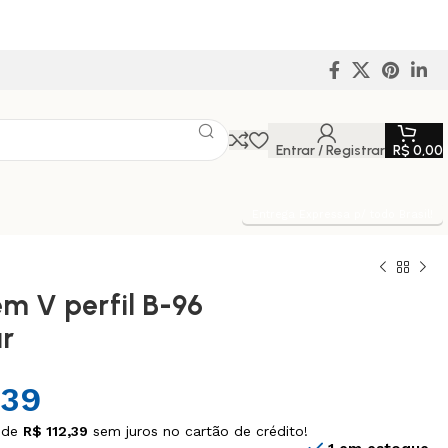
Entrar / Registrar
R$
0,00
Entrega Expressa p/ todo Brasil!
em V perfil B-96
r
,39
 de
R$
112,39
sem juros no cartão de crédito!