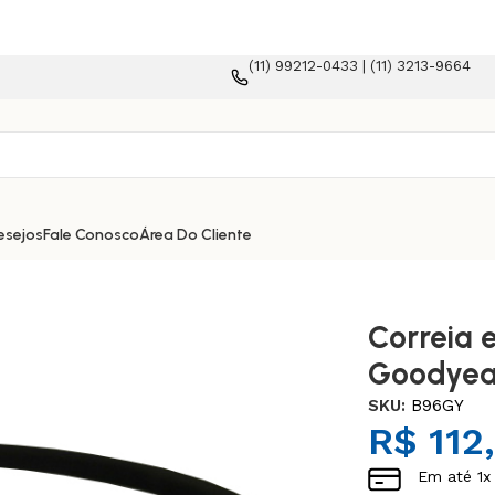
(11) 99212-0433 | (11) 3213-9664
ma e-commerce!
esejos
Fale Conosco
Área Do Cliente
Correia 
Goodyea
SKU:
B96GY
R$
112
Em até
1
x