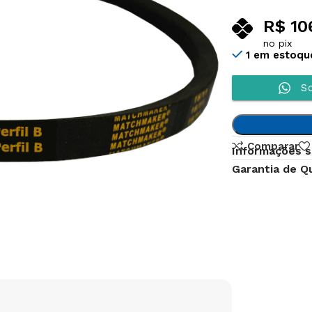
R$
10
no pix
1 em estoqu
So
Comparar
Informações s
Garantia de Q