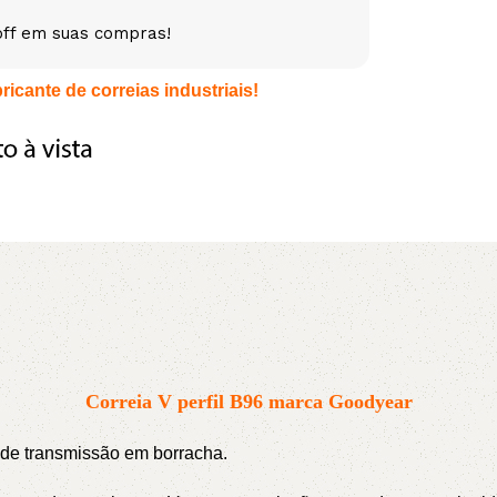
off em suas compras!
5V
5VX
AA
icante de correias industriais!
B
BX
C
PJ
PJ
PK
SPB
SPC
SP
XPZ
ZX
Correia V perfil B96 marca Goodyear
s de transmissão em borracha.