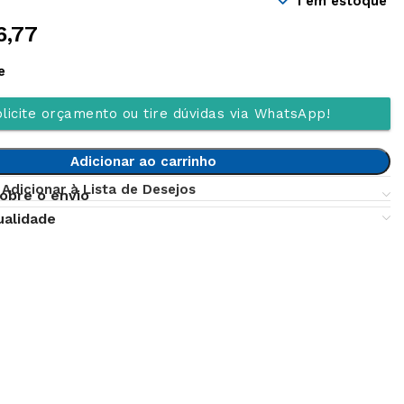
1 em estoque
6,77
e
licite orçamento ou tire dúvidas via WhatsApp!
Adicionar ao carrinho
Adicionar à Lista de Desejos
obre o envio
ualidade