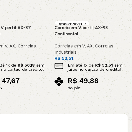
INDISPONIVEL /
 V perfil AX-87
Correia em V perfil AX-93
SOB ENCOMEN
DA
l
Continental
em V
,
AX
,
Correias
Correias em V
,
AX
,
Correias
Industriais
R$
52,51
até
1
x de
R$
50,18
sem
Em até
1
x de
R$
52,51
sem
s no cartão de crédito!
juros no cartão de crédito!
47,67
R$
49,88
ix
no pix
ao carrinho
Leia mais