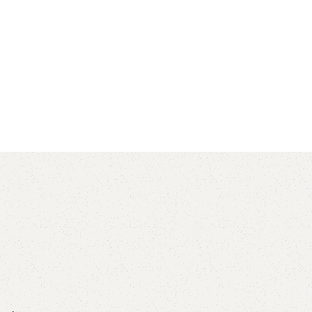
AVX
CC
PK
Z
TB