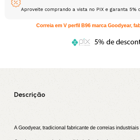
Aproveite comprando a vista no PIX e garanta 5% 
3L
3VX
Correia em V perfil B96 marca Goodyear, fabr
A
AX
CX
D
PL
SPA
XPA
XPB
Descrição
A Goodyear, tradicional fabricante de correias industriai