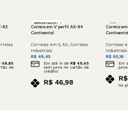
INDISPONIVEL /
X-82
Correia em V perfil AX-84
Correia em
SOB ENCOMEN
DA
Continental
Continenta
rreias
Correias em V
,
AX
,
Correias
Correias 
Industriais
Industriais
R$
49,45
R$
50,18
$
48,85
Em até
1
x de
R$
49,45
Em 
rtão de
sem juros no cartão de
juro
crédito!
R$
R$
46,98
no p
no pix
Adicionar 
Leia mais