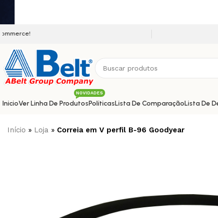
Seja bem vindo a nossa platafor
NOVIDADES
Inicio
Ver Linha De Produtos
Políticas
Lista De Comparação
Lista De D
Início
»
Loja
»
Correia em V perfil B-96 Goodyear