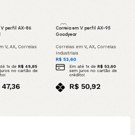
 V perfil AX-86
Correia em V perfil AX-95
l
Goodyear
em V
,
AX
,
Correias
Correias em V
,
AX
,
Correias
Industriais
R$
53,60
até
1
x de
R$
49,85
Em até
1
x de
R$
53,60
juros no cartão de
sem juros no cartão de
to!
crédito!
47,36
R$
50,92
ix
no pix
ao carrinho
Adicionar ao carrinho