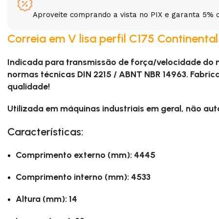
Aproveite comprando a vista no PIX e garanta 5% 
3L
3VX
Correia em V lisa perfil C175 Continenta
A
AX
Indicada para transmissão de força/velocidade do
CX
D
normas técnicas DIN 2215 / ABNT NBR 14963. Fabric
qualidade!
PL
SPA
Utilizada em máquinas industriais em geral, não au
Características:
XPA
XPB
Comprimento externo (mm): 4445
Comprimento interno (mm): 4533
Altura (mm): 14