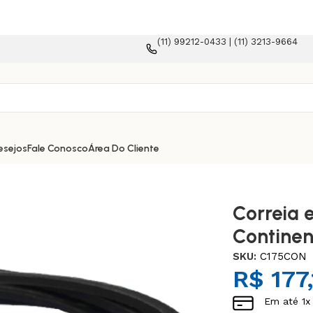
(11) 99212-0433 | (11) 3213-9664
orma e-commerce!
esejos
Fale Conosco
Área Do Cliente
Correia 
Continen
SKU:
C175CON
R$
177,
Em até
1
x