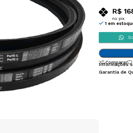
R$
16
no pix
1 em estoqu
So
Comparar
Informações s
Garantia de Q