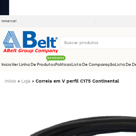
Seja bem vindo a nossa plataf
NOVIDADES
Inicio
Ver Linha De Produtos
Políticas
Lista De Comparação
Lista De D
Início
»
Loja
»
Correia em V perfil C175 Continental