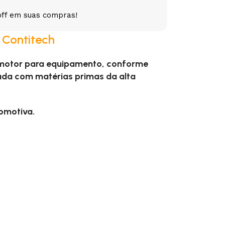
off em suas compras!
5V
5VX
AA
l Contitech
B
BX
C
 motor para equipamento, conforme
PJ
PJ
PK
ada com matérias primas da alta
SPB
SPC
SP
tomotiva.
XPZ
ZX