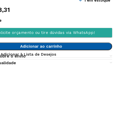
1 em estoque
8,31
e
licite orçamento ou tire dúvidas via WhatsApp!
Adicionar ao carrinho
Adicionar à Lista de Desejos
obre o envio
ualidade