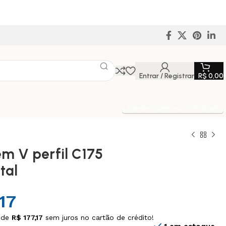
Entrar / Registrar
R$
0,00
Entrega Expressa p/ todo Brasil!
em V perfil C175
tal
17
 de
R$
177,17
sem juros no cartão de crédito!