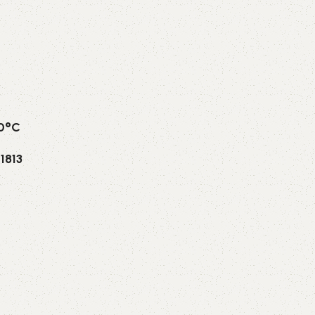
70°C
1813