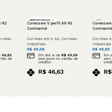
INDISPONIVEL /
X-82
Correia em V perfil AX-83
Correia em
SOB ENCOMEN
DA
Continental
Continenta
rreias
Correias em V
,
AX
,
Correias
Correias 
Industriais
Industriais
R$
49,08
R$
49,85
$
48,85
Em até
1
x de
R$
49,08
Em 
rtão de
sem juros no cartão de
sem 
crédito!
crédi
R$
46,63
R$
no pix
no p
Leia mais
Adicionar 