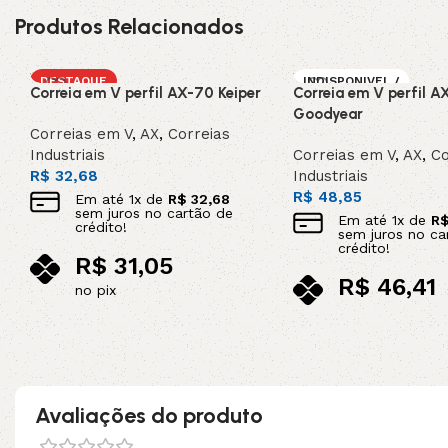
Produtos Relacionados
DESTAQUE
INDISPONIVEL /
Correia em V perfil AX-70 Keiper
Correia em V perfil A
SOB ENCOMEN
DA
Goodyear
Correias em V
,
AX
,
Correias
Industriais
Correias em V
,
AX
,
Co
R$
32,68
Industriais
R$
48,85
Em até
1
x de
R$
32,68
sem juros no cartão de
Em até
1
x de
R
crédito!
sem juros no ca
crédito!
R$
31,05
R$
46,41
no pix
no pix
Adicionar ao carrinho
Leia mais
Avaliações do produto