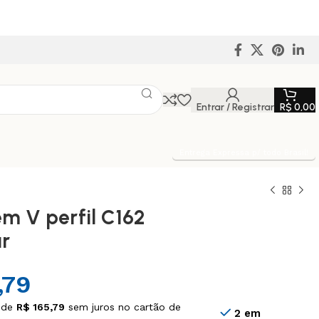
Entrar / Registrar
R$
0,00
Entrega Expressa p/ todo Brasil!
em V perfil C162
r
,79
 de
R$
165,79
sem juros no cartão de
2 em