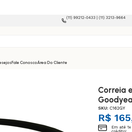
(11) 99212-0433 | (11) 3213-9664
orma e-commerce!
esejos
Fale Conosco
Área Do Cliente
Correia 
Goodyea
SKU:
C162GY
R$
165
Em até
1
x
crédito!