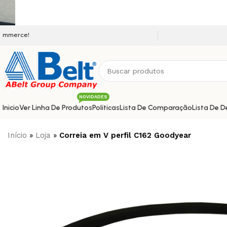
Seja bem vindo a nossa plataf
NOVIDADES
Inicio
Ver Linha De Produtos
Políticas
Lista De Comparação
Lista De D
Início
»
Loja
»
Correia em V perfil C162 Goodyear