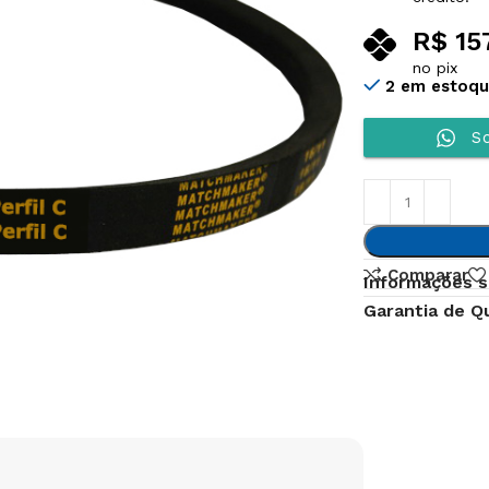
R$
15
no pix
2 em estoq
So
Comparar
Informações s
Garantia de Q