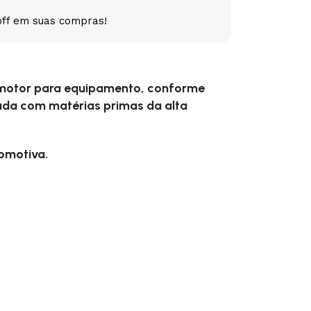
off em suas compras!
5V
5VX
AA
B
BX
C
 motor para equipamento, conforme
PJ
PJ
PK
ada com matérias primas da alta
SPB
SPC
SP
tomotiva.
XPZ
ZX