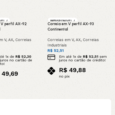
VEL /
INDISPONIVEL /
 V perfil AX-92
Correia em V perfil AX-93
OMEN
SOB ENCOMEN
DA
l
Continental
em V
,
AX
,
Correias
Correias em V
,
AX
,
Correias
Industriais
R$
52,51
até
1
x de
R$
52,30
Em até
1
x de
R$
52,51
sem
juros no cartão de
juros no cartão de crédito!
to!
R$
49,88
49,69
no pix
ix
Leia mais