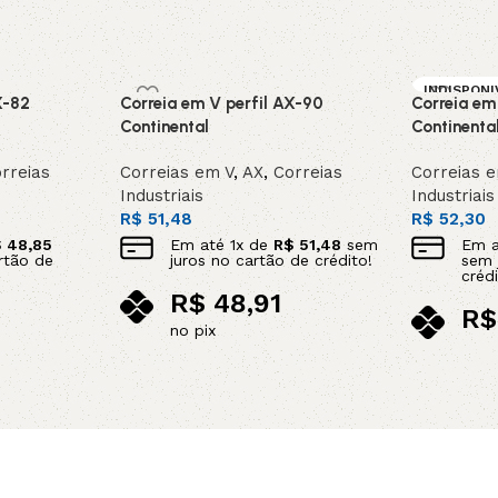
INDISPONI
X-82
Correia em V perfil AX-90
Correia em
SOB ENC
DA
Continental
Continenta
rreias
Correias em V
,
AX
,
Correias
Correias 
Industriais
Industriais
R$
51,48
R$
52,30
$
48,85
Em até
1
x de
R$
51,48
sem
Em 
rtão de
juros no cartão de crédito!
sem 
crédi
R$
48,91
R$
no pix
no p
Adicionar ao carrinho
Leia mais