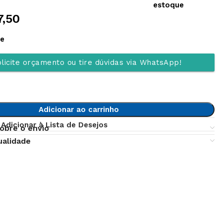
estoque
7,50
ue
licite orçamento ou tire dúvidas via WhatsApp!
Adicionar ao carrinho
Adicionar à Lista de Desejos
obre o envio
ualidade