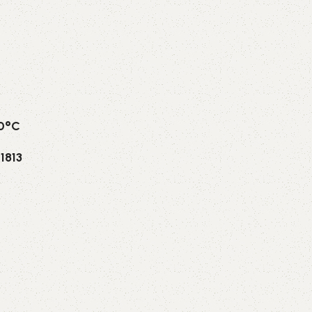
70°C
1813