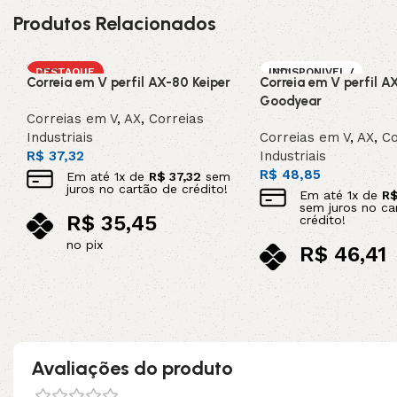
Produtos Relacionados
DESTAQUE
INDISPONIVEL /
Correia em V perfil AX-80 Keiper
Correia em V perfil A
SOB ENCOMEN
DA
Goodyear
Correias em V
,
AX
,
Correias
Industriais
Correias em V
,
AX
,
Co
R$
37,32
Industriais
R$
48,85
Em até
1
x de
R$
37,32
sem
juros no cartão de crédito!
Em até
1
x de
R
sem juros no ca
R$
35,45
crédito!
no pix
R$
46,41
Adicionar ao carrinho
no pix
Leia mais
Avaliações do produto