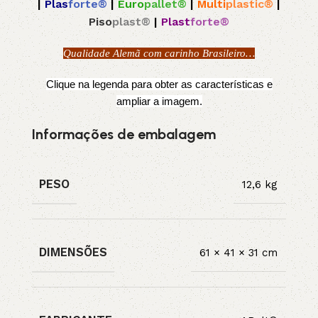
|
Plas
forte®
|
Euro
pallet®
|
Multi
plastic®
|
Piso
plast®
|
Plast
forte®
Qualidade Alemã com carinho Brasileiro…
Clique na legenda para obter as características e
ampliar a imagem.
Informações de embalagem
PESO
12,6 kg
DIMENSÕES
61 × 41 × 31 cm