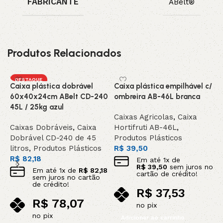
FABRICANTE
ABelt®
Produtos Relacionados
DESTAQUE
Caixa plástica dobrável
Caixa plástica empilhável c/
C
60x40x24cm ABelt CD-240
ombreira AB-46L branca
o
45L / 25kg azul
Caixas Agricolas
,
Caixa
C
Caixas Dobráveis
,
Caixa
Hortifruti AB-46L
,
H
Dobrável CD-240 de 45
Produtos Plásticos
P
litros
,
Produtos Plásticos
R$
39,50
P
R$
82,18
R
Em até
1
x de
R$
39,50
sem juros no
Em até
1
x de
R$
82,18
cartão de crédito!
sem juros no cartão
de crédito!
R$
37,53
R$
78,07
no pix
no pix
Adicionar ao carrinho