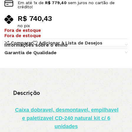
Em até
1
x de
R$
779,40
sem juros no cartão de
crédito!
R$
740,43
no pix
Fora de estoque
Fora de estoque
Comparar
Adicionar à Lista de Desejos
Informações sobre o envio
Garantia de Qualidade
Descrição
Caixa dobravel, desmontavel, empilhavel
e paletizavel CD-240 natural kit c/ 6
unidades