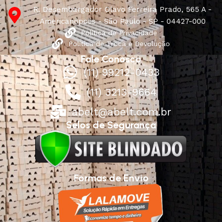
R. Desembargador Olavo Ferreira Prado, 565 A -
Americanópolis - São Paulo - SP - 04427-000
Política de Privacidade
Política de Troca e Devolução
Fale Conosco
(11) 99212-0433
(11) 3213-9664
abelt@abelt.com.br
Selos de Segurança
Formas de Envio