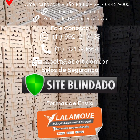
Americanópolis - São Paulo - SP - 04427-000
Política de Privacidade
Política de Troca e Devolução
Fale Conosco
(11) 99212-0433
(11) 3213-9664
abelt@abelt.com.br
Selos de Segurança
Formas de Envio