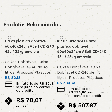
Produtos Relacionados
Caixa plástica dobrável
Kit 06 Unidades Caixa
K
60x40x24cm ABelt CD-240
plástica dobrável
p
45L / 25kg amarela
60x40x24cm ABelt CD-240
6
45L / 25kg amarela
4
Caixas Dobráveis
,
Caixa
Dobrável CD-240 de 45
Caixas Dobráveis
,
Caixa
C
litros
,
Produtos Plásticos
Dobrável CD-240 de 45
D
R$
82,18
litros
,
Produtos Plásticos
l
R$
534,60
R
Em até
1
x de
R$
82,18
sem juros no cartão
Em até
1
x de
de crédito!
R$
534,60
sem juros
no cartão de crédito!
R$
78,07
R$
507,87
no pix
no pix