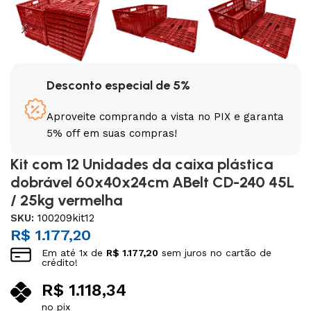
Desconto especial de 5%
Aproveite comprando a vista no PIX e garanta
5% off em suas compras!
Kit com 12 Unidades da caixa plástica
dobrável 60x40x24cm ABelt CD-240 45L
/ 25kg vermelha
SKU:
100209kit12
R$
1.177,20
Em até
1
x de
R$
1.177,20
sem juros no cartão de
crédito!
R$
1.118,34
no pix