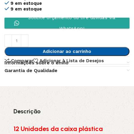
9 em estoque
9 em estoque
Solicite orçamento ou tire dúvidas via
WhatsApp!
Adicionar ao carrinho
Comparar
Adicionar à Lista de Desejos
Informações sobre o envio
Garantia de Qualidade
Descrição
12 Unidades da caixa plástica