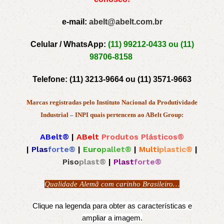
e-mail:
abelt@abelt.com.br
Celular / WhatsApp:
(11) 99212-0433 ou
(11)
98706-8158
Telefone:
(11) 3213-9664 ou
(11) 3571-9663
Marcas registradas pelo Instituto Nacional da Produtividade
Industrial – INPI quais pertencem ao ABelt Group:
ABelt®
|
ABelt
Produtos Plásticos®
|
Plas
forte®
|
Euro
pallet®
|
Multi
plastic®
|
Piso
plast®
|
Plast
forte®
Qualidade Alemã com carinho Brasileiro…
Clique na legenda para obter as características e
ampliar a imagem.