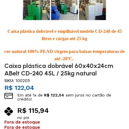
Caixa plástica dobrável e empilhável modelo CD-240 de 45
litros e
cargas até 25 kg
cor natural 100% PEAD virgem para baixas temperaturas de
até -20ºC.
Caixa plástica dobrável 60x40x24cm
ABelt CD-240 45L / 25kg natural
SKU:
100205
R$
122,04
Em até
1
x de
R$
122,04
sem juros no cartão de
crédito!
R$
115,94
no pix
Fora de estoque
Fora de estoque