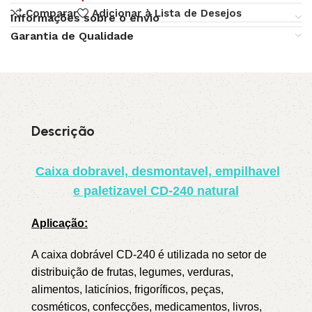
Comparar
Adicionar à Lista de Desejos
Informações sobre o envio
Garantia de Qualidade
Descrição
Caixa dobravel, desmontavel, empilhavel
e paletizavel CD-240 natural
Aplicação:
A caixa dobrável CD-240 é utilizada no setor de
distribuição de frutas, legumes, verduras,
alimentos, laticínios, frigoríficos, peças,
cosméticos, confecções, medicamentos, livros,