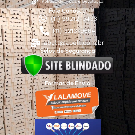
Política de Troca e Devolução
Fale Conosco
(11) 99212-0433
(11) 3213-9664
abelt@abelt.com.br
Selos de Segurança
Formas de Envio