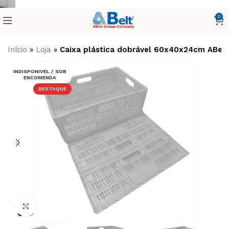
0
Início
»
Loja
»
Caixa plástica dobrável 60x40x24cm ABelt
INDISPONIVEL / SOB
ENCOMENDA
DESTAQUE
Clique para ampliar