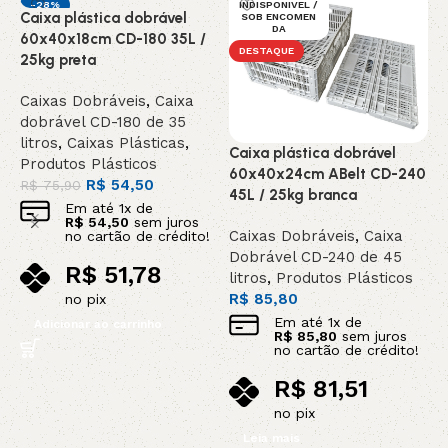
-28%
INDISPONIVEL /
Caixa plástica dobrável
C
SOB ENCOMEN
DESTAQUE
DA
60x40x18cm CD-180 35L /
6
DESTAQUE
25kg preta
4
Caixas Dobráveis
,
Caixa
C
dobrável CD-180 de 35
D
litros
,
Caixas Plásticas
,
l
Caixa plástica dobrável
Produtos Plásticos
R
60x40x24cm ABelt CD-240
R$
54,50
R$
75,90
45L / 25kg branca
Em até
1
x de
R$
54,50
sem juros
Caixas Dobráveis
,
Caixa
no cartão de crédito!
Dobrável CD-240 de 45
R$
51,78
litros
,
Produtos Plásticos
R$
85,80
no pix
Em até
1
x de
Adicionar ao carrinho
R$
85,80
sem juros
no cartão de crédito!
R$
81,51
no pix
Leia mais