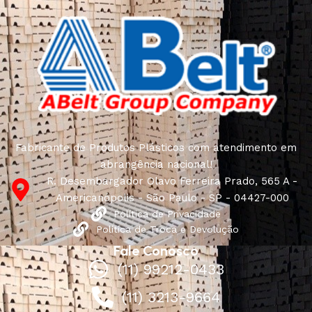
Fabricante de Produtos Plásticos com atendimento em
abrangência nacional!
R. Desembargador Olavo Ferreira Prado, 565 A -
Americanópolis - São Paulo - SP - 04427-000
Política de Privacidade
Política de Troca e Devolução
Fale Conosco
(11) 99212-0433
(11) 3213-9664