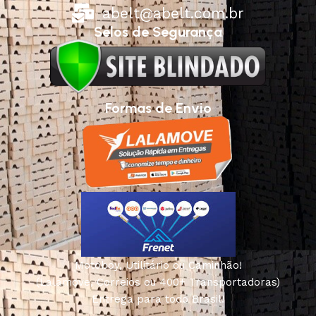
abelt@abelt.com.br
Selos de Segurança
Formas de Envio
Motoboy, Utilitário ou Caminhão!
(Lalamove, Correios ou 400+ Transportadoras)
Entrega para todo Brasil!