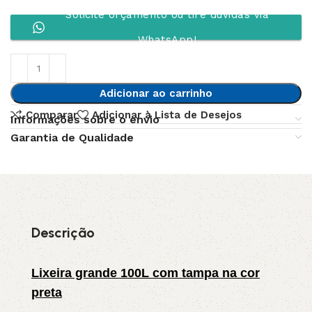
Solicite orçamento ou tire dúvidas via
WhatsApp!
Adicionar ao carrinho
Comparar
Adicionar à Lista de Desejos
Informações sobre o envio
Garantia de Qualidade
Descrição
Lixeira grande 100L com tampa na cor
preta