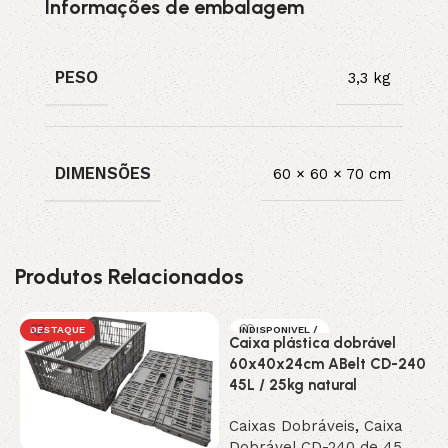
Informações de embalagem
PESO
3,3 kg
DIMENSÕES
60 × 60 × 70 cm
Produtos Relacionados
DESTAQUE
INDISPONIVEL /
Caixa plástica dobrável
SOB ENCOMEN
DA
60x40x24cm ABelt CD-240
DESTAQUE
45L / 25kg natural
Caixas Dobráveis
,
Caixa
Dobrável CD-240 de 45