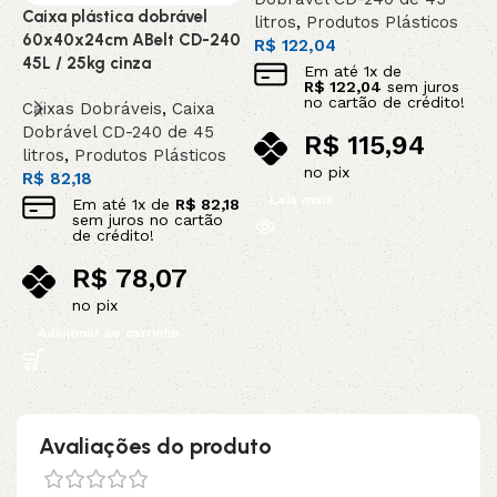
Caixa plástica dobrável
litros
,
Produtos Plásticos
C
60x40x24cm ABelt CD-240
R$
122,04
6
45L / 25kg cinza
Em até
1
x de
4
R$
122,04
sem juros
no cartão de crédito!
Caixas Dobráveis
,
Caixa
C
Dobrável CD-240 de 45
R$
115,94
D
litros
,
Produtos Plásticos
l
no pix
R$
82,18
R
Leia mais
Em até
1
x de
R$
82,18
sem juros no cartão
de crédito!
R$
78,07
no pix
Adicionar ao carrinho
Avaliações do produto