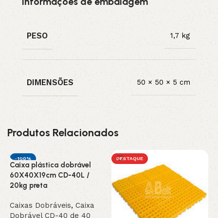
Informações de embalagem
PESO
1,7 kg
DIMENSÕES
50 × 50 × 5 cm
Produtos Relacionados
-100%
DESTAQUE
Caixa plástica dobrável
INDISPONIVEL /
60X40X19cm CD-40L /
SOB ENCOMEN
DA
20kg preta
Caixas Dobráveis
,
Caixa
Dobrável CD-40 de 40