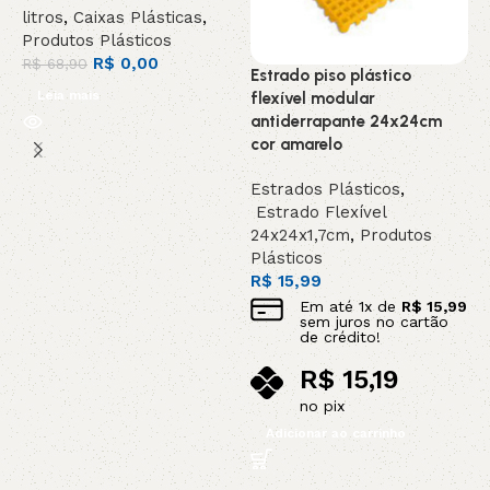
E
litros
,
Caixas Plásticas
,
f
Produtos Plásticos
a
R$
0,00
R$
68,90
Estrado piso plástico
c
Leia mais
flexível modular
antiderrapante 24x24cm
E
cor amarelo
E
2
Estrados Plásticos
,
P
Estrado Flexível
R
24x24x1,7cm
,
Produtos
Plásticos
R$
15,99
Em até
1
x de
R$
15,99
sem juros no cartão
de crédito!
R$
15,19
no pix
Adicionar ao carrinho