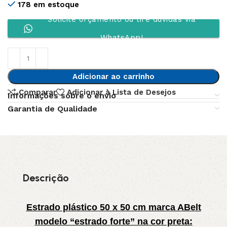
178 em estoque
Solicite orçamento ou tire dúvidas via
WhatsApp!
Adicionar ao carrinho
Comparar
Adicionar à Lista de Desejos
Informações sobre o envio
Garantia de Qualidade
Descrição
Estrado plástico 50 x 50 cm marca ABelt
modelo “estrado forte” na cor preta: