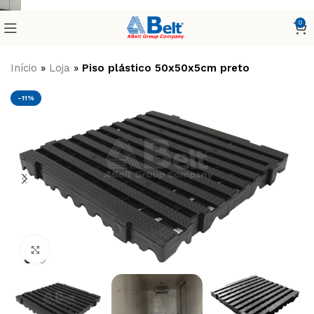
0
Início
»
Loja
»
Piso plástico 50x50x5cm preto
-11%
Clique para ampliar