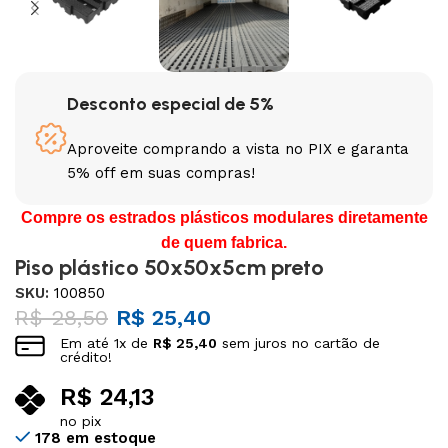
Desconto especial de 5%
Aproveite comprando a vista no PIX e garanta
5% off em suas compras!
Compre os estrados plásticos modulares diretamente
de quem fabrica.
Piso plástico 50x50x5cm preto
SKU:
100850
R$
28,50
R$
25,40
Em até
1
x de
R$
25,40
sem juros no cartão de
crédito!
R$
24,13
no pix
178 em estoque