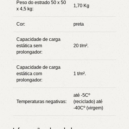
Peso do estrado 50 x 50
1,70 Kg
x 4,5 kg:
Cor:
preta
Capacidade de carga
estática sem
20 t/m².
prolongador:
Capacidade de carga
estática com
1 t/m².
prolongador:
até -5Cº
Temperaturas negativas:
(reciclado) até
-40Cº (virgem)