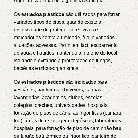
Agência Nacional de Vigilância Sanitária.
Os
estrados plásticos
são utilizados para forrar
variados tipos de pisos, quando existe a
necessidade de proteger seres vivos e
mercadorias contra a umidade, frio, e variadas
situações adversas. Permitem fácil escoamento
de água e líquidos mantendo a higiene do local,
isolando e evitando a proliferação de fungos,
bactérias e micro-organismos.
Os
estrados plásticos
são indicados para
vestiários, banheiros, chuveiros, saunas,
lavanderias, academias, clubes, escolas,
colégios, creches, universidades, hospitais,
forração de pisos de câmaras frigoríficas (câmara
fria), áreas de estocagem, depósitos, laboratórios,
hospitais, para forração de piso de caminhão baú
ou furgão baú térmico ou frigorífico, canteiro de