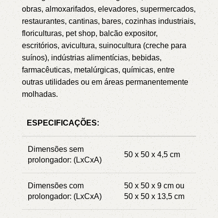
obras, almoxarifados, elevadores, supermercados,
restaurantes, cantinas, bares, cozinhas industriais,
floriculturas, pet shop, balcão expositor,
escritórios, avicultura, suinocultura (creche para
suínos), indústrias alimentícias, bebidas,
farmacêuticas, metalúrgicas, químicas, entre
outras utilidades ou em áreas permanentemente
molhadas.
ESPECIFICAÇÕES:
Dimensões sem
50 x 50 x 4,5 cm
prolongador: (LxCxA)
Dimensões com
50 x 50 x 9 cm ou
prolongador: (LxCxA)
50 x 50 x 13,5 cm