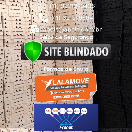
(11) 99212-0433
(11) 3213-9664
abelt@abelt.com.br
Selos de Segurança
Formas de Envio