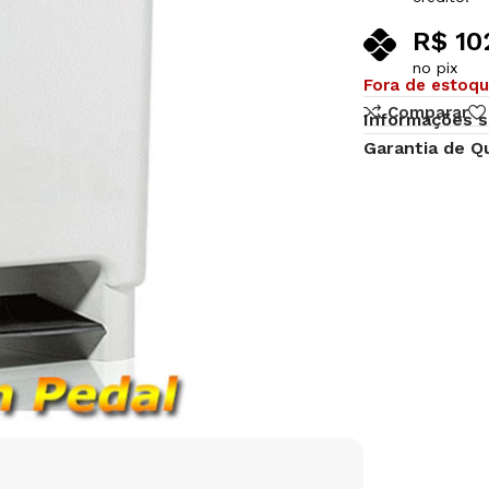
R$
102
no pix
Fora de estoq
Comparar
Informações s
Garantia de Q