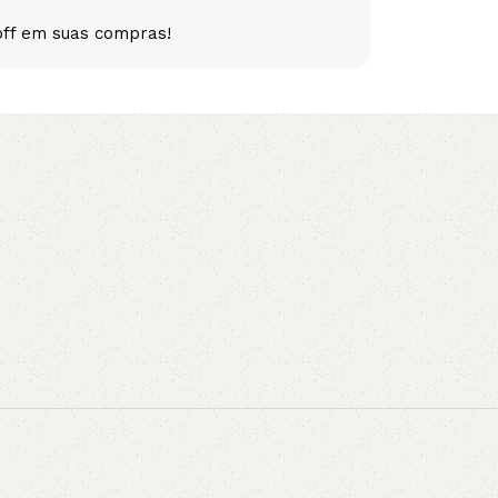
off em suas compras!
5V
5VX
AA
B
BX
C
PJ
PJ
PK
SPB
SPC
SP
XPZ
ZX