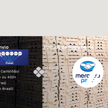
nvio
Formas de Pagamento
u Caminhão!
s ou 400+
ras)
 Brasil!