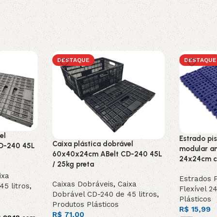
DESTAQUE
DESTAQUE
el
Estrado pis
Caixa plástica dobrável
D-240 45L
modular an
60x40x24cm ABelt CD-240 45L
24x24cm co
/ 25kg preta
ixa
Estrados P
Caixas Dobráveis
,
Caixa
5 litros
,
Flexível 2
Dobrável CD-240 de 45 litros
,
Plásticos
Produtos Plásticos
R$
15,99
R$
71,00