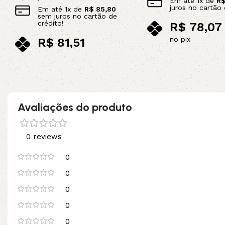
Em até
1
x de
R
juros no cartão 
Em até
1
x de
R$
85,80
sem juros no cartão de
crédito!
R$
78,07
no pix
R$
81,51
Adicionar ao carrinho
no pix
Leia mais
Avaliações do produto
0 reviews
0
0
0
0
0