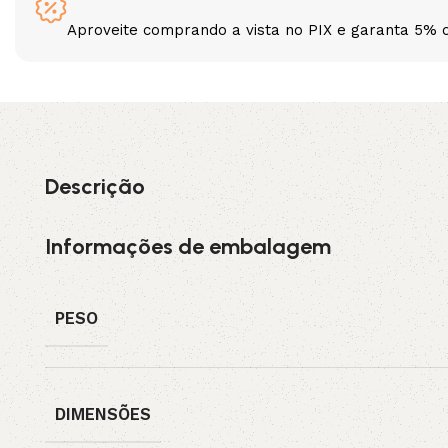
Aproveite comprando a vista no PIX e garanta 5% 
3L
3VX
A
AX
CX
D
Descrição
PL
SPA
Informações de embalagem
XPA
XPB
PESO
DIMENSÕES