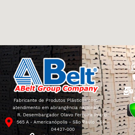
Fabricante de Produtos Plásticos com
atendimento em abrangência nacional!
R. Desembargador Olavo Ferreira Prado,
565 A - Americanópolis - São Paulo - SP -
04427-000