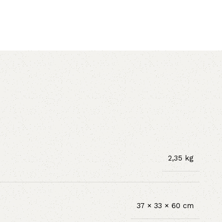
AVX
CC
PK
Z
TB
2,35 kg
37 × 33 × 60 cm