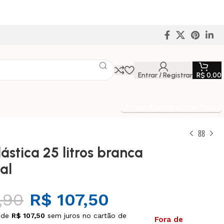
Entrar / Registrar
R$
0,00
Entrega Expressa p/ todo Brasil!
lástica 25 litros branca
al
,90
R$
107,50
 de
R$
107,50
sem juros no cartão de
Fora de