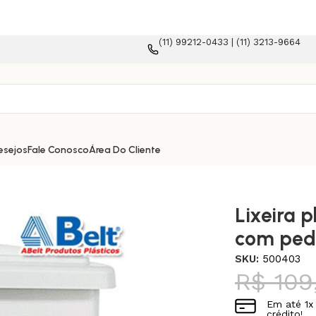
(11) 99212-0433 | (11) 3213-9664
rce!
esejos
Fale Conosco
Área Do Cliente
Lixeira p
com ped
SKU:
500403
R$
109
Em até
1
x
crédito!