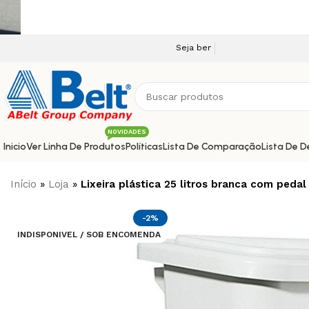
Seja bem vindo a nossa plataforma e-comme
NOVIDADES
Inicio
Ver Linha De Produtos
Políticas
Lista De Comparação
Lista De D
Início
»
Loja
»
Lixeira plástica 25 litros branca com pedal
-2%
INDISPONIVEL / SOB ENCOMENDA