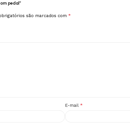
 com pedal”
*
brigatórios são marcados com
*
E-mail