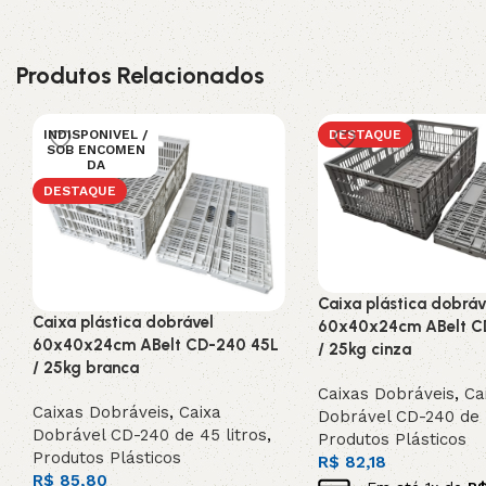
Produtos Relacionados
INDISPONIVEL /
DESTAQUE
SOB ENCOMEN
DA
DESTAQUE
Caixa plástica dobráv
Caixa plástica dobrável
60x40x24cm ABelt C
60x40x24cm ABelt CD-240 45L
/ 25kg cinza
/ 25kg branca
Caixas Dobráveis
,
Ca
Caixas Dobráveis
,
Caixa
Dobrável CD-240 de 4
Dobrável CD-240 de 45 litros
,
Produtos Plásticos
Produtos Plásticos
R$
82,18
R$
85,80