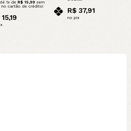
até
1
x de
R$
15,99
sem
s no cartão de crédito!
R$
37,91
15,19
no pix
ix
Adicionar ao carrinho
ao carrinho