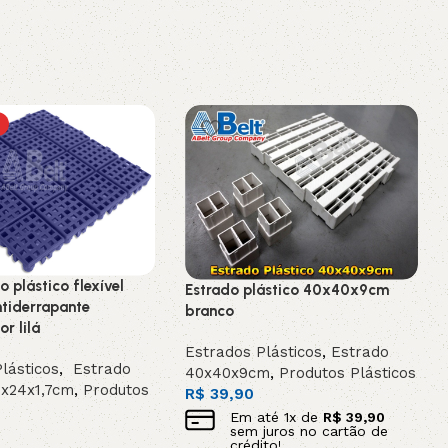
o plástico flexível
Estrado plástico 40x40x9cm
tiderrapante
branco
r lilá
Estrados Plásticos
,
Estrado
lásticos
,
Estrado
40x40x9cm
,
Produtos Plásticos
4x24x1,7cm
,
Produtos
R$
39,90
Em até
1
x de
R$
39,90
sem juros no cartão de
crédito!