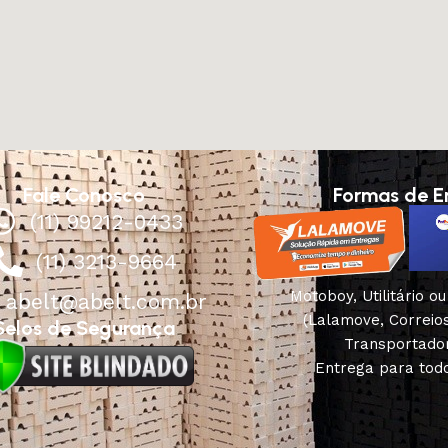
Fale Conosco
Formas de E
(11) 99212-0433
(11) 3213-9664
Motoboy, Utilitário o
abelt@abelt.com.br
(Lalamove, Correio
Selos de Segurança
Transportado
Entrega para todo