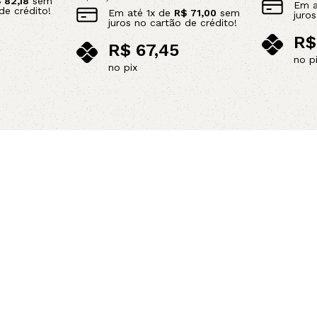
$
82,18
sem
Em 
de crédito!
Em até
1
x de
R$
71,00
sem
juro
juros no cartão de crédito!
R$
R$
67,45
no p
no pix
Adicionar 
Adicionar ao carrinho