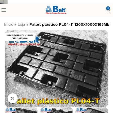
0
Início
»
Loja
»
Pallet plástico PL04-T 1200X1000X165MM 
INDISPONIVEL / SOB
ENCOMENDA
Clique para ampliar