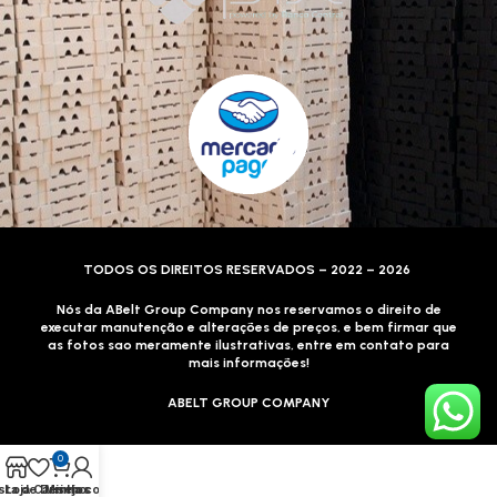
TODOS OS DIREITOS RESERVADOS – 2022 – 2026
Nós da ABelt Group Company nos reservamos o direito de
executar manutenção e alterações de preços, e bem firmar que
as fotos sao meramente ilustrativas, entre em contato para
mais informações!
ABELT GROUP COMPANY
0
sta de Desejos
Loja
Carrinho
Minha conta