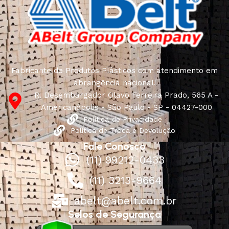
Fabricante de Produtos Plásticos com atendimento em
abrangência nacional!
R. Desembargador Olavo Ferreira Prado, 565 A -
Americanópolis - São Paulo - SP - 04427-000
Política de Privacidade
Política de Troca e Devolução
Fale Conosco
(11) 99212-0433
(11) 3213-9664
abelt@abelt.com.br
Selos de Segurança