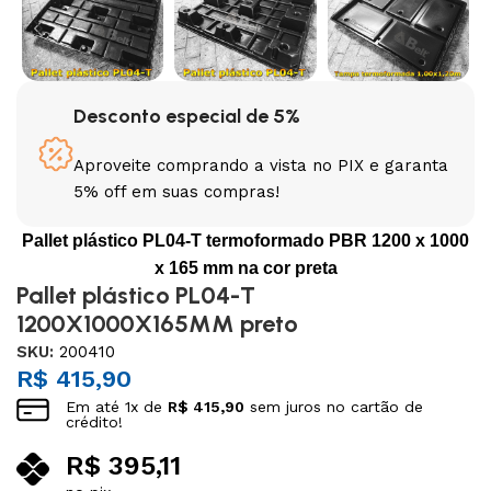
Desconto especial de 5%
Aproveite comprando a vista no PIX e garanta
5% off em suas compras!
Pallet plástico PL04-T termoformado PBR 1200 x 1000
x 165 mm na cor preta
Pallet plástico PL04-T
1200X1000X165MM preto
SKU:
200410
R$
415,90
Em até
1
x de
R$
415,90
sem juros no cartão de
crédito!
R$
395,11