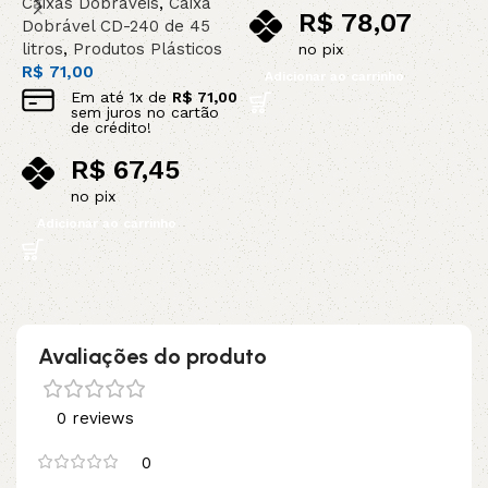
Caixas Dobráveis
,
Caixa
R$
78,07
E
Dobrável CD-240 de 45
E
litros
,
Produtos Plásticos
no pix
2
R$
71,00
Adicionar ao carrinho
P
Em até
1
x de
R$
71,00
R
sem juros no cartão
de crédito!
R$
67,45
no pix
Adicionar ao carrinho
Avaliações do produto
0 reviews
0