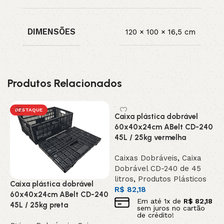
DIMENSÕES
120 × 100 × 16,5 cm
Produtos Relacionados
DESTAQUE
Caixa plástica dobrável
60x40x24cm ABelt CD-240
45L / 25kg vermelha
Caixas Dobráveis
,
Caixa
Dobrável CD-240 de 45
litros
,
Produtos Plásticos
E
Caixa plástica dobrável
R$
82,18
f
60x40x24cm ABelt CD-240
Em até
1
x de
R$
82,18
a
45L / 25kg preta
sem juros no cartão
c
de crédito!