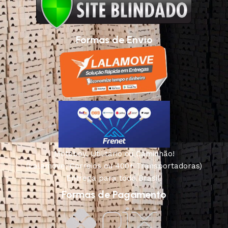
Formas de Envio
Motoboy, Utilitário ou Caminhão!
(Lalamove, Correios ou 400+ Transportadoras)
Entrega para todo Brasil!
Formas de Pagamento