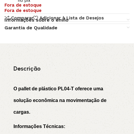
no pix
Fora de estoque
Fora de estoque
Comparar
Adicionar à Lista de Desejos
Informações sobre o envio
Garantia de Qualidade
Descrição
O pallet de plástico PL04-T oferece uma
solução econômica na movimentação de
cargas.
Informações Técnicas: