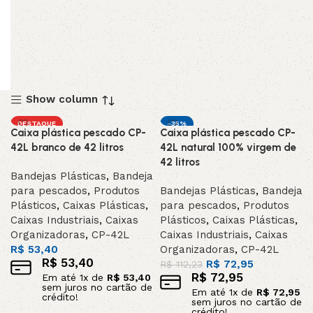
Show column
DESTAQUE
-35%
Caixa plástica pescado CP-
Caixa plástica pescado CP-
DESTAQUE
42L branco de 42 litros
42L natural 100% virgem de
42 litros
Bandejas Plásticas
,
Bandeja
para pescados
,
Produtos
Bandejas Plásticas
,
Bandeja
Plásticos
,
Caixas Plásticas
,
para pescados
,
Produtos
Caixas Industriais
,
Caixas
Plásticos
,
Caixas Plásticas
,
Organizadoras
,
CP-42L
Caixas Industriais
,
Caixas
R$
53,40
Organizadoras
,
CP-42L
R$
53,40
R$
72,95
R$
112,23
R$
72,95
Em até
1
x de
R$
53,40
sem juros no cartão de
Em até
1
x de
R$
72,95
crédito!
sem juros no cartão de
crédito!