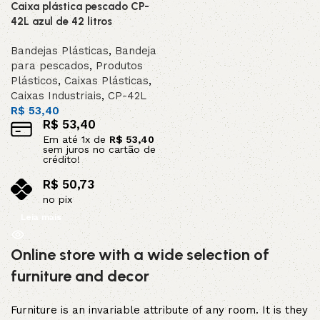
Caixa plástica pescado CP-
SOB ENCOMEND
A
42L azul de 42 litros
DESTAQUE
Bandejas Plásticas
,
Bandeja
para pescados
,
Produtos
Plásticos
,
Caixas Plásticas
,
Caixas Industriais
,
CP-42L
R$
53,40
R$
53,40
Em até
1
x de
R$
53,40
sem juros no cartão de
crédito!
R$
50,73
no pix
Leia mais
Online store with a wide selection of
furniture and decor
Furniture is an invariable attribute of any room. It is they