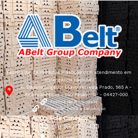
best models from modern craftsmen who managed to
ingeniously combine elegance, quality and practicality in
each product unit. Our assortment includes products
from proven companies. Who for many years of
continuous joint work did not give reason to doubt their
reliability and honesty. All of them guarantee the high
quality of their products, excellent operational
characteristics, attractive appearance of the products, a
long period of use of the furniture, as well as safety.
Fabricante de Produtos Plásticos com atendimento em
abrangência nacional!
R. Desembargador Olavo Ferreira Prado, 565 A -
Americanópolis - São Paulo - SP - 04427-000
Política de Privacidade
Política de Troca e Devolução
Fale Conosco
(11) 99212-0433