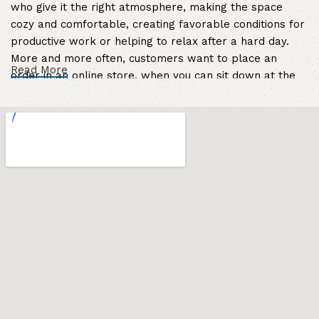
who give it the right atmosphere, making the space
cozy and comfortable, creating favorable conditions for
productive work or helping to relax after a hard day.
More and more often, customers want to place an
Read More
order in an online store, when you can sit down at the
computer in your free time, arrange the furniture in the
photo and calmly buy the furniture you like. The online
store has a large catalog of furniture: both home and
office furniture are available.
Furniture production is a modern form of
art
Furniture manufacturers, as well as manufacturers of
other home goods, are full of amazing offers: we often
come across both standard mass-produced products
and unique creations - furniture from professional
craftsmen, which will be appreciated by true
connoisseurs of beauty. We have selected for you the