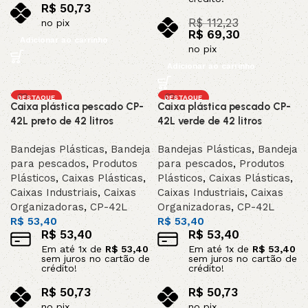
R$
50,73
R$
112,23
no pix
R$
69,30
Adicionar ao carrinho
no pix
Adicionar ao carrinho
DESTAQUE
DESTAQUE
Caixa plástica pescado CP-
Caixa plástica pescado CP-
42L preto de 42 litros
42L verde de 42 litros
Bandejas Plásticas
,
Bandeja
Bandejas Plásticas
,
Bandeja
para pescados
,
Produtos
para pescados
,
Produtos
Plásticos
,
Caixas Plásticas
,
Plásticos
,
Caixas Plásticas
,
Caixas Industriais
,
Caixas
Caixas Industriais
,
Caixas
Organizadoras
,
CP-42L
Organizadoras
,
CP-42L
R$
53,40
R$
53,40
R$
53,40
R$
53,40
Em até
1
x de
R$
53,40
Em até
1
x de
R$
53,40
sem juros no cartão de
sem juros no cartão de
crédito!
crédito!
R$
50,73
R$
50,73
no pix
no pix