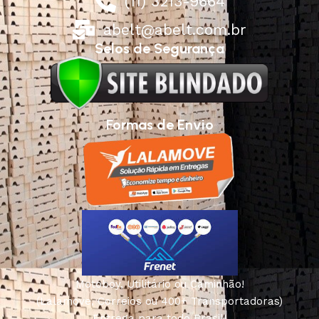
(11) 3213-9664
abelt@abelt.com.br
Selos de Segurança
Formas de Envio
Motoboy, Utilitário ou Caminhão!
(Lalamove, Correios ou 400+ Transportadoras)
Entrega para todo Brasil!