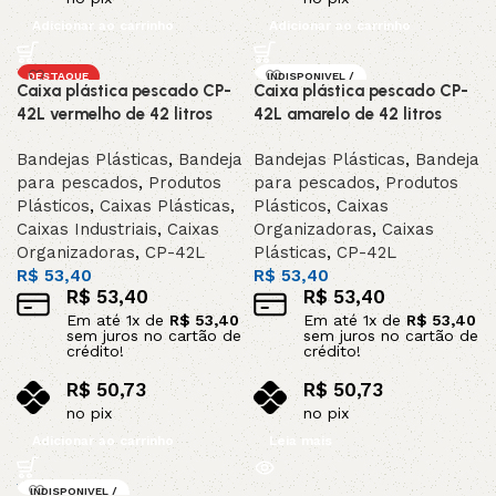
Adicionar ao carrinho
Adicionar ao carrinho
DESTAQUE
INDISPONIVEL /
Caixa plástica pescado CP-
Caixa plástica pescado CP-
SOB ENCOMEND
A
42L vermelho de 42 litros
42L amarelo de 42 litros
DESTAQUE
Bandejas Plásticas
,
Bandeja
Bandejas Plásticas
,
Bandeja
para pescados
,
Produtos
para pescados
,
Produtos
Plásticos
,
Caixas Plásticas
,
Plásticos
,
Caixas
Caixas Industriais
,
Caixas
Organizadoras
,
Caixas
Organizadoras
,
CP-42L
Plásticas
,
CP-42L
R$
53,40
R$
53,40
R$
53,40
R$
53,40
Em até
1
x de
R$
53,40
Em até
1
x de
R$
53,40
sem juros no cartão de
sem juros no cartão de
crédito!
crédito!
R$
50,73
R$
50,73
no pix
no pix
Adicionar ao carrinho
Leia mais
INDISPONIVEL /