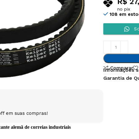
R$
27
no pix
108 em est
So
Comparar
Informações s
Garantia de Q
off em suas compras!
te alemã de correias industriais