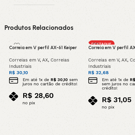
Produtos Relacionados
DESTAQUE
Correia em V perfil AX-61 Keiper
Correia em V perfil A
Correias em V
,
AX
,
Correias
Correias em V
,
AX
,
Co
Industriais
Industriais
R$
30,10
R$
32,68
Em até
1
x de
R$
30,10
sem
Em até
1
x de
R
juros no cartão de crédito!
sem juros no ca
crédito!
R$
28,60
R$
31,05
no pix
no pix
Adicionar ao carrinho
Adicionar ao carrinho