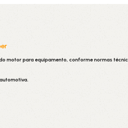
5V
5VX
AA
B
BX
C
PJ
PJ
PK
per
 do motor para equipamento, conforme normas técnic
SPB
SPC
SP
XPZ
ZX
 automotiva.