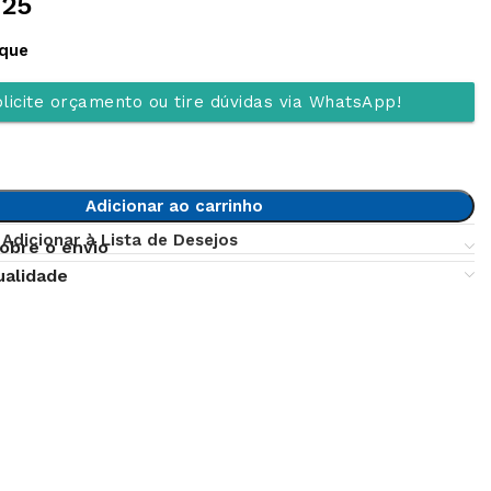
,25
oque
licite orçamento ou tire dúvidas via WhatsApp!
Adicionar ao carrinho
Adicionar à Lista de Desejos
obre o envio
ualidade