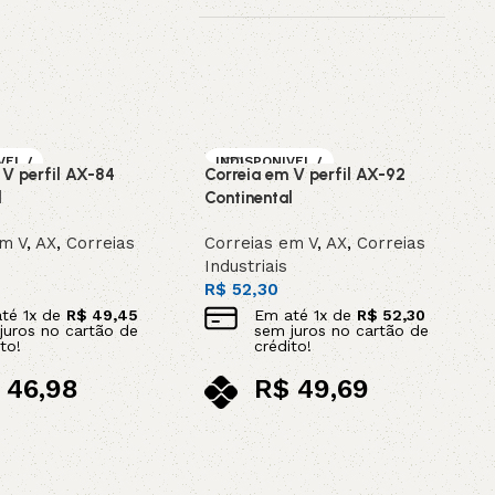
VEL /
INDISPONIVEL /
 V perfil AX-84
Correia em V perfil AX-92
OMEN
SOB ENCOMEN
DA
l
Continental
em V
,
AX
,
Correias
Correias em V
,
AX
,
Correias
Industriais
R$
52,30
até
1
x de
R$
49,45
Em até
1
x de
R$
52,30
juros no cartão de
sem juros no cartão de
to!
crédito!
46,98
R$
49,69
ix
no pix
Leia mais