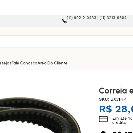
(11) 99212-0433 | (11) 3213-9664
 e-commerce!
esejos
Fale Conosco
Área Do Cliente
Correia 
SKU:
BX31KP
R$
28,
Em até
1
x
crédito!