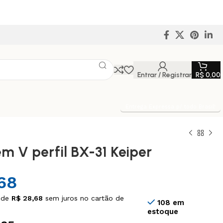
Entrar / Registrar
R$
0,00
Entrega Expressa p/ todo Brasil!
em V perfil BX-31 Keiper
68
 de
R$
28,68
sem juros no cartão de
108 em
estoque