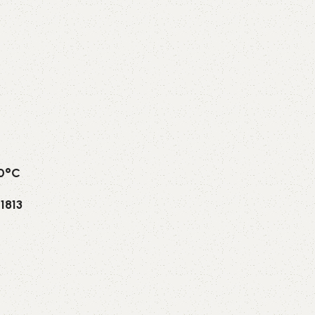
70°C
1813