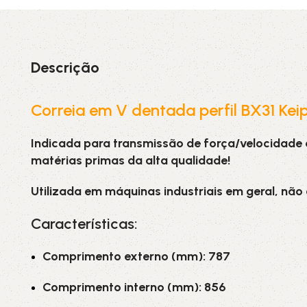
3L
3VX
A
AX
Descrição
CX
D
Correia em V dentada perfil BX31 Kei
Indicada para transmissão de força/velocidade
PL
SPA
matérias primas da alta qualidade!
XPA
XPB
Utilizada em máquinas industriais em geral, não
Características:
Comprimento externo (mm): 787
Comprimento interno (mm): 856