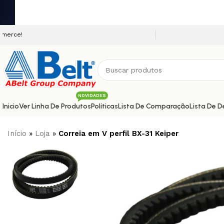
Seja bem vindo a nossa plataforma
NOVIDADES
Inicio
Ver Linha De Produtos
Políticas
Lista De Comparação
Lista De D
Início
»
Loja
»
Correia em V perfil BX-31 Keiper