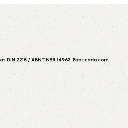
AVX
CC
PK
as DIN 2215 / ABNT NBR 14963. Fabricada com
Z
TB