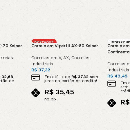
DESTAQUE
INDISPONI
X-70 Keiper
Correia em V perfil AX-80 Keiper
Correia em
SOB ENC
DA
Continenta
rreias
Correias em V
,
AX
,
Correias
Industriais
Correias 
R$
37,32
Industriais
R$
49,45
$
32,68
Em até
1
x de
R$
37,32
sem
rtão de
juros no cartão de crédito!
Em 
sem 
R$
35,45
crédi
no pix
R$
Adicionar ao carrinho
no p
Leia mais