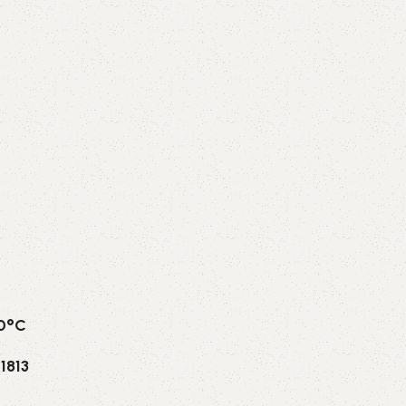
70°C
1813