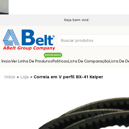
Seja bem vindo a nossa plataforma e-commerce!
NOVIDADES
Inicio
Ver Linha De Produtos
Políticas
Lista De Comparação
Lista De D
Início
»
Loja
»
Correia em V perfil BX-41 Keiper