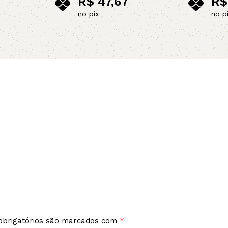
R$
47,67
R$
no pix
no p
Adicionar ao carrinho
Adicionar 
*
brigatórios são marcados com