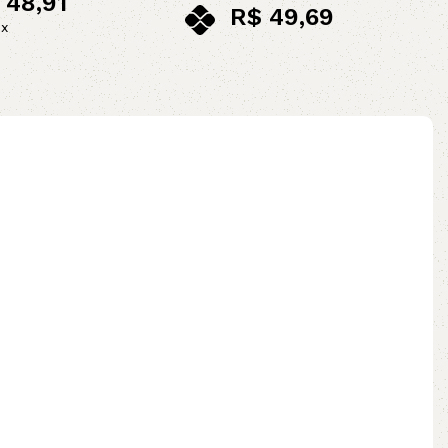
48,91
R$
49,69
ix
no pix
ao carrinho
Leia mais