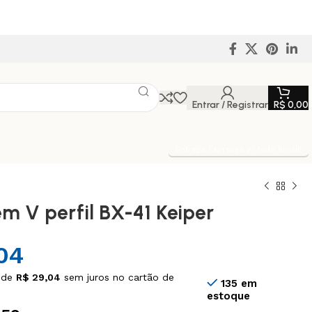
Entrar / Registrar
R$
0,00
Entrega Expressa p/ todo Brasil!
em V perfil BX-41 Keiper
04
 de
R$
29,04
sem juros no cartão de
135 em
estoque