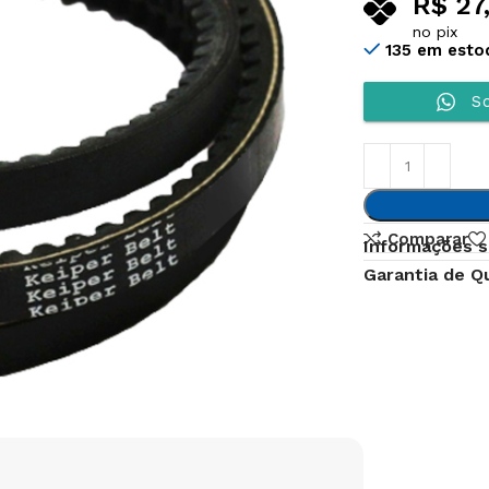
R$
27
no pix
135 em esto
So
Comparar
Informações s
Garantia de Q