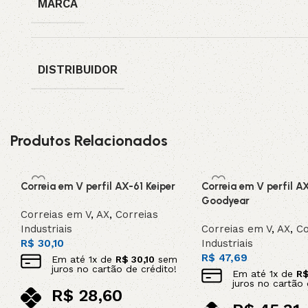
MARCA
DISTRIBUIDOR
Produtos Relacionados
Correia em V perfil AX-61 Keiper
Correia em V perfil A
Goodyear
Correias em V
,
AX
,
Correias
Industriais
Correias em V
,
AX
,
Co
R$
30,10
Industriais
R$
47,69
Em até
1
x de
R$
30,10
sem
juros no cartão de crédito!
Em até
1
x de
R
juros no cartão 
R$
28,60