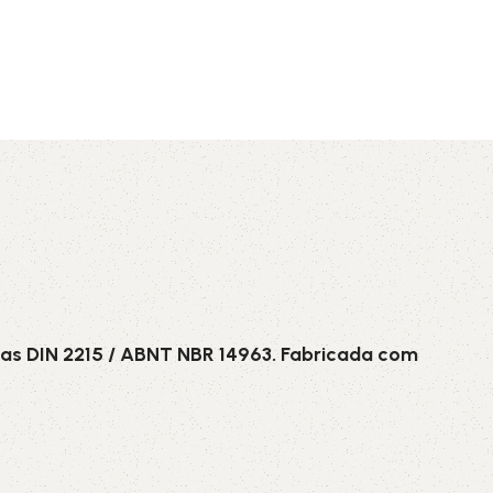
AVX
CC
PK
Z
TB
as DIN 2215 / ABNT NBR 14963. Fabricada com