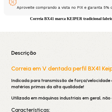
Aproveite comprando a vista no PIX e garanta 5% 
3L
3VX
Correia BX41 marca KEIPER tradicional fabrican
A
AX
CX
D
Descrição
PL
SPA
XPA
XPB
Correia em V dentada perfil BX41 Kei
Indicada para transmissão de força/velocidade
matérias primas da alta qualidade!
Utilizada em máquinas industriais em geral, não
Características: