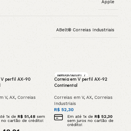
Apple
ABelt® Correias Industriais
INDISPONIVEL /
 V perfil AX-90
Correia em V perfil AX-92
SOB ENCOMEN
DA
l
Continental
em V
,
AX
,
Correias
Correias em V
,
AX
,
Correias
Industriais
R$
52,30
até
1
x de
R$
51,48
sem
Em até
1
x de
R$
52,30
s no cartão de crédito!
sem juros no cartão de
crédito!