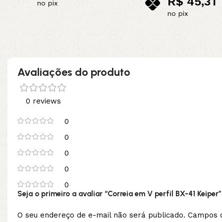
R$
45,31
no pix
no pix
Adicionar ao carrinho
Adicionar ao carrinho
Avaliações do produto
0 reviews
0
0
0
0
0
Seja o primeiro a avaliar “Correia em V perfil BX-41 Keiper”
O seu endereço de e-mail não será publicado.
Campos o