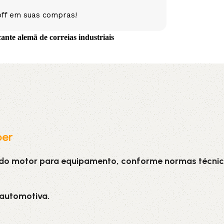
off em suas compras!
5V
5VX
AA
te alemã de correias industriais
B
BX
C
PJ
PJ
PK
SPB
SPC
SP
XPZ
ZX
per
 do motor para equipamento, conforme normas técnic
 automotiva.