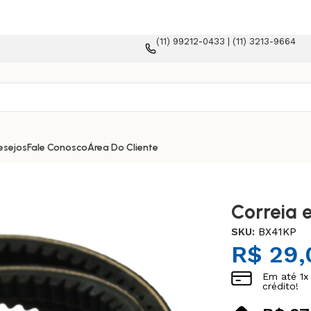
(11) 99212-0433 | (11) 3213-9664
esejos
Fale Conosco
Área Do Cliente
Correia 
SKU:
BX41KP
R$
29,
Em até
1
x
crédito!