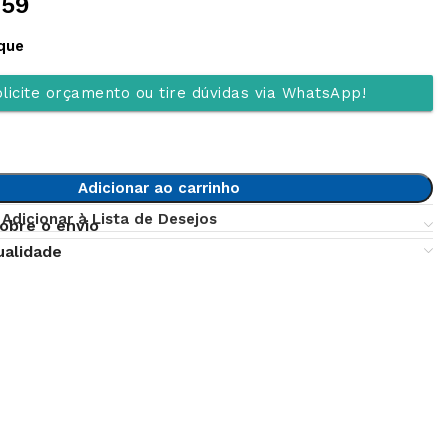
,59
que
licite orçamento ou tire dúvidas via WhatsApp!
Adicionar ao carrinho
Adicionar à Lista de Desejos
obre o envio
ualidade