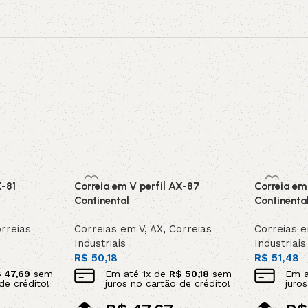
X-81
Correia em V perfil AX-87
Correia em
Continental
Continenta
rreias
Correias em V
,
AX
,
Correias
Correias 
Industriais
Industriais
R$
50,18
R$
51,48
$
47,69
sem
Em até
1
x de
R$
50,18
sem
Em 
de crédito!
juros no cartão de crédito!
juro