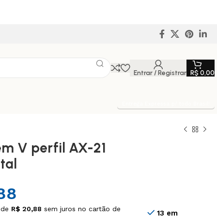
Entrar / Registrar
R$
0,00
Entrega Expressa p/ todo Brasil!
em V perfil AX-21
tal
88
 de
R$
20,88
sem juros no cartão de
13 em