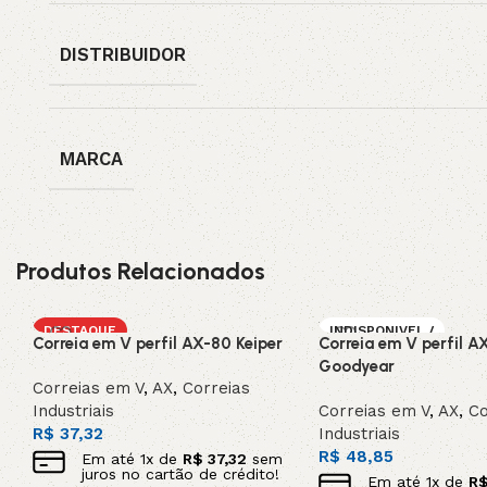
DISTRIBUIDOR
MARCA
Produtos Relacionados
DESTAQUE
INDISPONIVEL /
Correia em V perfil AX-80 Keiper
Correia em V perfil A
SOB ENCOMEN
DA
Goodyear
Correias em V
,
AX
,
Correias
Industriais
Correias em V
,
AX
,
Co
R$
37,32
Industriais
R$
48,85
Em até
1
x de
R$
37,32
sem
juros no cartão de crédito!
Em até
1
x de
R