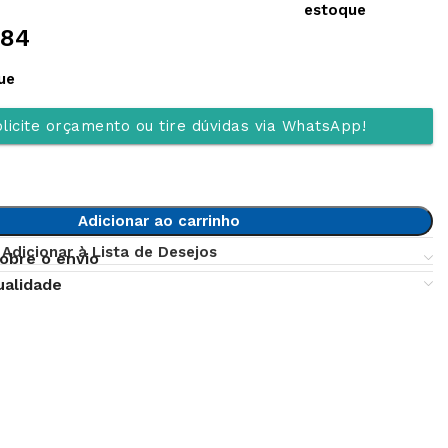
estoque
,84
ue
licite orçamento ou tire dúvidas via WhatsApp!
Adicionar ao carrinho
Adicionar à Lista de Desejos
obre o envio
ualidade