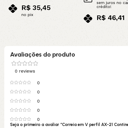
sem juros no ca
R$
35,45
crédito!
no pix
R$
46,41
Adicionar ao carrinho
no pix
Leia mais
Avaliações do produto
0 reviews
0
0
0
0
0
Seja o primeiro a avaliar “Correia em V perfil AX-21 Contin