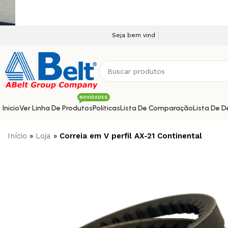
Seja bem vindo a nossa plataforma e-commerce!
NOVIDADES
Inicio
Ver Linha De Produtos
Políticas
Lista De Comparação
Lista De D
Início
»
Loja
»
Correia em V perfil AX-21 Continental