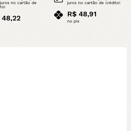
juros no cartão de
juros no cartão de crédito!
to!
R$
48,91
48,22
no pix
ix
Adicionar ao carrinho
ao carrinho