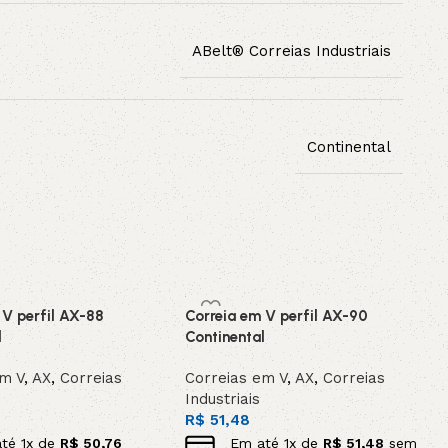
ABelt® Correias Industriais
Continental
 V perfil AX-88
Correia em V perfil AX-90
l
Continental
em V
,
AX
,
Correias
Correias em V
,
AX
,
Correias
Industriais
R$
51,48
até
1
x de
R$
50,76
Em até
1
x de
R$
51,48
sem