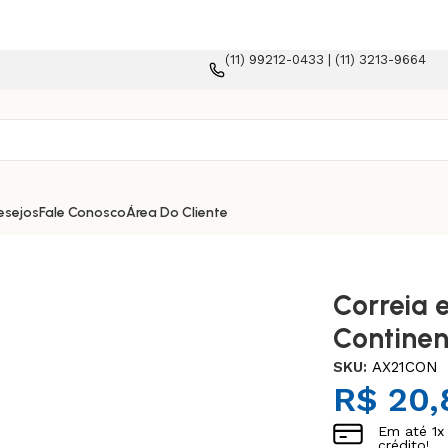
(11) 99212-0433 | (11) 3213-9664
esejos
Fale Conosco
Área Do Cliente
Correia 
Continen
SKU:
AX21CON
R$
20,
Em até
1
x
crédito!