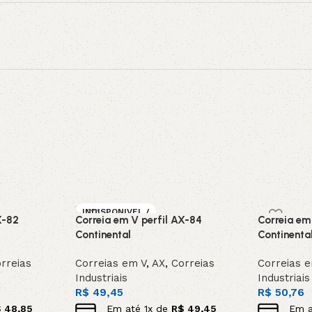
INDISPONIVEL /
X-82
Correia em V perfil AX-84
Correia em
SOB ENCOMEN
DA
Continental
Continenta
rreias
Correias em V
,
AX
,
Correias
Correias 
Industriais
Industriais
R$
49,45
R$
50,76
$
48,85
Em até
1
x de
R$
49,45
Em 