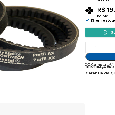
R$
19
no pix
13 em estoq
So
Comparar
Informações s
Garantia de Q