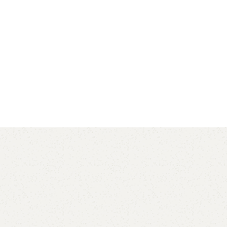
AVX
CC
PK
Z
TB
.