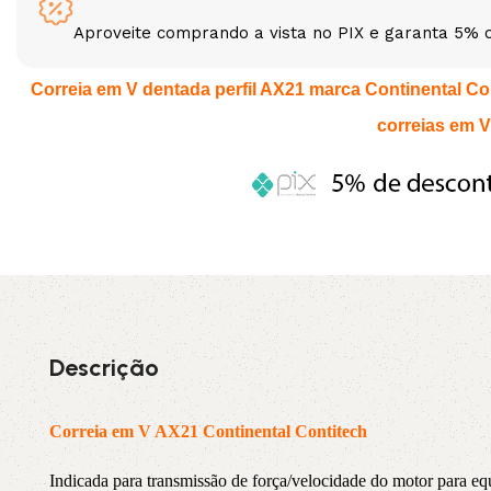
Aproveite comprando a vista no PIX e garanta 5% 
3L
3VX
Correia em V dentada perfil AX21 marca Continental Cont
A
AX
correias em V
CX
D
PL
SPA
XPA
XPB
Descrição
Correia em V AX21 Continental Contitech
Indicada para transmissão de força/velocidade do motor par