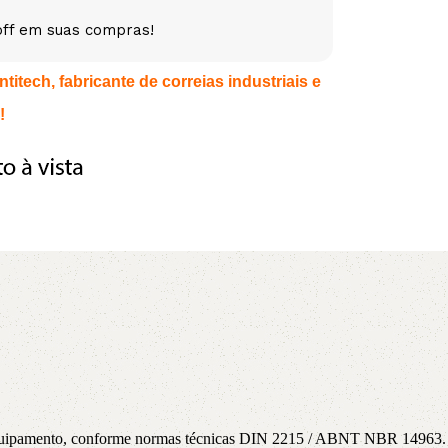
off em suas compras!
5V
5VX
AA
itech, fabricante de correias industriais e
B
BX
C
!
PJ
PJ
PK
SPB
SPC
SP
XPZ
ZX
a equipamento, conforme normas técnicas DIN 2215 / ABNT NBR 14963