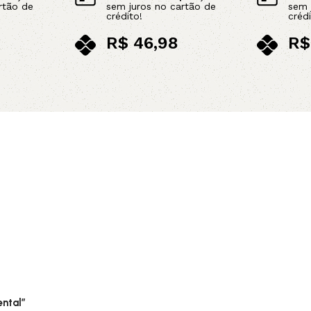
rtão de
sem juros no cartão de
sem 
crédito!
crédi
R$
46,98
R$
no pix
no p
Leia mais
Adicionar 
ental”