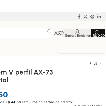
Entrar / Registrar
R$
0,00
Entrega Expressa p/ todo Brasil!
em V perfil AX-73
tal
50
 de
R$
44,50
sem juros no cartão de crédito!