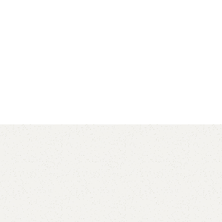
AVX
CC
PK
Z
TB
.