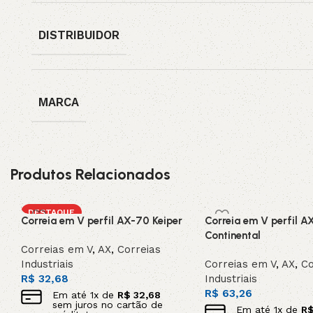
DISTRIBUIDOR
MARCA
Produtos Relacionados
DESTAQUE
Correia em V perfil AX-70 Keiper
Correia em V perfil A
Continental
Correias em V
,
AX
,
Correias
Industriais
Correias em V
,
AX
,
Co
R$
32,68
Industriais
R$
63,26
Em até
1
x de
R$
32,68
sem juros no cartão de
Em até
1
x de
R