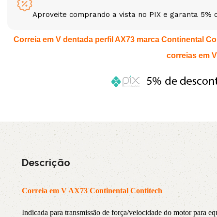
Aproveite comprando a vista no PIX e garanta 5% 
3L
3VX
Correia em V dentada perfil AX73 marca Continental Cont
A
AX
correias em V
CX
D
PL
SPA
XPA
XPB
Descrição
Correia em V AX73 Continental Contitech
Indicada para transmissão de força/velocidade do motor par