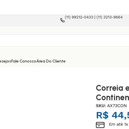
(11) 99212-0433 | (11) 3213-9664
 plataforma e-commerce!
esejos
Fale Conosco
Área Do Cliente
Correia 
Continen
SKU:
AX73CON
R$
44,
Em até
1
x