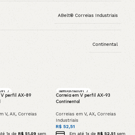
ABelt® Correias Industriais
Continental
VEL /
INDISPONIVEL /
 V perfil AX-89
Correia em V perfil AX-93
OMEN
SOB ENCOMEN
DA
l
Continental
em V
,
AX
,
Correias
Correias em V
,
AX
,
Correias
Industriais
R$
52,51
até
1
x de
R$
51,09
sem
Em até
1
x de
R$
52,51
sem