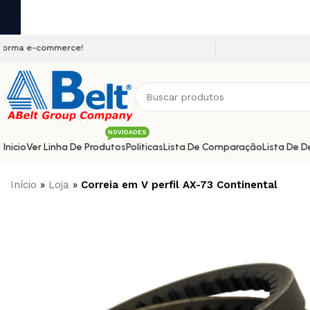
Seja bem vindo a nossa
NOVIDADES
Inicio
Ver Linha De Produtos
Políticas
Lista De Comparação
Lista De D
Início
»
Loja
»
Correia em V perfil AX-73 Continental