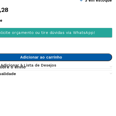
3 em estoque
,28
ue
licite orçamento ou tire dúvidas via WhatsApp!
Adicionar ao carrinho
Adicionar à Lista de Desejos
obre o envio
ualidade