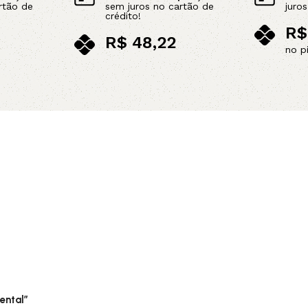
rtão de
sem juros no cartão de
juro
crédito!
R$
R$
48,22
no p
no pix
Leia mais
Adicionar ao carrinho
ental”