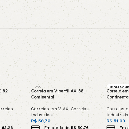
INDISPONI
X-82
Correia em V perfil AX-88
Correia em
SOB ENC
DA
Continental
Continenta
rreias
Correias em V
,
AX
,
Correias
Correias 
Industriais
Industriais
R$
50,76
R$
51,09
$
63,26
Em até
1
x de
R$
50,76
Em 