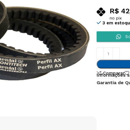
R$
42
no pix
3 em estoq
So
Comparar
Informações s
Garantia de Q