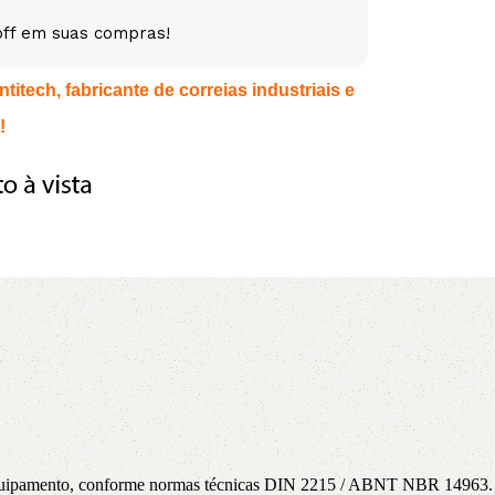
off em suas compras!
5V
5VX
AA
itech, fabricante de correias industriais e
B
BX
C
!
PJ
PJ
PK
SPB
SPC
SP
XPZ
ZX
a equipamento, conforme normas técnicas DIN 2215 / ABNT NBR 14963