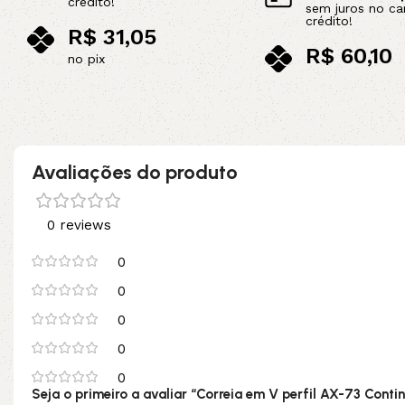
crédito!
sem juros no ca
crédito!
R$
31,05
R$
60,10
no pix
no pix
Adicionar ao carrinho
Adicionar ao carrinho
Avaliações do produto
0 reviews
0
0
0
0
0
Seja o primeiro a avaliar “Correia em V perfil AX-73 Contin