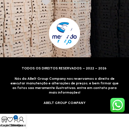
TODOS OS DIREITOS RESERVADOS – 2022 – 2026
Nós da ABelt Group Company nos reservamos o direito de
executar manutenção e alterações de preços, e bem firmar que
as fotos sao meramente ilustrativas, entre em contato para
mais informações!
ABELT GROUP COMPANY
0
sta de Desejos
Loja
Carrinho
Minha conta