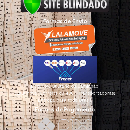
Formas de Envio
Motoboy, Utilitário ou Caminhão!
(Lalamove, Correios ou 400+ Transportadoras)
Entrega para todo Brasil!
Formas de Pagamento