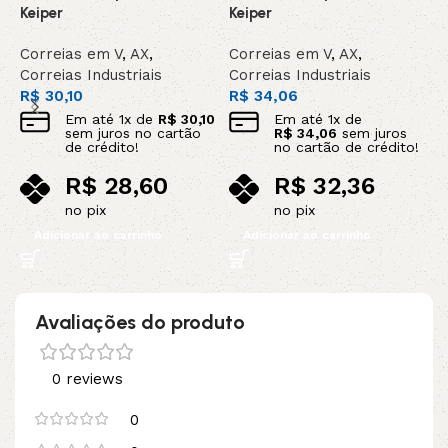
Keiper
Keiper
G
Correias em V
,
AX
,
Correias em V
,
AX
,
C
Correias Industriais
Correias Industriais
C
R$
30,10
R$
34,06
R
Em até
1
x de
R$
30,10
Em até
1
x de
sem juros no cartão
R$
34,06
sem juros
de crédito!
no cartão de crédito!
R$
28,60
R$
32,36
no pix
no pix
Adicionar ao carrinho
Adicionar ao carrinho
Avaliações do produto
0 reviews
0