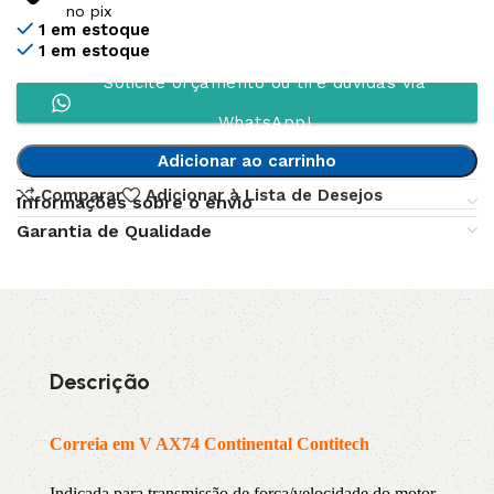
no pix
1 em estoque
1 em estoque
Solicite orçamento ou tire dúvidas via
WhatsApp!
Adicionar ao carrinho
Comparar
Adicionar à Lista de Desejos
Informações sobre o envio
Garantia de Qualidade
Descrição
Correia em V AX74 Continental Contitech
Indicada para transmissão de força/velocidade do motor