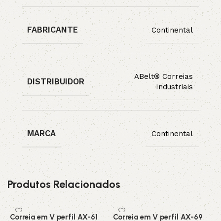
FABRICANTE
Continental
ABelt® Correias
DISTRIBUIDOR
Industriais
MARCA
Continental
Produtos Relacionados
Correia em V perfil AX-61
Correia em V perfil AX-69
C