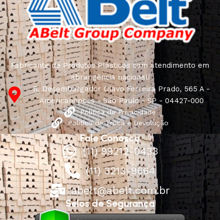
Fabricante de Produtos Plásticos com atendimento em
abrangência nacional!
R. Desembargador Olavo Ferreira Prado, 565 A -
Americanópolis - São Paulo - SP - 04427-000
Política de Privacidade
Política de Troca e Devolução
Fale Conosco
(11) 99212-0433
(11) 3213-9664
abelt@abelt.com.br
Selos de Segurança