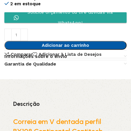
2 em estoque
Solicite orçamento ou tire dúvidas via
WhatsApp!
Adicionar ao carrinho
Comparar
Adicionar à Lista de Desejos
Informações sobre o envio
Garantia de Qualidade
Descrição
Correia em V dentada perfil