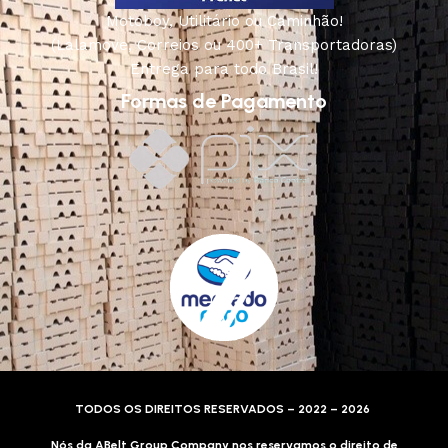
Motoboy, Utilitário ou Caminhão!
(Lalamove, Correios ou 400+ Transportadoras)
Entrega para todo Brasil!
Formas de Pagamento
TODOS OS DIREITOS RESERVADOS – 2022 – 2026
Nós da ABelt Group Company nos reservamos o direito de