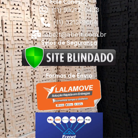
Fale Conosco
(11) 99212-0433
(11) 3213-9664
abelt@abelt.com.br
Selos de Segurança
Formas de Envio