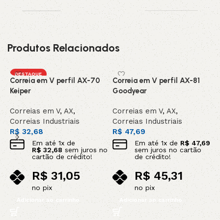
Produtos Relacionados
DESTAQUE
Correia em V perfil AX-70
Correia em V perfil AX-81
C
Keiper
Goodyear
C
Correias em V
,
AX
,
Correias em V
,
AX
,
C
Correias Industriais
Correias Industriais
C
R$
32,68
R$
47,69
R
Em até
1
x de
Em até
1
x de
R$
47,69
R$
32,68
sem juros no
sem juros no cartão
cartão de crédito!
de crédito!
R$
31,05
R$
45,31
no pix
no pix
Adicionar ao carrinho
Adicionar ao carrinho