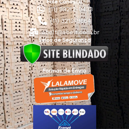
Fale Conosco
(11) 99212-0433
(11) 3213-9664
abelt@abelt.com.br
Selos de Segurança
Formas de Envio