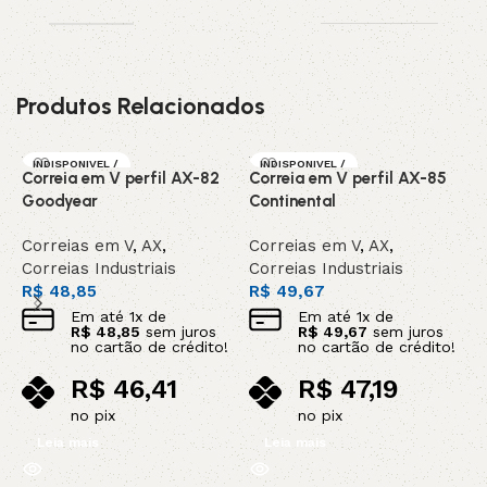
Produtos Relacionados
INDISPONIVEL /
INDISPONIVEL /
Correia em V perfil AX-82
Correia em V perfil AX-85
C
SOB ENCOMEN
SOB ENCOMEN
DA
DA
Goodyear
Continental
K
Correias em V
,
AX
,
Correias em V
,
AX
,
C
Correias Industriais
Correias Industriais
C
R$
48,85
R$
49,67
R
Em até
1
x de
Em até
1
x de
R$
48,85
sem juros
R$
49,67
sem juros
no cartão de crédito!
no cartão de crédito!
R$
46,41
R$
47,19
no pix
no pix
Leia mais
Leia mais