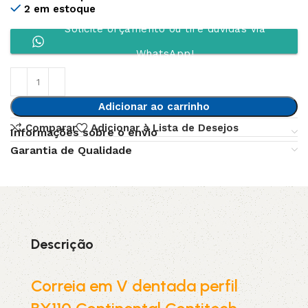
2 em estoque
Solicite orçamento ou tire dúvidas via
WhatsApp!
Adicionar ao carrinho
Comparar
Adicionar à Lista de Desejos
Informações sobre o envio
Garantia de Qualidade
Descrição
Correia em V dentada perfil