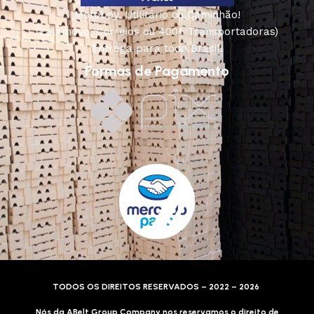
Motoboy, Utilitário ou Caminhão!
(Lalamove, Correios ou 400+ Transportadoras)
Entrega para todo Brasil!
Formas de Pagamento
TODOS OS DIREITOS RESERVADOS – 2022 – 2026
Nós da ABelt Group Company nos reservamos o direito de