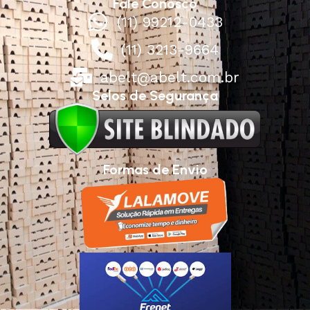
Fale Conosco
(11) 99212-0433
(11) 3213-9664
abelt@abelt.com.br
Selos de Segurança
Formas de Envio