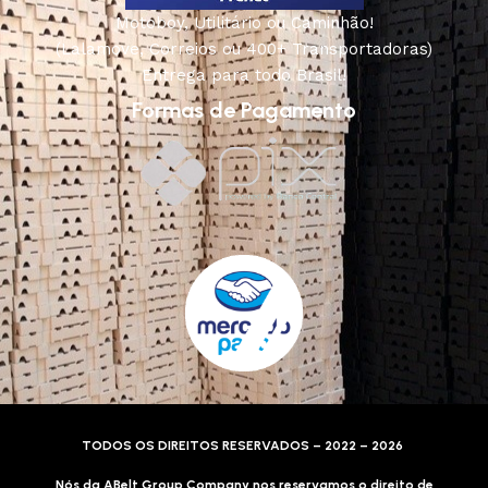
Motoboy, Utilitário ou Caminhão!
(Lalamove, Correios ou 400+ Transportadoras)
Entrega para todo Brasil!
Formas de Pagamento
TODOS OS DIREITOS RESERVADOS – 2022 – 2026
Nós da ABelt Group Company nos reservamos o direito de