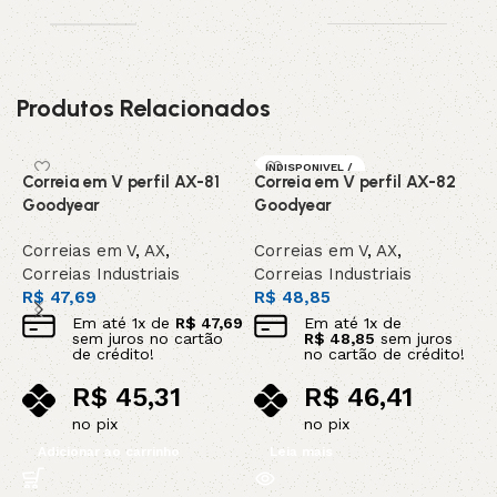
Produtos Relacionados
INDISPONIVEL /
Correia em V perfil AX-81
Correia em V perfil AX-82
C
SOB ENCOMEN
DA
Goodyear
Goodyear
C
Correias em V
,
AX
,
Correias em V
,
AX
,
C
Correias Industriais
Correias Industriais
C
R$
47,69
R$
48,85
R
Em até
1
x de
R$
47,69
Em até
1
x de
sem juros no cartão
R$
48,85
sem juros
de crédito!
no cartão de crédito!
R$
45,31
R$
46,41
no pix
no pix
Adicionar ao carrinho
Leia mais