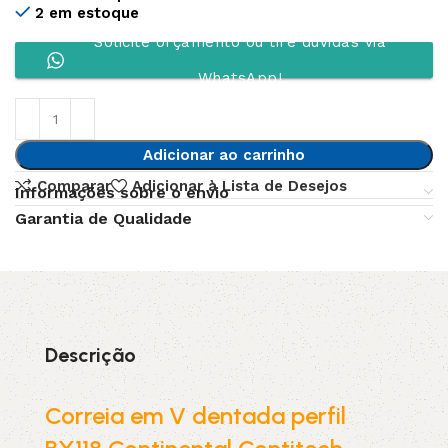
2 em estoque
Solicite orçamento ou tire dúvidas via
WhatsApp!
Adicionar ao carrinho
Comparar
Adicionar à Lista de Desejos
Informações sobre o envio
Garantia de Qualidade
Descrição
Correia em V dentada perfil