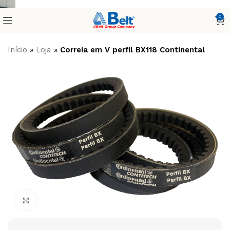
0
Início
»
Loja
»
Correia em V perfil BX118 Continental
Clique para ampliar