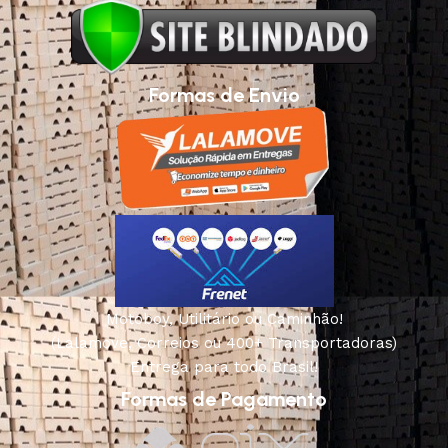
Formas de Envio
Motoboy, Utilitário ou Caminhão!
(Lalamove, Correios ou 400+ Transportadoras)
Entrega para todo Brasil!
Formas de Pagamento