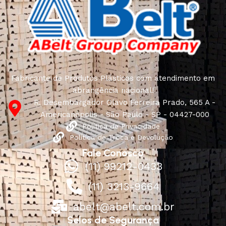
Fabricante de Produtos Plásticos com atendimento em
abrangência nacional!
R. Desembargador Olavo Ferreira Prado, 565 A -
Americanópolis - São Paulo - SP - 04427-000
Política de Privacidade
Política de Troca e Devolução
Fale Conosco
(11) 99212-0433
(11) 3213-9664
abelt@abelt.com.br
Selos de Segurança