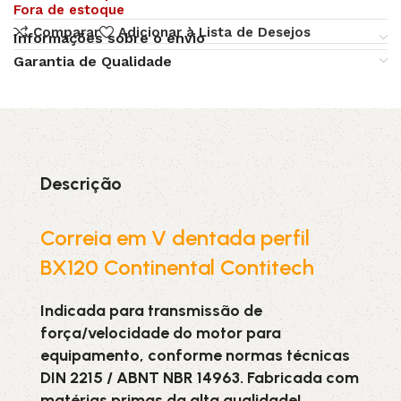
Fora de estoque
Comparar
Adicionar à Lista de Desejos
Informações sobre o envio
Garantia de Qualidade
Descrição
Correia em V dentada perfil
BX120 Continental Contitech
Indicada para transmissão de
força/velocidade do motor para
equipamento, conforme normas técnicas
DIN 2215 / ABNT NBR 14963. Fabricada com
matérias primas da alta qualidade!