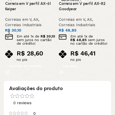
INDISPONIVEL /
Correia em V perfil AX-61
Correia em V perfil AX-82
C
SOB ENCOMEN
DA
Keiper
Goodyear
C
Correias em V
,
AX
,
Correias em V
,
AX
,
C
Correias Industriais
Correias Industriais
C
R$
30,10
R$
48,85
R
Em até
1
x de
R$
30,10
Em até
1
x de
sem juros no cartão
R$
48,85
sem juros
de crédito!
no cartão de crédito!
R$
28,60
R$
46,41
no pix
no pix
Adicionar ao carrinho
Leia mais
Avaliações do produto
0 reviews
0