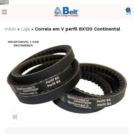
0
Início
»
Loja
»
Correia em V perfil BX120 Continental
INDISPONIVEL / SOB
ENCOMENDA
Clique para ampliar