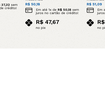
R$
50,18
R$
51,09
$
37,32
sem
de crédito!
Em até
1
x de
R$
50,18
sem
Em 
juros no cartão de crédito!
juro
R$
47,67
R$
no pix
no p
Adicionar ao carrinho
Leia mais