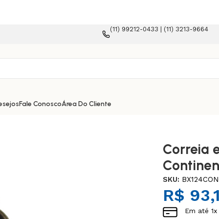
(11) 99212-0433 | (11) 3213-9664
rma e-commerce!
esejos
Fale Conosco
Área Do Cliente
Correia 
Continen
SKU:
BX124CO
R$
93,
Em até
1
x