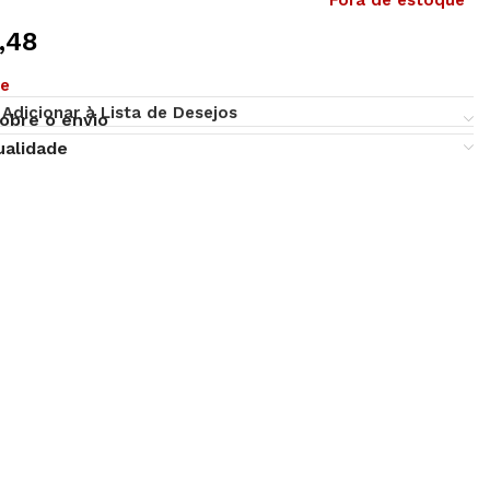
Fora de estoque
,48
ue
Adicionar à Lista de Desejos
obre o envio
ualidade