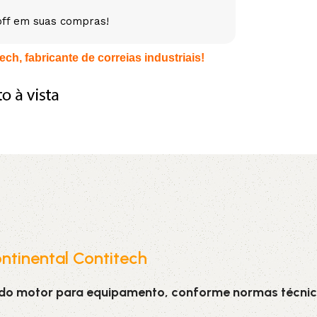
off em suas compras!
5V
5VX
AA
ch, fabricante de correias industriais!
B
BX
C
PJ
PJ
PK
SPB
SPC
SP
XPZ
ZX
ntinental Contitech
 do motor para equipamento, conforme normas técnic