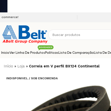
Seja bem vindo a nossa platafo
NOVIDADES
Inicio
Ver Linha De Produtos
Políticas
Lista De Comparação
Lista De D
Início
»
Loja
»
Correia em V perfil BX124 Continental
INDISPONIVEL / SOB ENCOMENDA