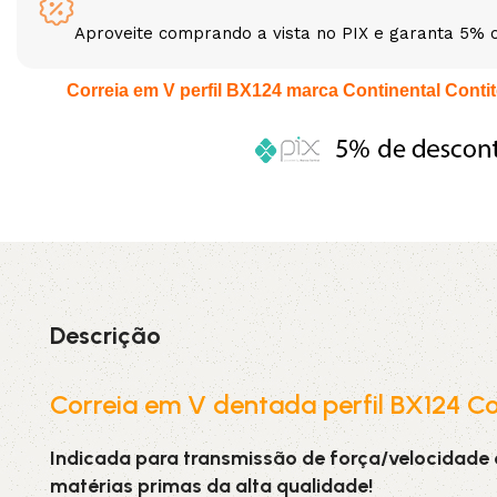
Aproveite comprando a vista no PIX e garanta 5% 
3L
3VX
Correia em V perfil BX124 marca Continental Contite
A
AX
CX
D
PL
SPA
XPA
XPB
Descrição
Correia em V dentada perfil BX124 Co
Indicada para transmissão de força/velocidade
matérias primas da alta qualidade!