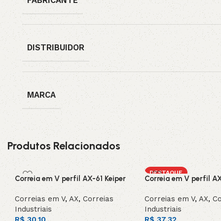
FABRICANTE
DISTRIBUIDOR
MARCA
Produtos Relacionados
DESTAQUE
Correia em V perfil AX-61 Keiper
Correia em V perfil A
Correias em V
,
AX
,
Correias
Correias em V
,
AX
,
Co
Industriais
Industriais
R$
30,10
R$
37,32