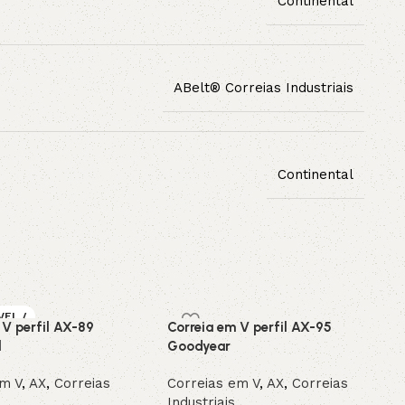
Continental
ABelt® Correias Industriais
Continental
VEL /
 V perfil AX-89
Correia em V perfil AX-95
OMEN
l
Goodyear
em V
,
AX
,
Correias
Correias em V
,
AX
,
Correias
Industriais