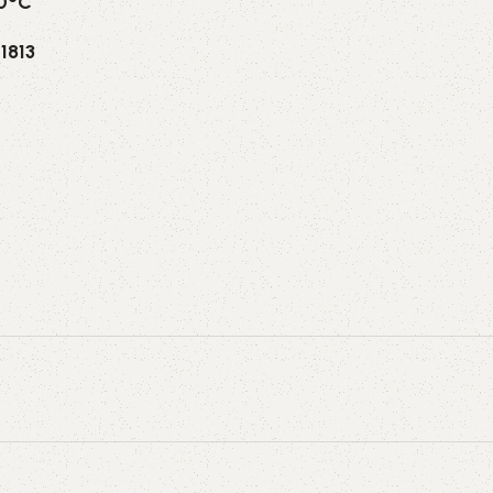
70°C
1813