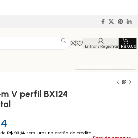
Entrar / Registrar
R$
0,00
Entrega Expressa p/ todo Brasil!
em V perfil BX124
tal
N
14
 de
R$
93,14
sem juros no cartão de crédito!