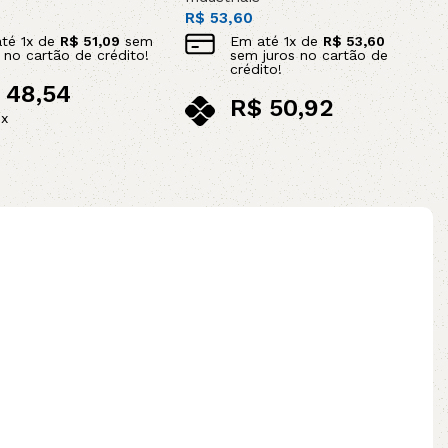
R$
53,60
até
1
x de
R$
51,09
sem
Em até
1
x de
R$
53,60
s no cartão de crédito!
sem juros no cartão de
crédito!
48,54
R$
50,92
ix
no pix
Adicionar ao carrinho