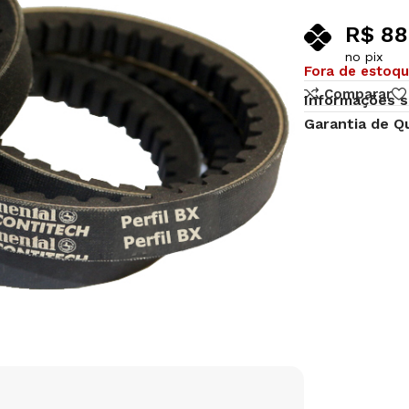
R$
88
no pix
Fora de estoq
Comparar
Informações s
Garantia de Q