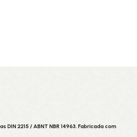
AVX
CC
PK
Z
TB
as DIN 2215 / ABNT NBR 14963. Fabricada com