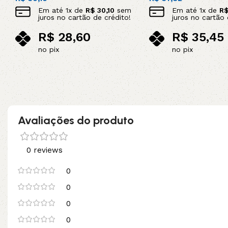
Em até
1
x de
R$
30,10
sem
Em até
1
x de
R
juros no cartão de crédito!
juros no cartão 
R$
28,60
R$
35,45
no pix
no pix
Adicionar ao carrinho
Adicionar ao carrinho
Avaliações do produto
0 reviews
0
0
0
0