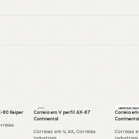
INDISPONI
X-80 Keiper
Correia em V perfil AX-87
Correia em
SOB ENC
DA
Continental
Continenta
rreias
Correias em V
,
AX
,
Correias
Correias 
Industriais
Industriais