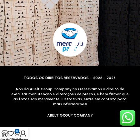
TODOS OS DIREITOS RESERVADOS – 2022 – 2026
Nós da ABelt Group Company nos reservamos o direito de
executar manutenção e alterações de preços, e bem firmar que
as fotos sao meramente ilustrativas, entre em contato para
mais informações!
ABELT GROUP COMPANY
0
sta de Desejos
Loja
Carrinho
Minha conta