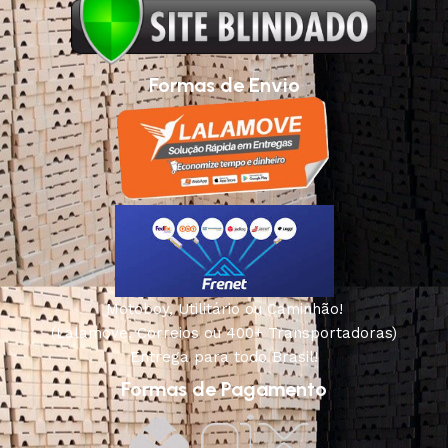
Formas de Envio
Motoboy, Utilitário ou Caminhão!
(Lalamove, Correios ou 400+ Transportadoras)
Entrega para todo Brasil!
Formas de Pagamento