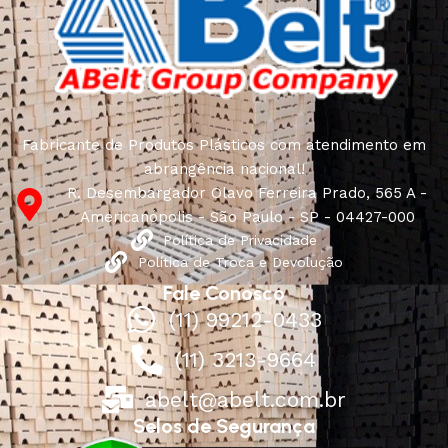
Fabricante de Produtos Plásticos com atendimento em
abrangência nacional!
R. Desembargador Olavo Ferreira Prado, 565 A -
Americanópolis - São Paulo - SP - 04427-000
Política de Privacidade
Política de Troca e Devolução
Fale Conosco
(11) 99212-0433
(11) 3213-9664
abelt@abelt.com.br
Selos de Segurança