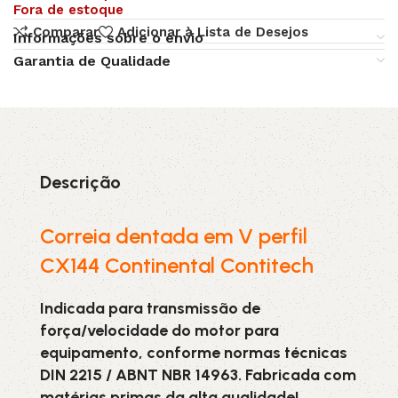
Fora de estoque
Comparar
Adicionar à Lista de Desejos
Informações sobre o envio
Garantia de Qualidade
Descrição
Correia dentada em V perfil
CX144 Continental Contitech
Indicada para transmissão de
força/velocidade do motor para
equipamento, conforme normas técnicas
DIN 2215 / ABNT NBR 14963. Fabricada com
matérias primas da alta qualidade!