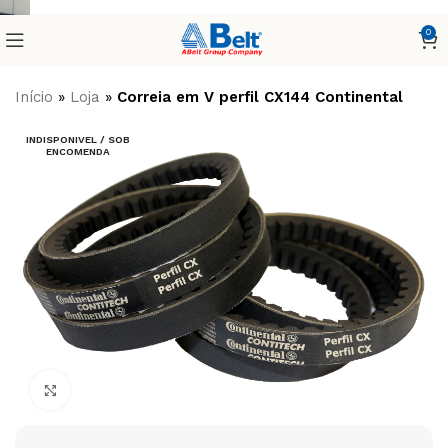
0
Início
»
Loja
»
Correia em V perfil CX144 Continental
INDISPONIVEL / SOB
ENCOMENDA
Clique para ampliar