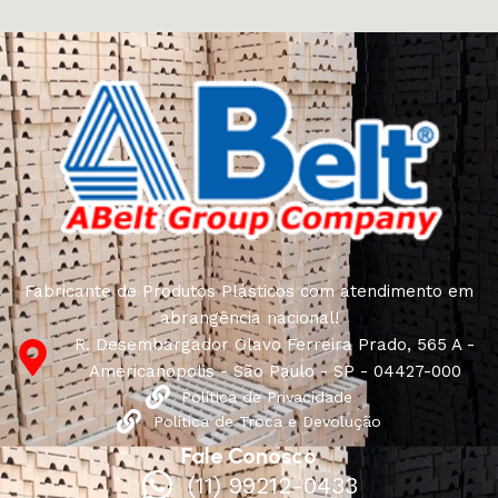
Fabricante de Produtos Plásticos com atendimento em
abrangência nacional!
R. Desembargador Olavo Ferreira Prado, 565 A -
Americanópolis - São Paulo - SP - 04427-000
Política de Privacidade
Política de Troca e Devolução
Fale Conosco
(11) 99212-0433