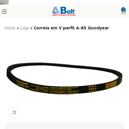
0
Início
»
Loja
»
Correia em V perfil A-85 Goodyear
Clique para ampliar