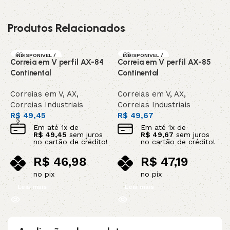
Produtos Relacionados
INDISPONIVEL /
INDISPONIVEL /
Correia em V perfil AX-84
Correia em V perfil AX-85
C
SOB ENCOMEN
SOB ENCOMEN
DA
DA
Continental
Continental
C
Correias em V
,
AX
,
Correias em V
,
AX
,
C
Correias Industriais
Correias Industriais
C
R$
49,45
R$
49,67
R
Em até
1
x de
Em até
1
x de
R$
49,45
sem juros
R$
49,67
sem juros
no cartão de crédito!
no cartão de crédito!
R$
46,98
R$
47,19
no pix
no pix
Leia mais
Leia mais