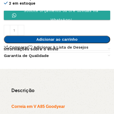
2 em estoque
Solicite orçamento ou tire dúvidas via
WhatsApp!
Adicionar ao carrinho
Comparar
Adicionar à Lista de Desejos
Informações sobre o envio
Garantia de Qualidade
Descrição
Correia em V A85 Goodyear