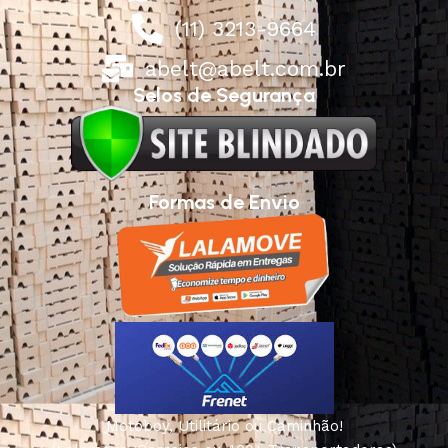
(11) 3213-9664
abelt@abelt.com.br
Selos de Segurança
Formas de Envio
Motoboy, Utilitário ou Caminhão!