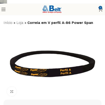
0
Início
»
Loja
»
Correia em V perfil A-86 Power Span
Clique para ampliar