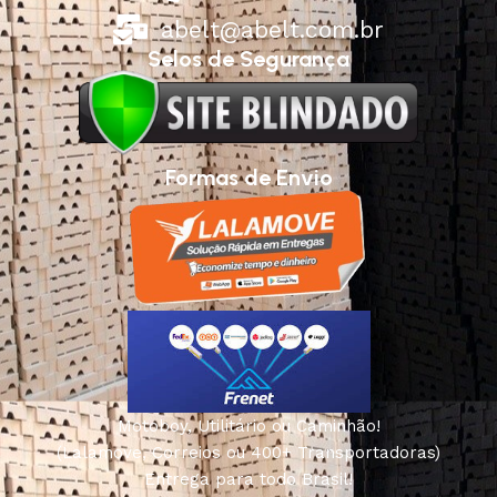
abelt@abelt.com.br
Selos de Segurança
Formas de Envio
Motoboy, Utilitário ou Caminhão!
(Lalamove, Correios ou 400+ Transportadoras)
Entrega para todo Brasil!