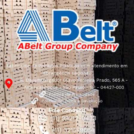
Fabricante de Produtos Plásticos com atendimento em
abrangência nacional!
R. Desembargador Olavo Ferreira Prado, 565 A -
Americanópolis - São Paulo - SP - 04427-000
Política de Privacidade
Política de Troca e Devolução
Fale Conosco
(11) 99212-0433
(11) 3213-9664