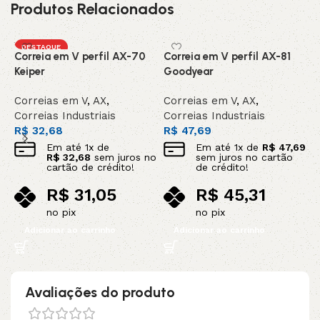
Produtos Relacionados
DESTAQUE
Correia em V perfil AX-70
Correia em V perfil AX-81
C
Keiper
Goodyear
C
Correias em V
,
AX
,
Correias em V
,
AX
,
C
Correias Industriais
Correias Industriais
C
R$
32,68
R$
47,69
R
Em até
1
x de
Em até
1
x de
R$
47,69
R$
32,68
sem juros no
sem juros no cartão
cartão de crédito!
de crédito!
R$
31,05
R$
45,31
no pix
no pix
Adicionar ao carrinho
Adicionar ao carrinho
Avaliações do produto