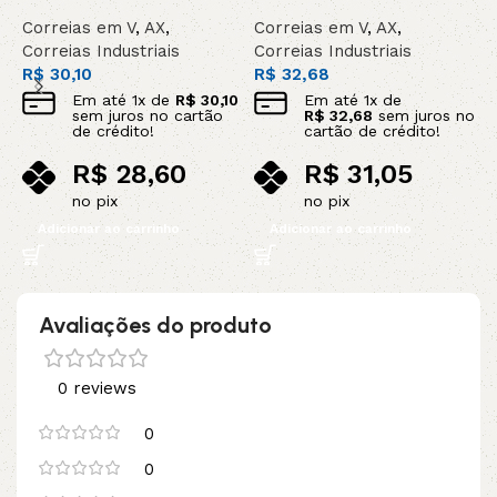
Correias em V
,
AX
,
Correias em V
,
AX
,
C
Correias Industriais
Correias Industriais
C
R$
30,10
R$
32,68
R
Em até
1
x de
R$
30,10
Em até
1
x de
sem juros no cartão
R$
32,68
sem juros no
de crédito!
cartão de crédito!
R$
28,60
R$
31,05
no pix
no pix
Adicionar ao carrinho
Adicionar ao carrinho
Avaliações do produto
0 reviews
0
0