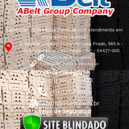
Fabricante de Produtos Plásticos com atendimento em
abrangência nacional!
R. Desembargador Olavo Ferreira Prado, 565 A -
Americanópolis - São Paulo - SP - 04427-000
Política de Privacidade
Política de Troca e Devolução
Fale Conosco
(11) 99212-0433
(11) 3213-9664
abelt@abelt.com.br
Selos de Segurança