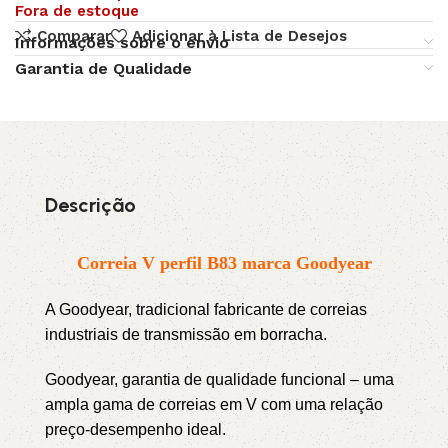
Fora de estoque
Comparar
Adicionar à Lista de Desejos
Informações sobre o envio
Garantia de Qualidade
Descrição
Correia V perfil B83 marca Goodyear
A Goodyear, tradicional fabricante de correias
industriais de transmissão em borracha.
Goodyear, garantia de qualidade funcional – uma
ampla gama de correias em V com uma relação
preço-desempenho ideal.