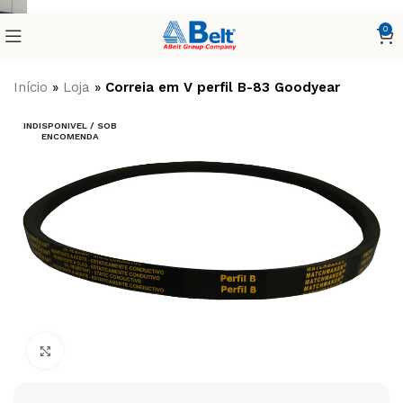
0
Início
»
Loja
»
Correia em V perfil B-83 Goodyear
INDISPONIVEL / SOB
ENCOMENDA
Clique para ampliar