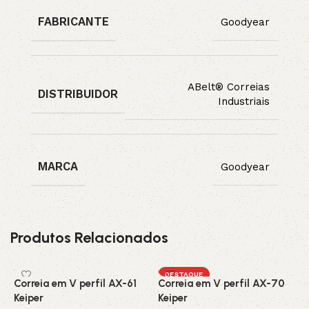
FABRICANTE
Goodyear
ABelt® Correias
DISTRIBUIDOR
Industriais
MARCA
Goodyear
Produtos Relacionados
DESTAQUE
Correia em V perfil AX-61
Correia em V perfil AX-70
C
Keiper
Keiper
C