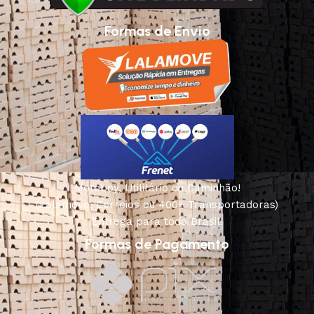
Formas de Envio
Motoboy, Utilitário ou Caminhão!
(Lalamove, Correios ou 400+ Transportadoras)
Entrega para todo Brasil!
Formas de Pagamento