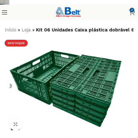
0
Início
»
Loja
»
Kit 06 Unidades Caixa plástica dobrável 
DESTAQUE
Clique para ampliar