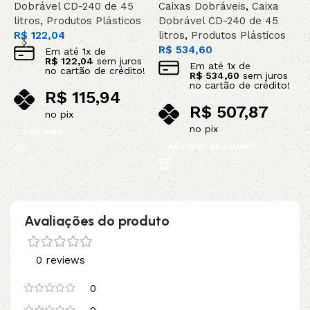
Dobrável CD-240 de 45
Caixas Dobráveis
,
Caixa
C
litros
,
Produtos Plásticos
Dobrável CD-240 de 45
D
R$
122,04
litros
,
Produtos Plásticos
l
R$
534,60
R
Em até
1
x de
R$
122,04
sem juros
Em até
1
x de
no cartão de crédito!
R$
534,60
sem juros
no cartão de crédito!
R$
115,94
R$
507,87
no pix
no pix
Leia mais
Adicionar ao carrinho
Avaliações do produto
0 reviews
0