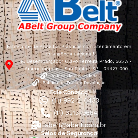
Fabricante de Produtos Plásticos com atendimento em
abrangência nacional!
R. Desembargador Olavo Ferreira Prado, 565 A -
Americanópolis - São Paulo - SP - 04427-000
Política de Privacidade
Política de Troca e Devolução
Fale Conosco
(11) 99212-0433
(11) 3213-9664
abelt@abelt.com.br
Selos de Segurança