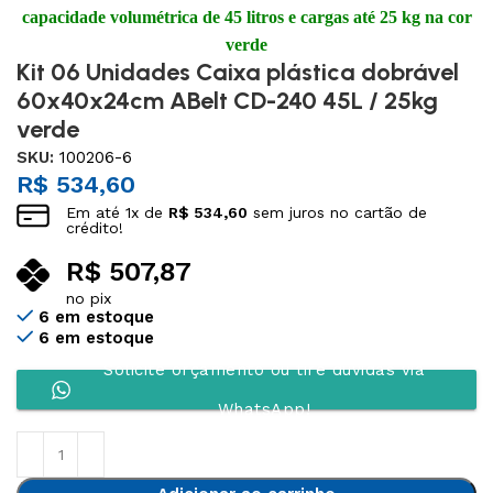
capacidade volumétrica de 45 litros e cargas até 25 kg na cor
verde
Kit 06 Unidades Caixa plástica dobrável
60x40x24cm ABelt CD-240 45L / 25kg
verde
SKU:
100206-6
R$
534,60
Em até
1
x de
R$
534,60
sem juros no cartão de
crédito!
R$
507,87
no pix
6 em estoque
6 em estoque
Solicite orçamento ou tire dúvidas via
WhatsApp!