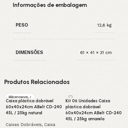
Informações de embalagem
PESO
12,6 kg
DIMENSÕES
61 × 41 × 31 cm
Produtos Relacionados
INDISPONIVEL /
Caixa plástica dobrável
Kit 06 Unidades Caixa
K
SOB ENCOMEN
DA
60x40x24cm ABelt CD-240
plástica dobrável
p
DESTAQUE
45L / 25kg natural
60x40x24cm ABelt CD-240
6
45L / 25kg amarela
4
Caixas Dobráveis
,
Caixa