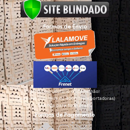
Formas de Envio
Motoboy, Utilitário ou Caminhão!
(Lalamove, Correios ou 400+ Transportadoras)
Entrega para todo Brasil!
Formas de Pagamento