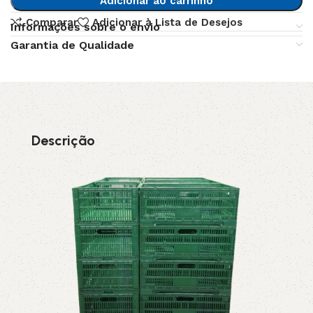
Adicionar ao carrinho
Comparar
Adicionar à Lista de Desejos
Informações sobre o envio
Garantia de Qualidade
Descrição