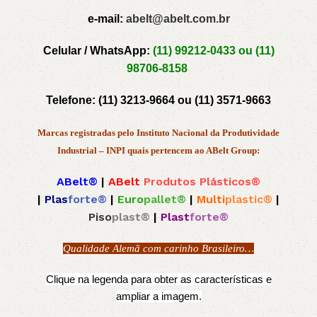
e-mail:
abelt@abelt.com.br
Celular / WhatsApp:
(11) 99212-0433 ou
(11)
98706-8158
Telefone:
(11) 3213-9664 ou
(11) 3571-9663
Marcas registradas pelo Instituto Nacional da Produtividade
Industrial – INPI quais pertencem ao ABelt Group:
ABelt®
|
ABelt
Produtos Plásticos®
|
Plas
forte®
|
Euro
pallet®
|
Multi
plastic®
|
Piso
plast®
|
Plast
forte®
Qualidade Alemã com carinho Brasileiro…
Clique na legenda para obter as características e
ampliar a imagem.