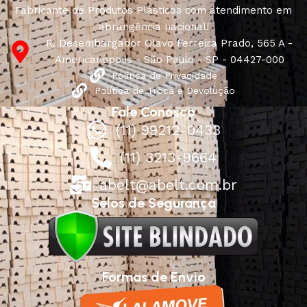
Fabricante de Produtos Plásticos com atendimento em
abrangência nacional!
R. Desembargador Olavo Ferreira Prado, 565 A -
Americanópolis - São Paulo - SP - 04427-000
Política de Privacidade
Política de Troca e Devolução
Fale Conosco
(11) 99212-0433
(11) 3213-9664
abelt@abelt.com.br
Selos de Segurança
Formas de Envio