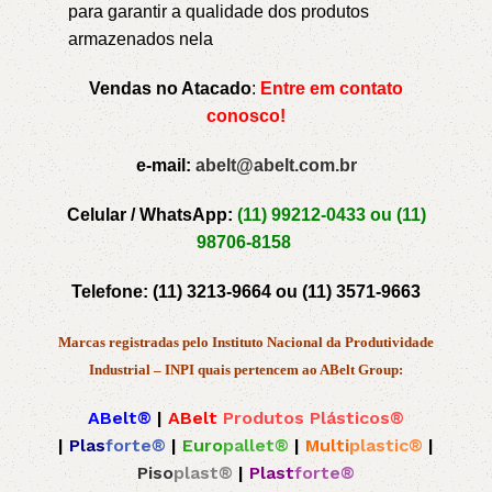
para garantir a qualidade dos produtos
armazenados nela
Vendas no Atacado
:
Entre em contato
conosco!
e-mail:
abelt@abelt.com.br
Celular / WhatsApp:
(11) 99212-0433 ou
(11)
98706-8158
Telefone:
(11) 3213-9664 ou
(11) 3571-9663
Marcas registradas pelo Instituto Nacional da Produtividade
Industrial – INPI quais pertencem ao ABelt Group:
ABelt®
|
ABelt
Produtos Plásticos®
|
Plas
forte®
|
Euro
pallet®
|
Multi
plastic®
|
Piso
plast®
|
Plast
forte®