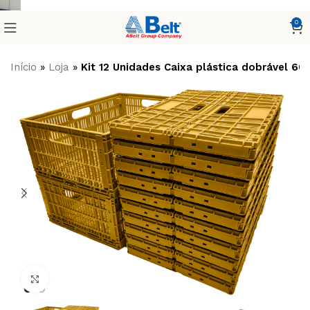
0
Início
»
Loja
»
Kit 12 Unidades Caixa plástica dobrável 
Clique para ampliar