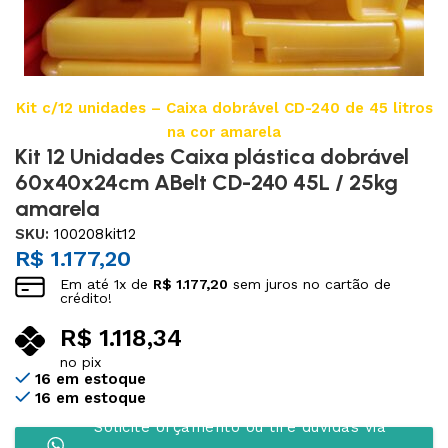
Kit c/12 unidades – Caixa dobrável CD-240 de 45 litros
na cor amarela
Kit 12 Unidades Caixa plástica dobrável
60x40x24cm ABelt CD-240 45L / 25kg
amarela
SKU:
100208kit12
R$
1.177,20
Em até
1
x de
R$
1.177,20
sem juros no cartão de
crédito!
R$
1.118,34
no pix
16 em estoque
16 em estoque
Solicite orçamento ou tire dúvidas via