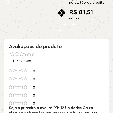
no cartão de crédito!
R$
81,51
no pix
Leia mais
Avaliações do produto
0 reviews
0
0
0
0
0
Seja o primeiro a avaliar “Kit 12 Unidades Caixa