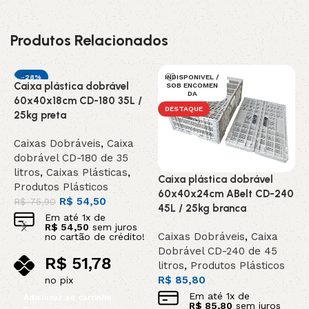
Produtos Relacionados
-28%
INDISPONIVEL /
Caixa plástica dobrável
C
SOB ENCOMEN
DESTAQUE
DA
60x40x18cm CD-180 35L /
6
DESTAQUE
25kg preta
4
Caixas Dobráveis
,
Caixa
C
dobrável CD-180 de 35
D
litros
,
Caixas Plásticas
,
l
Caixa plástica dobrável
Produtos Plásticos
R
60x40x24cm ABelt CD-240
R$
54,50
R$
75,90
45L / 25kg branca
Em até
1
x de
R$
54,50
sem juros
Caixas Dobráveis
,
Caixa
no cartão de crédito!
Dobrável CD-240 de 45
R$
51,78
litros
,
Produtos Plásticos
R$
85,80
no pix
Em até
1
x de
Adicionar ao carrinho
R$
85,80
sem juros