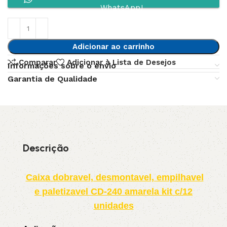
WhatsApp!
Adicionar ao carrinho
Comparar
Adicionar à Lista de Desejos
Informações sobre o envio
Garantia de Qualidade
Descrição
Caixa dobravel, desmontavel, empilhavel
e paletizavel CD-240 amarela kit c/12
unidades