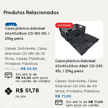
Produtos Relacionados
-28%
DESTAQUE
Caixa plástica dobrável
C
DESTAQUE
60x40x18cm CD-180 35L /
6
25kg preta
4
Caixas Dobráveis
,
Caixa
C
dobrável CD-180 de 35
D
litros
,
Caixas Plásticas
,
l
Caixa plástica dobrável
Produtos Plásticos
R
60x40x24cm ABelt CD-240
R$
54,50
R$
75,90
45L / 25kg preta
Em até
1
x de
R$
54,50
sem juros
Caixas Dobráveis
,
Caixa
no cartão de crédito!
Dobrável CD-240 de 45
R$
51,78
litros
,
Produtos Plásticos
R$
71,00
no pix
Em até
1
x de
R$
71,00
Adicionar ao carrinho
sem juros no cartão