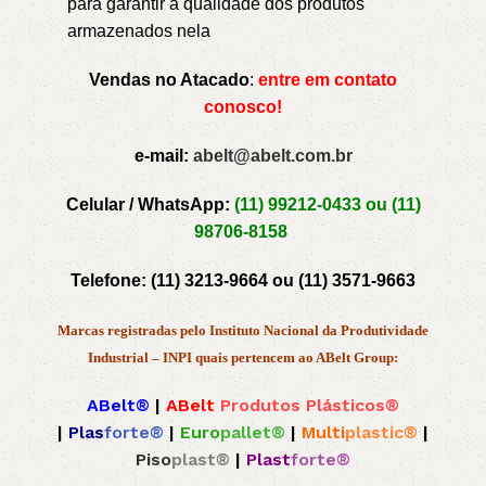
para garantir a qualidade dos produtos
armazenados nela
Vendas no Atacado
:
entre em contato
conosco!
e-mail:
abelt@abelt.com.br
Celular / WhatsApp:
(11) 99212-0433 ou
(11)
98706-8158
Telefone:
(11) 3213-9664 ou
(11) 3571-9663
Marcas registradas pelo Instituto Nacional da Produtividade
Industrial – INPI quais pertencem ao ABelt Group:
ABelt®
|
ABelt
Produtos Plásticos®
|
Plas
forte®
|
Euro
pallet®
|
Multi
plastic®
|
Piso
plast®
|
Plast
forte®