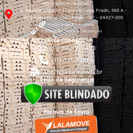
abrangência nacional!
R. Desembargador Olavo Ferreira Prado, 565 A -
Americanópolis - São Paulo - SP - 04427-000
Política de Privacidade
Política de Troca e Devolução
Fale Conosco
(11) 99212-0433
(11) 3213-9664
abelt@abelt.com.br
Selos de Segurança
Formas de Envio