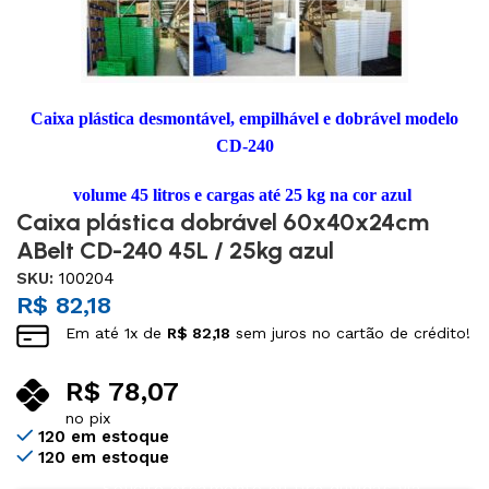
Caixa plástica desmontável, empilhável e dobrável modelo
CD-240
volume 45 litros e cargas até 25 kg na cor azul
Caixa plástica dobrável 60x40x24cm
ABelt CD-240 45L / 25kg azul
SKU:
100204
R$
82,18
Em até
1
x de
R$
82,18
sem juros no cartão de crédito!
R$
78,07
no pix
120 em estoque
120 em estoque