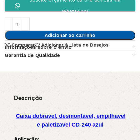
Solicite orçamento ou tire dúvidas via
WhatsApp!
Adicionar ao carrinho
Comparar
Adicionar à Lista de Desejos
Informações sobre o envio
Garantia de Qualidade
Descrição
Caixa dobravel, desmontavel, empilhavel
e paletizavel CD-240 azul
Aplicação: