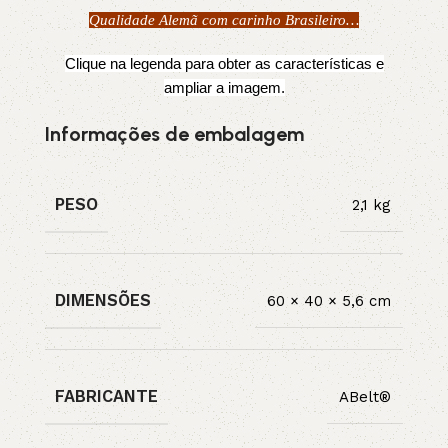
Qualidade Alemã com carinho Brasileiro…
Clique na legenda para obter as características e
ampliar a imagem.
Informações de embalagem
PESO
2,1 kg
DIMENSÕES
60 × 40 × 5,6 cm
FABRICANTE
ABelt®