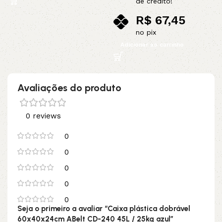
de crédito!
R$
67,45
no pix
Adicionar ao carrinho
Avaliações do produto
0 reviews
0
0
0
0
0
Seja o primeiro a avaliar “Caixa plástica dobrável
60x40x24cm ABelt CD-240 45L / 25kg azul”