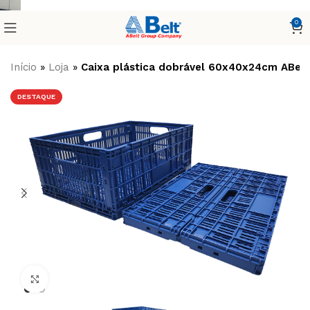
0
Início
»
Loja
»
Caixa plástica dobrável 60x40x24cm ABelt
DESTAQUE
Clique para ampliar