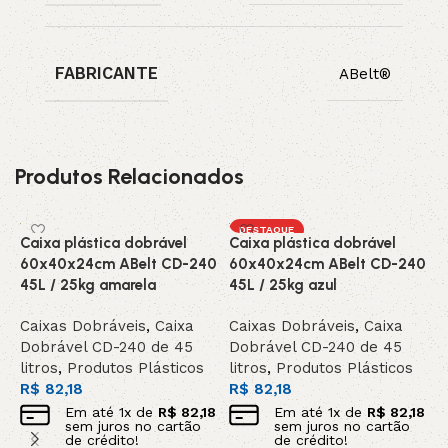
FABRICANTE
ABelt®
Produtos Relacionados
DESTAQUE
Caixa plástica dobrável
Caixa plástica dobrável
60x40x24cm ABelt CD-240
60x40x24cm ABelt CD-240
45L / 25kg amarela
45L / 25kg azul
Caixas Dobráveis
,
Caixa
Caixas Dobráveis
,
Caixa
Dobrável CD-240 de 45
Dobrável CD-240 de 45
C
litros
,
Produtos Plásticos
litros
,
Produtos Plásticos
6
R$
82,18
R$
82,18
4
Em até
1
x de
R$
82,18
Em até
1
x de
R$
82,18
sem juros no cartão
sem juros no cartão
de crédito!
de crédito!
C