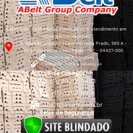
Fabricante de Produtos Plásticos com atendimento em
abrangência nacional!
R. Desembargador Olavo Ferreira Prado, 565 A -
Americanópolis - São Paulo - SP - 04427-000
Política de Privacidade
Política de Troca e Devolução
Fale Conosco
(11) 99212-0433
(11) 3213-9664
abelt@abelt.com.br
Selos de Segurança