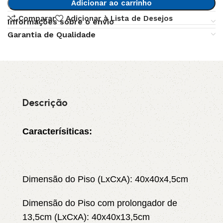
Adicionar ao carrinho
Comparar
Adicionar à Lista de Desejos
Informações sobre o envio
Garantia de Qualidade
Descrição
Caracterísiticas:
Dimensão do Piso (LxCxA): 40x40x4,5cm
Dimensão do Piso com prolongador de
13,5cm (LxCxA): 40x40x13,5cm