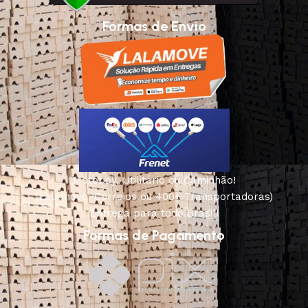
Formas de Envio
Motoboy, Utilitário ou Caminhão!
(Lalamove, Correios ou 400+ Transportadoras)
Entrega para todo Brasil!
Formas de Pagamento