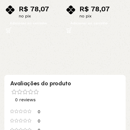
D
R$
78,07
R$
78,07
l
no pix
no pix
R
Adicionar ao carrinho
Adicionar ao carrinho
Avaliações do produto
0 reviews
0
0