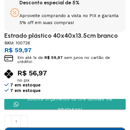
Desconto especial de 5%
Aproveite comprando a vista no PIX e garanta
5% off em suas compras!
Estrado plástico 40x40x13,5cm branco
SKU:
100726
R$
59,97
Em até
1
x de
R$
59,97
sem juros no cartão de
crédito!
R$
56,97
no pix
7 em estoque
7 em estoque
Solicite orçamento ou tire dúvidas via
WhatsApp!