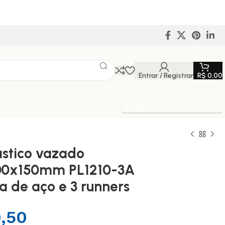
Entrar / Registrar
R$
0,00
Entrega Expressa p/ todo Brasil!
lástico vazado
00x150mm PL1210-3A
 de aço e 3 runners
,50