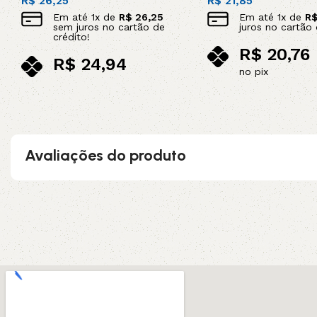
R$
26,25
R$
21,85
Em até
1
x de
R$
26,25
Em até
1
x de
R
sem juros no cartão de
juros no cartão 
crédito!
R$
20,76
R$
24,94
no pix
no pix
Adicionar ao carrinho
Adicionar ao carrinho
Avaliações do produto