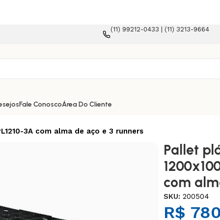
(11) 99212-0433 | (11) 3213-9664
rma e-commerce!
esejos
Fale Conosco
Área Do Cliente
L1210-3A com alma de aço e 3 runners
Pallet p
1200x10
com alma
SKU:
200504
R$
780