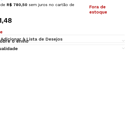
 de
R$
780,50
sem juros no cartão de
Fora de
estoque
1,48
ue
Adicionar à Lista de Desejos
obre o envio
ualidade