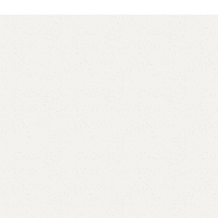
AVX
CC
PK
Z
TB