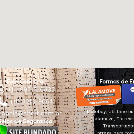
Fale Conosco
Formas de E
(11) 99212-0433
(11) 3213-9664
Motoboy, Utilitário o
abelt@abelt.com.br
(Lalamove, Correio
Selos de Segurança
Transportado
Entrega para todo