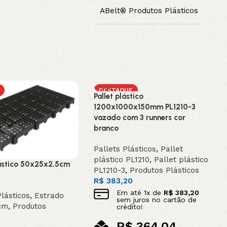
ABelt® Produtos Plásticos
DESTAQUE
Pallet plástico
1200x1000x150mm PL1210-3
vazado com 3 runners cor
branco
Pallets Plásticos
,
Pallet
plástico PL1210
,
Pallet plástico
ástico 50x25x2,5cm
PL1210-3
,
Produtos Plásticos
R$
383,20
Em até
1
x de
R$
383,20
lásticos
,
Estrado
sem juros no cartão de
cm
,
Produtos
crédito!
R$
364,04