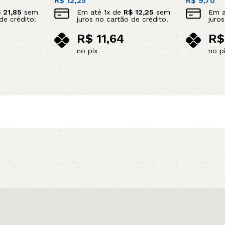
R$
12,25
R$
9,70
Em até
1
x de
R$
12,25
sem
$
21,85
sem
Em 
juros no cartão de crédito!
de crédito!
juro
R$
11,64
R$
no pix
no p
Adicionar ao carrinho
Adicionar 