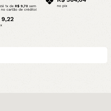
no pix
até
1
x de
R$
9,70
sem
s no cartão de crédito!
Adicionar ao carrinho
9,22
ix
ao carrinho