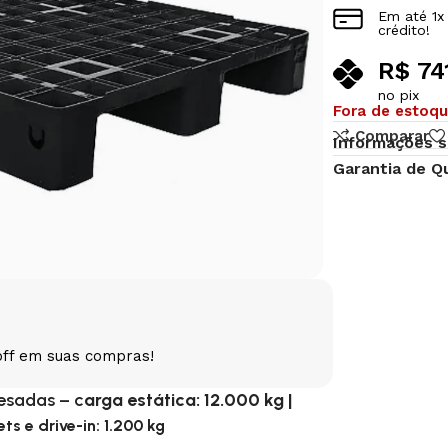
Em até
1
x
crédito!
R$
74
no pix
Fora de estoq
Comparar
Informações s
Garantia de Q
off em suas compras!
esadas – c
arga estática: 12.000 kg |
s e drive-in: 1.200 kg