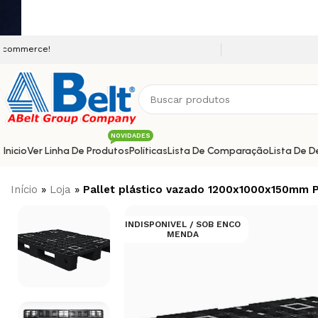
Seja bem vindo a nossa platafo
NOVIDADES
Inicio
Ver Linha De Produtos
Políticas
Lista De Comparação
Lista De D
Início
»
Loja
»
Pallet plástico vazado 1200x1000x150mm P
INDISPONIVEL / SOB ENCO
MENDA