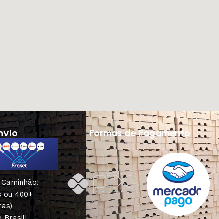
nvio
Formas de Pagamento
u Caminhão!
s ou 400+
ras)
 Brasil!