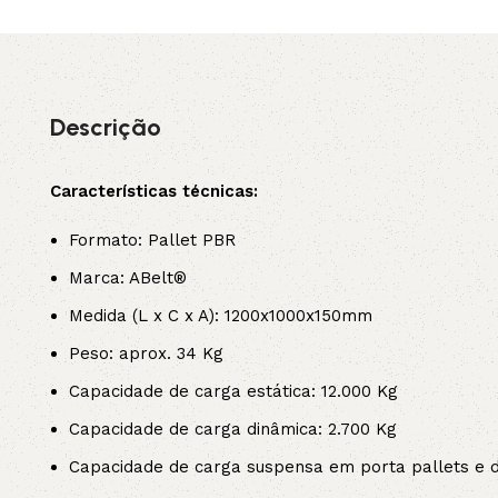
3L
3VX
A
AX
Descrição
CX
D
Características técnicas:
PL
SPA
Formato: Pallet PBR
Marca: ABelt®
XPA
XPB
Medida (L x C x A): 1200x1000x150mm
Peso: aprox. 34 Kg
Capacidade de carga estática: 12.000 Kg
Capacidade de carga dinâmica: 2.700 Kg
Capacidade de carga suspensa em porta pallets e dr