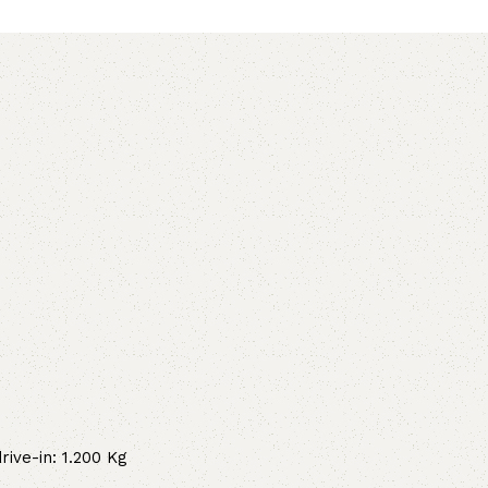
5V
5VX
AA
B
BX
C
PJ
PJ
PK
SPB
SPC
SP
XPZ
ZX
ive-in: 1.200 Kg