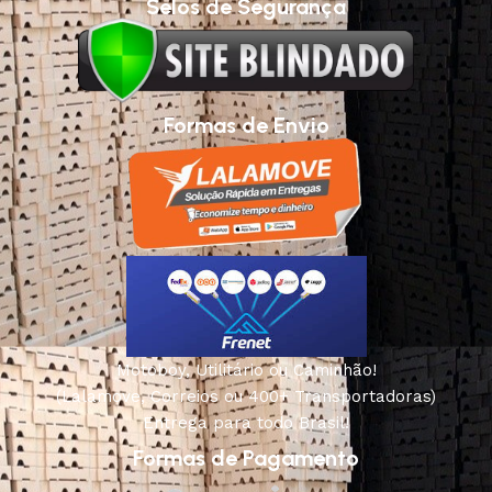
Selos de Segurança
Formas de Envio
Motoboy, Utilitário ou Caminhão!
(Lalamove, Correios ou 400+ Transportadoras)
Entrega para todo Brasil!
Formas de Pagamento