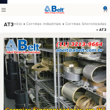
0
AT3
Início
»
Correias Industriais
»
Correias Sincronizadas
»
AT3