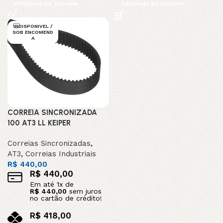
Adicionar ao carrinho
Adicionar ao carrinho
INDISPONIVEL /
SOB ENCOMEND
A
CORREIA SINCRONIZADA
100 AT3 LL KEIPER
Correias Sincronizadas
,
AT3
,
Correias Industriais
R$
440,00
R$
440,00
Em até
1
x de
R$
440,00
sem juros
no cartão de crédito!
R$
418,00