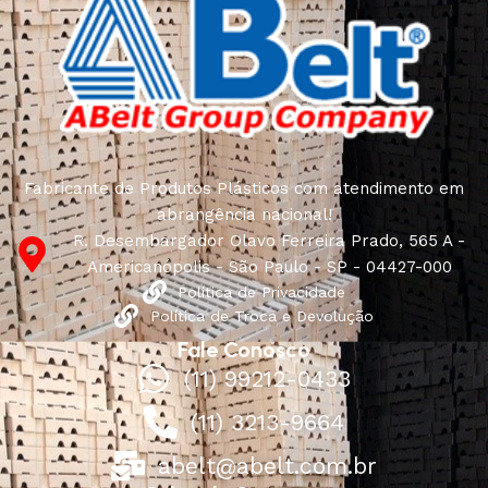
Fabricante de Produtos Plásticos com atendimento em
abrangência nacional!
R. Desembargador Olavo Ferreira Prado, 565 A -
Americanópolis - São Paulo - SP - 04427-000
Política de Privacidade
Política de Troca e Devolução
Fale Conosco
(11) 99212-0433
(11) 3213-9664
abelt@abelt.com.br