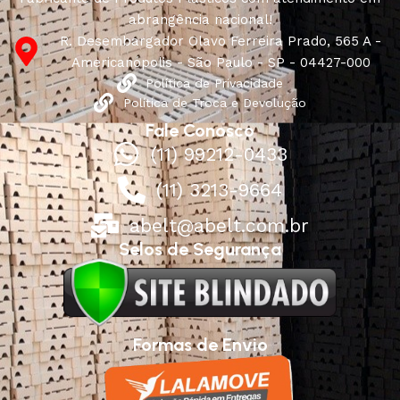
abrangência nacional!
R. Desembargador Olavo Ferreira Prado, 565 A -
Americanópolis - São Paulo - SP - 04427-000
Política de Privacidade
Política de Troca e Devolução
Fale Conosco
(11) 99212-0433
(11) 3213-9664
abelt@abelt.com.br
Selos de Segurança
Formas de Envio