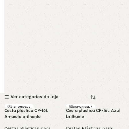
Ver categorias da loja
INDISPONIVEL /
INDISPONIVEL /
Cesta plástica CP-16L
Cesta plástica CP-16L Azul
SOB ENCOMEND
SOB ENCOMEND
A
A
Amarelo brilhante
brilhante
Cestas Plásticas para
Cestas Plásticas para