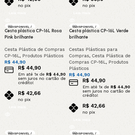
no pix
no pix
Leia mais
Leia mais
INDISPONIVEL /
INDISPONIVEL /
Cesta plástica CP-16L Rosa
Cesta plástica CP-16L Verde
SOB ENCOMEND
SOB ENCOMEND
A
A
Pink brilhante
brilhante
Cesta Plástica de Compras
Cestas Plásticas para
CP-16L
,
Produtos Plásticos
Compras
,
Cesta Plástica de
R$
44,90
Compras CP-16L
,
Produtos
R$
44,90
Plásticos
Em até
1
x de
R$
44,90
R$
44,90
sem juros no cartão de
R$
44,90
crédito!
Em até
1
x de
R$
44,90
sem juros no cartão de
R$
42,66
crédito!
no pix
R$
42,66
Leia mais
no pix
Leia mais
INDISPONIVEL /
INDISPONIVEL /