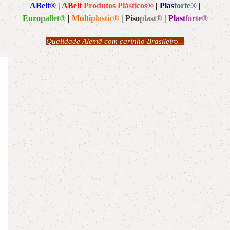
ABelt®
|
ABelt
Produtos Plásticos®
|
Plas
forte®
|
Euro
pallet®
|
Multi
plastic®
|
Piso
plast®
|
Plast
forte®
Qualidade Alemã com carinho Brasileiro...