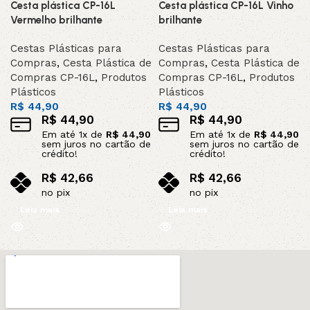
Cesta plástica CP-16L
Cesta plástica CP-16L Vinho
SOB ENCOMEND
SOB ENCOMEND
A
A
Vermelho brilhante
brilhante
Cestas Plásticas para
Cestas Plásticas para
Compras
,
Cesta Plástica de
Compras
,
Cesta Plástica de
Compras CP-16L
,
Produtos
Compras CP-16L
,
Produtos
Plásticos
Plásticos
R$
44,90
R$
44,90
R$
44,90
R$
44,90
Em até
1
x de
R$
44,90
Em até
1
x de
R$
44,90
sem juros no cartão de
sem juros no cartão de
crédito!
crédito!
R$
42,66
R$
42,66
no pix
no pix
Leia mais
Leia mais