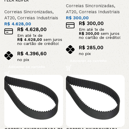
FLEX KEIPER
Correias Sincronizadas
,
Correias Sincronizadas
,
AT20
,
Correias Industriais
AT20
,
Correias Industriais
R$
300,00
R$
300,00
R$
4.628,00
R$
4.628,00
Em até
1
x de
R$
300,00
sem juros
Em até
1
x de
no cartão de crédito!
R$
4.628,00
sem juros
no cartão de crédito!
R$
285,00
R$
4.396,60
no pix
no pix
Adicionar ao carrinho
Adicionar ao carrinho