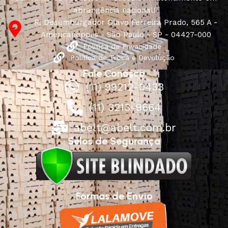
abrangência nacional!
R. Desembargador Olavo Ferreira Prado, 565 A -
Americanópolis - São Paulo - SP - 04427-000
Política de Privacidade
Política de Troca e Devolução
Fale Conosco
(11) 99212-0433
(11) 3213-9664
abelt@abelt.com.br
Selos de Segurança
Formas de Envio