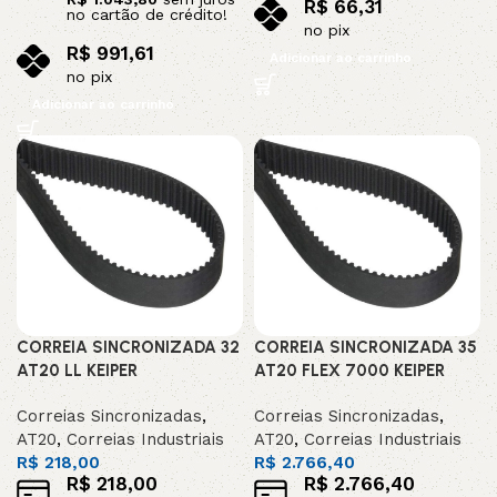
R$
66,31
no cartão de crédito!
no pix
R$
991,61
Adicionar ao carrinho
no pix
Adicionar ao carrinho
CORREIA SINCRONIZADA 32
CORREIA SINCRONIZADA 35
AT20 LL KEIPER
AT20 FLEX 7000 KEIPER
Correias Sincronizadas
,
Correias Sincronizadas
,
AT20
,
Correias Industriais
AT20
,
Correias Industriais
R$
218,00
R$
2.766,40
R$
218,00
R$
2.766,40