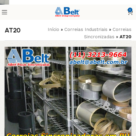
0
AT20
Início
»
Correias Industriais
»
Correias
Sincronizadas
»
AT20