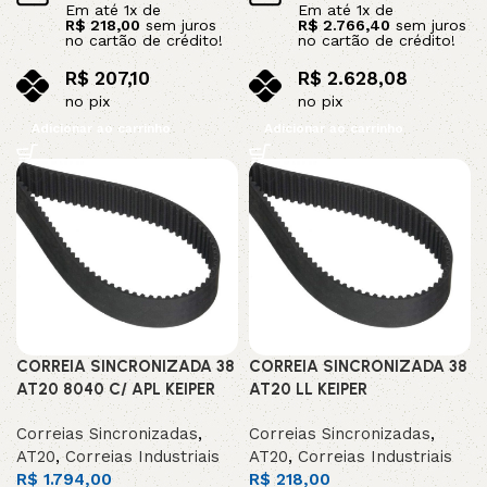
Em até
1
x de
Em até
1
x de
R$
218,00
sem juros
R$
2.766,40
sem juros
no cartão de crédito!
no cartão de crédito!
R$
207,10
R$
2.628,08
no pix
no pix
Adicionar ao carrinho
Adicionar ao carrinho
CORREIA SINCRONIZADA 38
CORREIA SINCRONIZADA 38
AT20 8040 C/ APL KEIPER
AT20 LL KEIPER
Correias Sincronizadas
,
Correias Sincronizadas
,
AT20
,
Correias Industriais
AT20
,
Correias Industriais
R$
1.794,00
R$
218,00