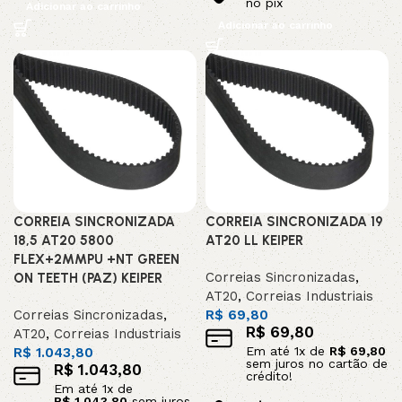
no pix
Adicionar ao carrinho
Adicionar ao carrinho
CORREIA SINCRONIZADA
CORREIA SINCRONIZADA 19
18,5 AT20 5800
AT20 LL KEIPER
FLEX+2MMPU +NT GREEN
Correias Sincronizadas
,
ON TEETH (PAZ) KEIPER
AT20
,
Correias Industriais
Correias Sincronizadas
,
R$
69,80
R$
69,80
AT20
,
Correias Industriais
Em até
1
x de
R$
69,80
R$
1.043,80
sem juros no cartão de
R$
1.043,80
crédito!
Em até
1
x de
R$
1.043,80
sem juros