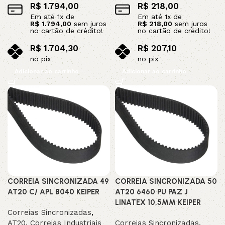
R$
1.794,00
R$
218,00
Em até
1
x de
Em até
1
x de
R$
1.794,00
sem juros
R$
218,00
sem juros
no cartão de crédito!
no cartão de crédito!
R$
1.704,30
R$
207,10
no pix
no pix
Adicionar ao carrinho
Adicionar ao carrinho
CORREIA SINCRONIZADA 49
CORREIA SINCRONIZADA 50
AT20 C/ APL 8040 KEIPER
AT20 6460 PU PAZ J
LINATEX 10,5MM KEIPER
Correias Sincronizadas
,
AT20
,
Correias Industriais
Correias Sincronizadas
,