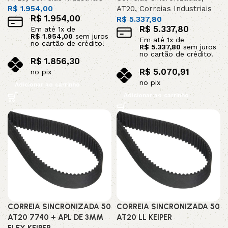
R$
1.954,00
AT20
,
Correias Industriais
R$
1.954,00
R$
5.337,80
R$
5.337,80
Em até
1
x de
R$
1.954,00
sem juros
Em até
1
x de
no cartão de crédito!
R$
5.337,80
sem juros
no cartão de crédito!
R$
1.856,30
R$
5.070,91
no pix
no pix
Adicionar ao carrinho
Adicionar ao carrinho
CORREIA SINCRONIZADA 50
CORREIA SINCRONIZADA 50
AT20 7740 + APL DE 3MM
AT20 LL KEIPER