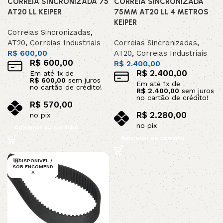
CORREIA SINCRONIZADA 75
CORREIA SINCRONIZADA
AT20 LL KEIPER
75MM AT20 LL 4 METROS
KEIPER
Correias Sincronizadas
,
AT20
,
Correias Industriais
Correias Sincronizadas
,
R$
600,00
AT20
,
Correias Industriais
R$
600,00
R$
2.400,00
R$
2.400,00
Em até
1
x de
R$
600,00
sem juros
Em até
1
x de
no cartão de crédito!
R$
2.400,00
sem juros
no cartão de crédito!
R$
570,00
R$
2.280,00
no pix
no pix
Adicionar ao carrinho
Adicionar ao carrinho
INDISPONIVEL /
SOB ENCOMEND
A