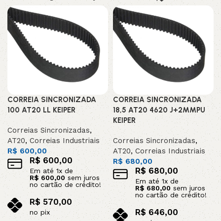
CORREIA SINCRONIZADA
CORREIA SINCRONIZADA
100 AT20 LL KEIPER
18,5 AT20 4620 J+2MMPU
KEIPER
Correias Sincronizadas
,
AT20
,
Correias Industriais
Correias Sincronizadas
,
R$
600,00
AT20
,
Correias Industriais
R$
600,00
R$
680,00
R$
680,00
Em até
1
x de
R$
600,00
sem juros
Em até
1
x de
no cartão de crédito!
R$
680,00
sem juros
no cartão de crédito!
R$
570,00
R$
646,00
no pix